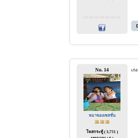
No. 14
เก่
หมาของเซสชั่น
โพสกระทู้ ( 3,751 )