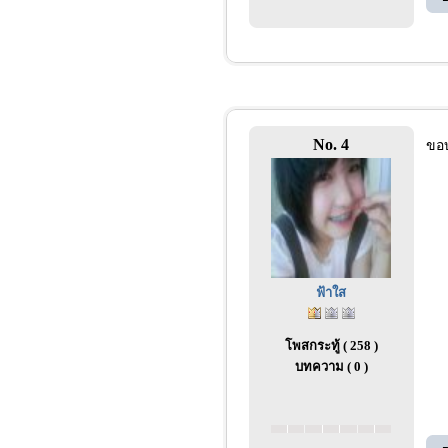
No. 4
ขอบ
ฟ้าใส
โพสกระทู้ ( 258 )
บทความ ( 0 )