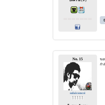
บทความ ( 0 )
No. 15
ขอ
กำล
sulaicomcsi