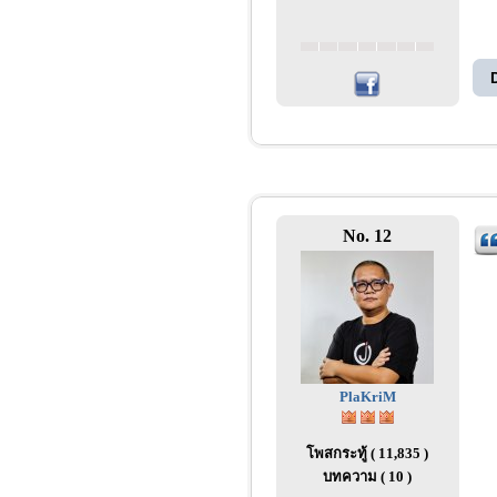
No. 12
PlaKriM
โพสกระทู้ ( 11,835 )
บทความ ( 10 )