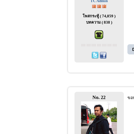
TC Admin
โพสกระทู้ ( 74,059 )
บทความ ( 838 )
No. 22
ขอ