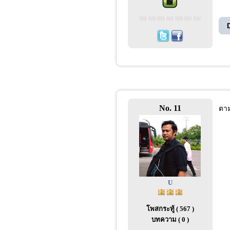
No. 11
ตาม
U
โพสกระทู้ ( 567 )
บทความ ( 0 )