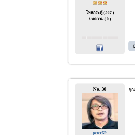
โพสกระทู้ ( 567 )
บทความ ( 0 )
No. 30
คุณ
peterXP