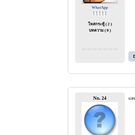
WhatApp
โพสกระทู้ ( 2 )
บทความ ( 0 )
No. 24
แห