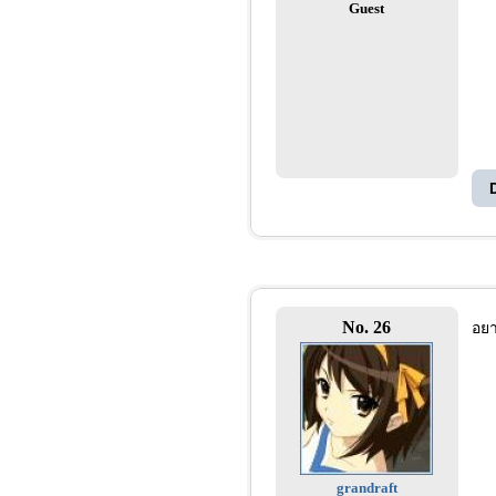
Guest
No. 26
อยา
grandraft