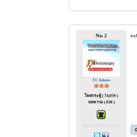
No. 2
สงส
TC Admin
โพสกระทู้ ( 74,059 )
บทความ ( 838 )