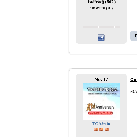
โพสกระทู้ ( 567 )
บทความ ( 0 )
No. 17
Go
ผมท
TC Admin