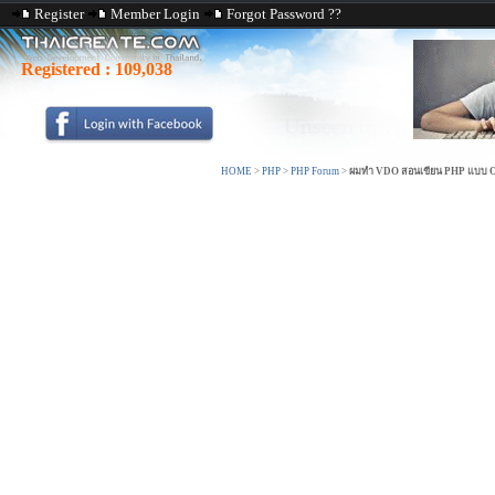
Register
Member Login
Forgot Password ??
Registered :
109,038
HOME
>
PHP
>
PHP Forum
>
ผมทำ VDO สอนเขียน PHP แบบ OOP 