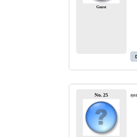
Guest
No. 25
สุด