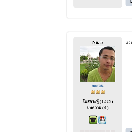
No. 5
แจ่
กะล่อน
โพสกระทู้ ( 1,025 )
บทความ ( 0 )