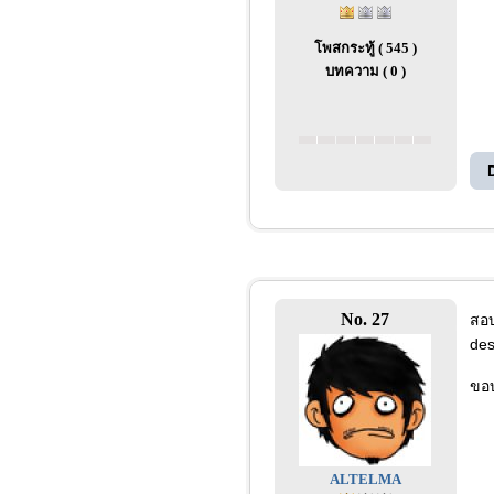
โพสกระทู้ ( 545 )
บทความ ( 0 )
No. 27
สอบ
des
ขอบ
ALTELMA