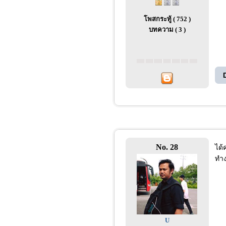
โพสกระทู้ ( 752 )
บทความ ( 3 )
No. 28
ได้
ทำง
U