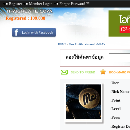
Register
Member Login
Forgot Password ??
Registered :
109,038
HOME
>
User Profile : vissarud - MAXx
ลองใช้ค้นหาข้อมูล
: User
: Nick Name
: Point
: Level
: Posts
: Register D