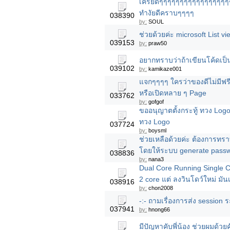
เครียดๆๆๆๆๆๆๆๆๆๆๆๆๆๆๆๆๆๆๆ
ทำงัยดีคราบๆๆๆๆ
038390
by:
SOUL
ช่วยด้วยค่ะ microsoft List vi
039153
by:
praw50
อยากทราบว่าถ้าเขียนโค้ดเป็
039102
by:
kamikaze001
แจกๆๆๆๆ ใครว่าของดีไม่มีฟรี 
หรือเปิดหลาย ๆ Page
033762
by:
gofgof
ขออนุญาตตั้งกระทู้ ทวง Logo 
ทวง Logo
037724
by:
boysml
ช่วยเหลือด้วยค่ะ ต้องการทร
โดยให้ระบบ generate passwo
038836
by:
nana3
Dual Core Running Single C
2 core แต่ ลงวินโดว์ใหม่ มัน
038916
by:
chon2008
-:- ถามเรื่องการส่ง session
037941
by:
hnong66
มีปัญหาคับพี่น้อง ช่วยผมด้วยค