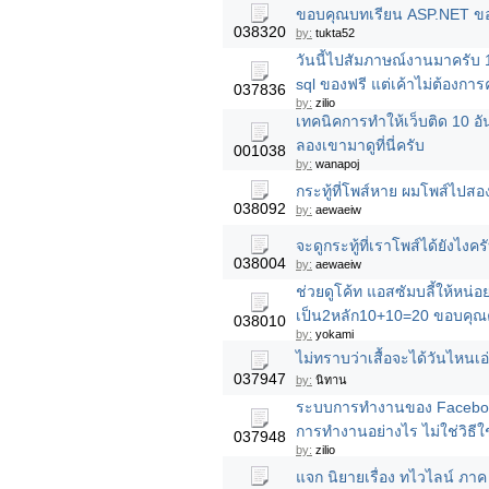
ขอบคุณบทเรียน ASP.NET ขอ
038320
by:
tukta52
วันนี้ไปสัมภาษณ์งานมาครับ 1
sql ของฟรี แต่เค้าไม่ต้องก
037836
by:
zilio
เทคนิคการทำให้เว็บติด 10 อัน
ลองเขามาดูที่นี่ครับ
001038
by:
wanapoj
กระทู้ที่โพส์หาย ผมโพส์ไปสอง
038092
by:
aewaeiw
จะดูกระทู้ที่เราโพส์ได้ยังไงค
038004
by:
aewaeiw
ช่วยดูโค้ท แอสซัมบลี้ให้หน่
เป็น2หลัก10+10=20 ขอบคุณ
038010
by:
yokami
ไม่ทราบว่าเสื้อจะได้วันไหนเอ
037947
by:
นิทาน
ระบบการทำงานของ Faceboo
การทำงานอย่างไร ไม่ใช่วิธี
037948
by:
zilio
แจก นิยายเรื่อง ทไวไลน์ ภา