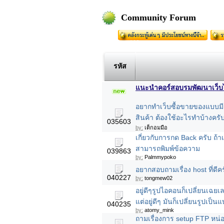
Community Forum
รหัส
แนะนำคอร์สอบรมพัฒนาเว็บไซต
อยากทำเว็บซื้อขายของแบบมี
สินค้า ต้องใช้อะไรทำบ้างครั
035603
by:
เด็กอมมือ
เกี่ยวกับการกด Back ครับ ถ้าเ
สามารถพิมพ์ข้อความ
039863
by:
Palmmypoko
อยากสอบถามเรื่อง host ที่ดี
040227
by:
tongmew02
อยู่ดีๆรูปไอคอนก็เปลี่ยนเฉ
แต่อยู่ดีๆ มันก็เปลี่ยนรูปเป็นแ
040235
by:
atomy_mink
ถามเรื่องการ setup FTP หน่