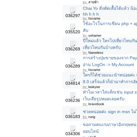
by:
สายฟ้า
Chai Yo สั่งตัดเสื้อได้แล้ว น้
hh h h h
036297
by:
hsxame
ใช้อะไรในการเขียน php + aja
คับ
035520
by:
sehamer
ปีใหม่แล้ว ใครไปเที่ยวไหนกัน
เที่ยวไหนกันบ้างครับ
036269
by:
Nameless
การสร้างปุ่มขายของจาก PayPal
อ่าน LogOn -> My Account
036289
by:
hsxame
ใครก็ได้ช่วยแนะนำหน่อยค่ะ เร
8.0 เสร็จแล้วก็นำมาทำการอั
034814
by:
lookyee
ทำไมเวลาใส่แท็กเช่น input s
เว็บเสียรูปหมดเลยครับ
036236
by:
bravebook
ช่วยหน่อยค่ะ sign in msn ไม่
036183
by:
rung
ขอถามคนเก่งภาษาอังกฤษหน่อ
ออนไลน์
034306