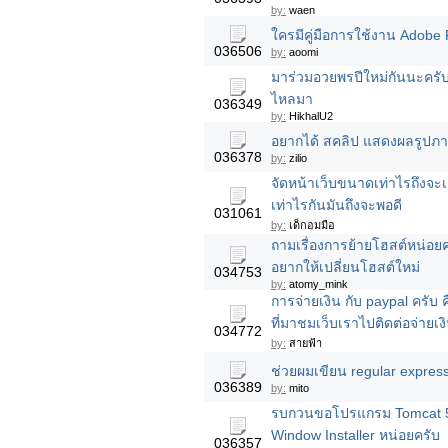
by:
waen
ใครมีคู่มือการใช้งาน Adobe 
036506
by:
aoomi
มาร่วมอวยพรปีใหม่กันนะครับ
ไหลมา
036349
by:
HikhalU2
อยากได้ สคลิป แสดงผลรูปภาพ
036378
by:
zilio
จัดหน้าเว็บขนาดเท่าไรถึงจะ
เท่าไรกันมันถึงจะพอดี
031061
by:
เด็กอมมือ
ถามเรื่องการย้ายโฮสต์หน่อยค่
อยากให้เปลี่ยนโฮสต์ใหม่
034753
by:
atomy_mink
การจ่ายเงิน กับ paypal ครับ
ที่มาชมเว็บเราไปติดต่อจ่ายเง
034772
by:
สายฟ้า
ช่วยผมเขียน regular expressi
036389
by:
mito
รบกวนขอโปรแกรม Tomcat 5
Window Installer หน่อยครับ
036357