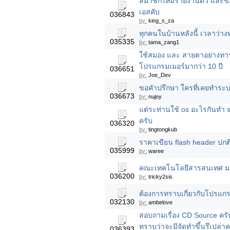
สมาชิกใหม่รายงานตัว และขอคำ
เอสคับ
036843
by:
king_s_za
ทุกคนในบ้านหลังนี้ เวลาว่างท
035335
by:
tama_zang1
ใช้สมอง และ สายตาอย่างทา
โปรแกรมเมอร์มากว่า 10 ปี
036651
by:
Joe_Dev
ขอคำปรึกษา ใครที่เคยทำระบ
036673
by:
nujoy
แต่ระท่านใช้ os อะไรกันทำ se
ครับ
036320
by:
tingtongkub
ราคาเขียน flash header ปกติ
035999
by:
waree
คณะเทคโนโลยีสารสนเทศ มจธ.เ
036200
by:
tricky2sis
ต้องการทราบเกี่ยวกับโปรแกร
032130
by:
ambelove
สอบถามเรื่อง CD Source ครับ
ทราบว่าจะมีจัดทำขึ้นรึเปล่าค
036393