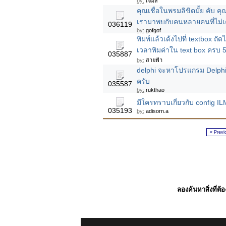
by:
เจมส์
คุณเชื่อในพรมลิขิตมั้ย คับ คุณ
เรามาพบกับคนหลายคนที่ไม่เค
036119
by:
gofgof
พิมพ์แล้วเด้งไปที่ textbox ถ
เวลาพิมค่าใน text box ครบ 5
035887
by:
สายฟ้า
delphi จะหาโปรแกรม Delphi 
ครับ
035587
by:
rukthao
มีใครทราบเกี่ยวกับ config I
035193
by:
adisorn.a
« Previ
ลองค้นหาสิ่งที่ต้