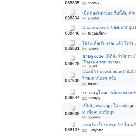
038805
by:
anon53
เป็นน้องใหม่ของเว็บนี้คับ หัดเ
038804
by:
anon53
Dreamweaver ของผมกดปุ่ม Lay
038448
by:
ลิงน้อยเจี๊ยกๆ
ได้รับเสื้อเรียบร้อยแล้ว ได้รับ
038081
by:
natowat
ช่วยดู code ให้ทีค่ะว่าผิดตร
"Parse error: syntax
038629
by:
nana3
แนะนำ freewebboard หน่อยครับ
โฆษณาน้อยๆ ครับ
037900
by:
หินร้อน
รบกวนดูโค้ดการค้นหาตามประเ
038544
by:
manoylg
เขียน javascript ใน codeignit
id เพื่อจะลบข้อมูล
038508
by:
gogoone
ถามเรื่องโปรแกรม file ในเคร
038107
by:
LuckyStar