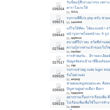
วันนี่ผมรู้สึกง่วงมากๆๆ เพราะ
คาราโอเกะให้
039254
by:
SOUL
รบกวนพี่ที่เก่ง php ครับ ช่ว
039271
by:
sam4444
แก้ไขให้ทีค่ะ โค้ดแบ่งหน้า 
หน้ารูปภาพโดยหน้าละ 9 รูป
039443
by:
applenus
สบายดีรึป่าวคะ สวัสดีท่านสุ
ความรู้จากท่านเจ้าของเว็ปไซ
027846
by:
member
การทำฟอร์ม... มีรายละเอียดคื
ข้อมูลจัดส่งเข้ามาที่อีเมล์ขอ
027517
by:
mija
รบกวนช่วยดู code login หน่อ
รันไม่ผ่านค่ะ
039325
by:
aorjung
ช่วยตอบหนูหน่อยนะคะ คือหนู
ปัญหาอยู่อย่างเดียว คือกา
039303
by:
happytime
อยากถามเรื่องการเรียนเพิ่ม ค
ไปเรียนเพิ่มเพื่อใช้ในการทำ
039233
by:
papppa