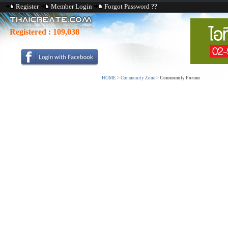
Register
Member Login
Forgot Password ??
Registered :
109,038
HOME
>
Community Zone
>
Community Forum