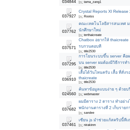
034844
by:
tama_zang1
Crystal Reports XI Release 2
037927
by:
Rootss
คณะเทคโนโลยีสารสนเทศ มหาว
นักศึกษาใหม่
037762
by:
terthaicreate
Chatbox อยากให้ thaicreate ม
รบกวนตอบที
037571
by:
title2530
การโยนระบบขึ้น server คือ
บน server ผมต้องมีวิธีการทำ
037295
by:
title2530
เสื้อได้วันไหนครับ เสื้อ ที่สั
thaicreate
036910
by:
title2530
ค้นหาข้อมูลแบบง่าย ๆ ด้วย
024560
by:
webmaster
ผมมีตาราง 2 ตาราง ทำอย่างไ
พนักงานตารางที่ 2 เก็บราย
037682
by:
sandee
เซียน js มำช่วยแก้สคริปนี้ที
037461
by:
nirakinm