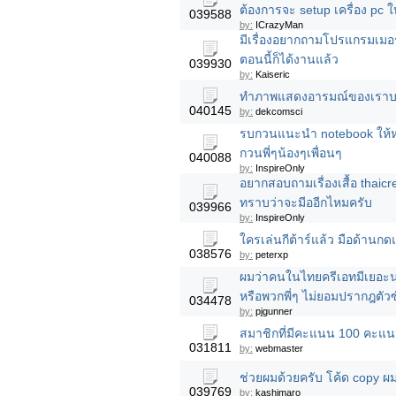
ต้องการจะ setup เครื่อง pc ให
039588
by:
ICrazyMan
มีเรื่องอยากถามโปรแกรมเมอร์
ตอนนี้ก็ได้งานแล้ว
039930
by:
Kaiseric
ทำภาพแสดงอารมณ์ของเราบนห
040145
by:
dekcomsci
รบกวนแนะนำ notebook ให้ห
กวนพี่ๆน้องๆเพื่อนๆ
040088
by:
InspireOnly
อยากสอบถามเรื่องเสื้อ thaicr
ทราบว่าจะมีออีกไหมครับ
039966
by:
InspireOnly
ใครเล่นกีต้าร์แล้ว มือด้านก
038576
by:
peterxp
ผมว่าคนในไทยครีเอทมีเยอะน
หรือพวกพี่ๆ ไม่ยอมปรากฎตัวซ
034478
by:
pjgunner
สมาชิกที่มีคะแนน 100 คะแน
031811
by:
webmaster
ช่วยผมด้วยครับ โค้ด copy ผม 
039769
by:
kashimaro