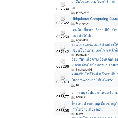
จะอัพโหลดภาพ โดยใช้ แบบ Fl
คะ
037634
by:
porn_toon
Ubiquitous Computing คืออะ
032522
by:
boyngage
เทคนิดเกี่ยวกับ flash มีบ้างใ
แนะนำได้ปะ
037250
by:
adunafah
งานโปรแกรมเมอร์ทำอย่างให้ร
เขียนโปรแกรมเก่งไว ๆ แล้ว
037142
by:
[A]o[O]o[N]
ร้องเรียนเสื้อครับเงือนเดือนอ
2 ตัวแต่ตังไม่มีรบกวนขยายเ
037286
by:
inspiration03
ผมลงวินโดว์ใหม่ แล้วเวปมีป
Dreamweaver ได้ยังไงครับ
035973
by:
เอ
จาวา อยู่ เว็ปบอด ไหนครับ ข
036877
by:
apiluk415
ใครเคยทำระบบผู้เชี่ยวชาญก
เราได้บ้างเนียะตอน
036805
by:
nujoy