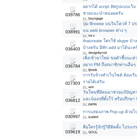
อยากได้ script อัพรูปแบบเว็บ
ช่วยแนะนำหน่อยครับ
039786
by:
boyngage
ปุ่ม Browse บนวินโดวส์ 7 ป
บน web browser ต่าง ๆ
038991
by:
mr.v
thaicreate ใครใช้ skype บ้างค
บ้างครับ มีทัก add มาได้น่ะค
036403
by:
designbyrod
เพิ่งเข้ามาใหม่ ขอคำชี้แนะด่
อยาก PM ถึงสมาชิกท่านอื่นๆ
036784
by:
tjnook
การรับจ้างทำเว็บไซต์ ต้องเริ
รายได้เสริม
027303
by:
aon
วันใหนที่มีคนมาช่วยแก้ปัญหาม
และน้องๆที่ตั้งใว้ หรือปรึกษ
036812
by:
parita
การแสดงภาพ Pop-up ด้วยโป
030997
by:
iyaded
คือใครรู้จักรู้วิธีติดตั้ง โ
039619
by:
SOUL