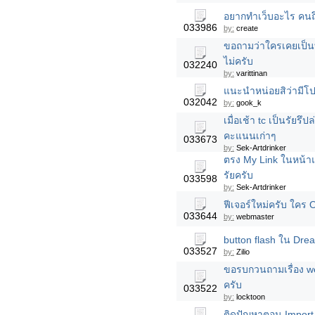
อยากทำเว็บอะไร คนถึ
033986
by:
create
ขอถามว่าใครเคยเป็น
ไม่ครับ
032240
by:
varittinan
แนะนำหน่อยสิว่ามีโป
032042
by:
gook_k
เมื่อเช้า tc เป็นรัยร
คะแนนเก่าๆ
033673
by:
Sek-Artdrinker
ตรง My Link ในหน้าแ
รัยครับ
033598
by:
Sek-Artdrinker
ฟีเจอร์ใหม่ครับ ใคร O
033644
by:
webmaster
button flash ใน Dre
033527
by:
Zilio
ขอรบกวนถามเรื่อง web
ครับ
033522
by:
locktoon
ติดปัญหาตอน Import 