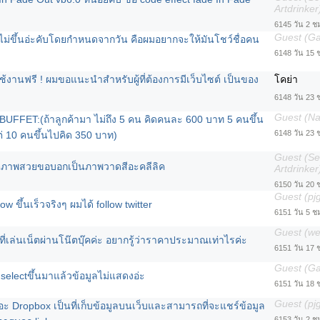
Artdrinker
6145 วัน 2 ชม
Guest (G
นไม่ขึ้นอ่ะคับโดยกำหนดจากวัน คือผมอยากจะให้มันโชว์ชื่อคน
6148 วัน 15 
้งานฟรี ! ผมขอแนะนำสำหรับผู้ที่ต้องการมีเว็บไซต์ เป็นของ
โคย่า
6148 วัน 23 
Guest (N
นBUFFET:(ถ้าลูกค้ามา ไม่ถึง 5 คน คิดคนละ 600 บาท 5 คนขึ้น
6148 วัน 23 
ต่ 10 คนขึ้นไปคิด 350 บาท)
Guest (Se
ต่ภาพสวยขอบอกเป็นภาพวาดสีอะคลีลิค
Artdrinker
6150 วัน 20 
Guest (pj
w ขึ้นเร็วจริงๆ ผมได้ follow twitter
6151 วัน 5 ช
Guest (w
ที่เล่นเน็ตผ่านโน๊ตบุ๊คค่ะ อยากรู้ว่าราคาประมาณเท่าไรค่ะ
6151 วัน 17 
Guest (G
มselectขึ้นมาแล้วข้อมูลไม่แสดงอ่ะ
6151 วัน 18 
Guest (pj
อะ Dropbox เป็นที่เก็บข้อมูลบนเว็บและสามารถที่จะแชร์ข้อมูล
6153 วัน 2 ช