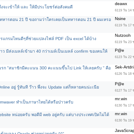
deawx
งจะเข้าให้ และ ให้มีประโยชร์ต่อสังคมดี
6119 วัน 14 
Nsine
ทหารตอน 21 ปี ขอถามว่าใครเคยเป็นทหารตอน 21 ปี ผมเหรอ
6119 วัน 17 
Nutzooh
รแกรมไหนดีๆที่ช่วยแปลงไฟล์ PDF เป็น excel ได้บ้าง
6119 วัน 23 
P@e
ึปล่าว มีส่งเมลล์เข้ามา 40 กว่าเมล์เป็นเมลล์ confirm ของคนให้
6123 วัน 22 
Sek-Artdr
รก "สมาชิกมีคะแนน 300 คะแนนขึ้นไป Link ให้เลยครับ " คือ
6126 วัน 18 
P@e
nline อยู่ รู้ทันที ว๊าว พึ่งจะ Update แต่ก็หลายคนน่ะเนีย
6127 วัน 17 
mr.win
amwaver ทำเป็นภาษาไทยได้หรือป่าวครับ
6130 วัน 17 
mr.win
site หน่อยครับ พอดีมี web อยู่ครับ แต่บางประเทศเปิดไม่ได้
6130 วัน 19 
JavaScra
ข้อมูลลง Oracle ช่วยหน่อยครับ ^^"