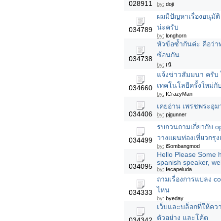
028911
by:
doji
ผมมีปัญหาเรื่องอนุม
น่ะครับ
034789
by:
longhorn
หัวข้อซ้ำกันค่ะ คือว
ซ้อนกัน
034738
by:
เน้
แจ้งข่าวสัมมนา ครับ
เทคโนโลยีครั้งใหม่ก
034660
by:
ICrazyMan
เคยอ่าน เพรชพระอุมาม
034406
by:
pjgunner
รบกวนถามเกี่ยวกับ ope
วางแผนท่องเที่ยวกรุ
034499
by:
iSombangmod
Hello Please Some he
spanish speaker, well
034095
by:
fecapeluda
ถามเรื่องการแปลง cod
ไหน
034333
by:
byeday
เว็บและบล็อกที่ให้ความ
ตัวอย่าง และโค้ด
034342