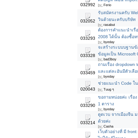
032992
by:
Ferio
รับสมัครงานครับ Web
วินด้วยนะครับบริษัท
032052
by:
rasabut
ต้องการคำแนะนำเรื่อง
2008 ได้นั้น ต้องซื้อห
033293
by:
byeday
จะสร้างระบบบฐานข้อม
ข้อมูลเป็น Microsoft 
033328
by:
bad3boy
ถามเรื่อง dropdown ห
และแต่ละอันมีตัวเลือ
033459
by:
byeday
ช่วยแนะนำ Code ในก
020043
by:
Tuug ๆ
ขอถามหน่อยค่ะ เรื่อง
1 ตาราง
033290
by:
byeday
ดูดเวบ จากเมืองจีน 
ด้วยค่ะ
033214
by:
Casha
เว็บตัวอย่างที่ มี fr