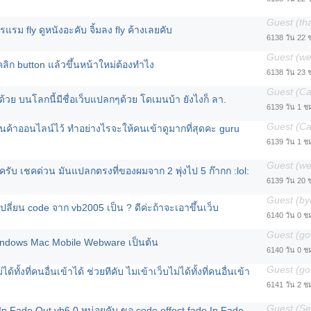
Guest (th
แรม fly ดูหนังอะคับ จิ้มลง fly ค้างเลยคับ
6138 วัน 22 
Guest (w
ลิก button แล้วขึ้นหน้าใหม่ต้องทำไง
6138 วัน 23 
Guest (C
ๆด้วย บนโลกนี้มีชื่อเว็บแปลกๆด้วย โดเมนบ้า ยังไงก็ ลา.
6139 วัน 1 ช
Guest (C
านค้าออนไลน์ไว้ ทำอย่างไรจะให้คนเข้าดูมากที่สุดคะ guru
6139 วัน 1 ช
Guest (w
รับ เชคด่วน มันแปลกตรงที่ของผมจาก 2 พุ่งไป 5 ก๊ากก :lol:
6139 วัน 20 
Guest (by
ลี่ยน code จาก vb2005 เป็น ? ดีค่ะถ้าจะเอาขึ้นเว็บ
6140 วัน 0 ช
Guest (go
indows Mac Mobile Webware เป็นต้น
6140 วัน 0 ช
Guest (go
ได้ทั้งที่คนอื่นเข้าได้ ช่วยทีคับ ไมเข้าเว็บไม่ได้ทั้งที่คนอื่นเข้า
6141 วัน 2 ช
Guest (Se
In Fade Out vb6.0 หน่อยคับ ขอ code effect fade In Fade