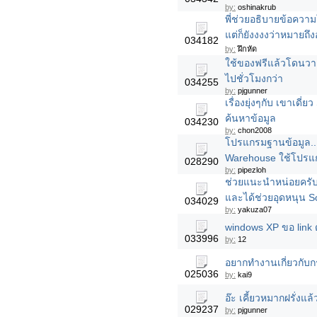
by:
oshinakrub
พี่ช่วยอธิบายข้อควา
แต่ก็ยังงงงว่าหมายถึ
034182
by:
ฝึกหัด
ใช้ของฟรีแล้วโดนวาง
ไปชั่วโมงกว่า
034255
by:
pjgunner
เรื่องยุ่งๆกับ เขาเดี่ย
ค้นหาข้อมูล
034230
by:
chon2008
โปรแกรมฐานข้อมูล..
Warehouse ใช้โปรแก
028290
by:
pipezloh
ช่วยแนะนำหน่อยครับ 
และได้ช่วยอุดหนุน S
034029
by:
yakuza07
windows XP ขอ link 
033996
by:
12
อยากทำงานเกี่ยวกับก
025036
by:
kai9
อ๊ะ เคี้ยวหมากฝรั่งแล
029237
by:
pjgunner