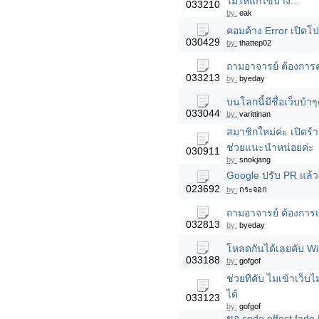
ไม่ให้แก้ไขบาง...
033210
by:
eak
คอมค้าง Error เปิดโปร
030429
by:
thattep02
ถามอาจารย์ ต้องการค
033213
by:
byeday
บนโลกนี้มีชื่อเว็บบ้า
033044
by:
varittinan
สมาชิกใหม่ค่ะ เปิดร้
ช่วยแนะนำหน่อยค่ะ
030911
by:
snokjang
Google ปรับ PR แล้วค
023692
by:
กระจอก
ถามอาจารย์ ต้องการเป
032813
by:
byeday
โหลดกันได้เลยคับ W
033188
by:
gofgof
ช่วยทีคับ ไมเข้าเว็บไม่
ได้
033123
by:
gofgof
ขอ code effect fade 