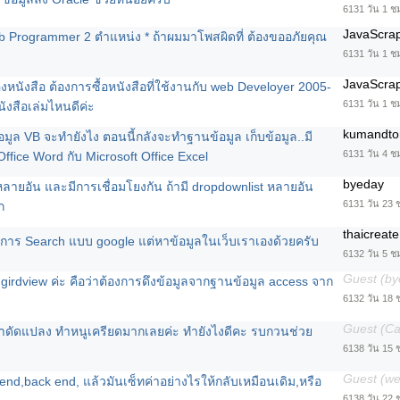
6131 วัน 1 ชม
JavaScra
 Programmer 2 ตำแหน่ง * ถ้าผมมาโพสผิดที่ ต้องขออภัยคุณ
6131 วัน 1 ช
JavaScra
หนังสือ ต้องการซื้อหนังสือที่ใช้งานกับ web Develoyer 2005-
6131 วัน 1 ช
นังสือเล่มไหนดีค่ะ
kumandto
ูล VB จะทำยังไง ตอนนี้กลังจะทำฐานข้อมูล เก็บข้อมูล..มี
6131 วัน 4 ช
Office Word กับ Microsoft Office Excel
byeday
ลายอัน และมีการเชื่อมโยงกัน ถ้ามี dropdownlist หลายอัน
6131 วัน 23 
ก
thaicreate
าร Search แบบ google แต่หาข้อมูลในเว็บเราเองด้วยครับ
6132 วัน 5 ช
Guest (by
 girdview ค่ะ คือว่าต้องการดึงข้อมูลจากฐานข้อมูล access จาก
6132 วัน 18 
Guest (C
มาดัดแปลง ทำหนูเครียดมากเลยค่ะ ทำยังไงดีคะ รบกวนช่วย
6138 วัน 15 
Guest (w
ont end,back end, แล้วมันเซ็ทค่าอย่างไรให้กลับเหมือนเดิม,หรือ
6138 วัน 22 