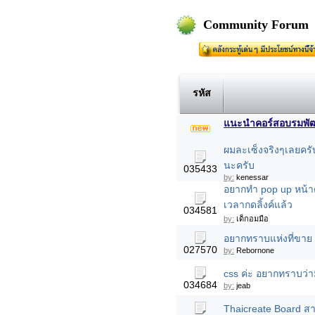
Community Forum
รหัส
แนะนำคอร์สอบรมพัฒนา
ผมละเซ็งจริงๆเลยครับ
นะครับ
035433
by:
kenessar
อยากทำ pop up หน้าต่
เวลากดลิ้งค์แล้ว
034581
by:
เด็กอมมือ
อยากทราบแห่งที่ขาย 
027570
by:
Rebornone
css ค่ะ อยากทราบว่าม
034684
by:
jeab
Thaicreate Board สา