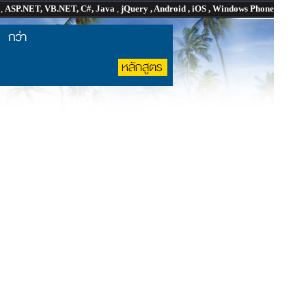
P
,
ASP.NET, VB.NET, C#, Java
,
jQuery , Android , iOS , Windows Phone