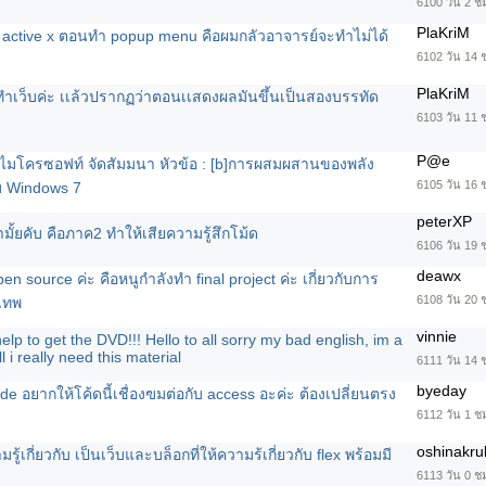
6100 วัน 2 ช
PlaKriM
ัติ active x ตอนทำ popup menu คือผมกลัวอาจารย์จะทำไม่ได้
6102 วัน 14 
PlaKriM
่าทำเว็บค่ะ เเล้วปรากฏว่าตอนเเสดงผลมันขึ้นเป็นสองบรรทัด
6103 วัน 11 
P@e
 ไมโครซอฟท์ จัดสัมมนา หัวข้อ : [b]การผสมผสานของพลัง
6105 วัน 16 
ับ Windows 7
peterXP
ั้ยคับ คือภาค2 ทำให้เสียความรู้สึกโม้ด
6106 วัน 19 
deawx
n source ค่ะ คือหนูกำลังทำ final project ค่ะ เกี่ยวกับการ
6108 วัน 20 
งเทพ
vinnie
lp to get the DVD!!! Hello to all sorry my bad english, im a
 i really need this material
6111 วัน 14 
byeday
e อยากให้โค้ดนี้เชื่องฃมต่อกับ access อะค่ะ ต้องเปลี่ยนตรง
6112 วัน 1 ช
oshinakru
รู้เกี่ยวกับ เป็นเว็บและบล็อกที่ให้ความร้เกี่ยวกับ flex พร้อมมี
6113 วัน 0 ช