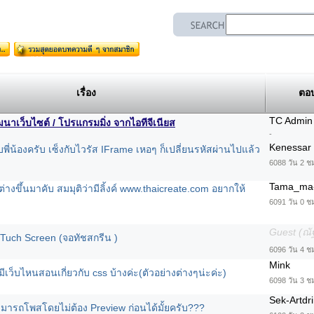
เรื่อง
ตอ
TC Admin
เว็บไซต์ / โปรแกรมมิ่ง จากไอทีจีเนียส
-
Kenessar
พี่น้องครับ เซ็งกับไวรัส IFrame เหอๆ ก็เปลี่ยนรหัสผ่านไปแล้ว
6088 วัน 2 ช
Tama_ma-
างขึ้นมาคับ สมมุติว่ามีลิ้งค์ www.thaicreate.com อยากให้
6091 วัน 0 ช
Guest (ณั
Tuch Screen (จอทัชสกรีน )
6096 วัน 4 ช
Mink
ีเว็บไหนสอนเกี่ยวกับ css บ้างค่ะ(ตัวอย่างต่างๆน่ะค่ะ)
6098 วัน 3 ชม
Sek-Artdr
มารถโพสโดยไม่ต้อง Preview ก่อนได้มั้ยครับ???