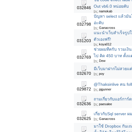
Out vb6.0 หน่อยคับ
032846
by:
namokab
ปัญหา select แล้วมั
อ่ะคับ
032798
by:
Ganacross
แนะนำเว็บสำเร็จรูปใช
ตัวเองฟรี!
031203
by:
koya012
ช่วยผมทีครับ รวมเงิ
ไป คิด 450 บาท ตั้งแ
032769
by:
Dew
มีเว็บมาฝากไม่สวยแ
032670
by:
poy
@Thaksinlive คน follo
029872
by:
pjgunner
ถามเกี่ยวกับแอร์การ์ด
032636
by:
paesalee
เกี่ยวกับSql server ผ
032625
by:
Ganacross
มาใช้ Dropbox กันเถ