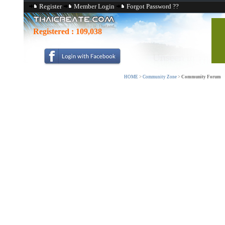
Register
Member Login
Forgot Password ??
Registered :
109,038
HOME
>
Community Zone
>
Community Forum