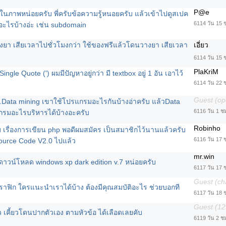
P@e
มในภาพหน่อยครับ พี่ครับข้อความรู้หนอยครับ แล้วเข้าไปดูสเปค
6114 วัน 15 
งอะไรบ้างอ่ะ เช่น subdomain
ยา เสียเวลาไปชั่วโมงกว่า ใช้ของฟรีแล้วโดนวางยา เสียเวลา
เอี่ยว
6114 วัน 15 
PlaKriM
ว Single Quote (') ผมมีปัญหาอยู่กว่า มี textbox อยู่ 1 อัน เอาไว้
6114 วัน 22 
Guest (op
.Data mining เขาใช้โปรแกรมอะไรกันบ้างอ่าครับ แล้วData
6116 วัน 1 ช
รมอะไรบริหารได้บ้างอะครับ
Robinho
เรื่องการเขียน php พอดีผมสมัคร เป็นสมาชิกไว้นานแล้วครับ
6116 วัน 17 
ource Code V2.0 ไปแล้ว
mr.win
ดาวน์โหลด windows xp dark edition v.7 หน่อยครับ
6117 วัน 17 
Guest (ch
ราฟิก ใครแนะนำเราได้บ้าง ต้องมีคุณสมบัติอะไร ช่วยบอกที
6117 วัน 18 
Guest (12
้ว เคี้ยวโดนปากตัวเอง ตามหัวข้อ ได้เลือดเลยคับ
6119 วัน 2 ช