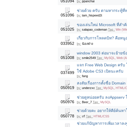
051094
by:
ppanchai
ช่วยด้วย ครับ ตามหากระทู้ที่
051096
by:
tam_hispeed2t
ของเล่นใหม่ Microsoft ที่สำ
051025
by:
salapao_codeman
Tag :
Win (Wi
เกี่ยวกับการโหลดบิท? คือหนู
033952
by:
น้องฟ่าง
window 2003 ต่อมาจะย้ายข้
051008
by:
smile2549
Tag :
MySQL, Web (A
แจก Free Web Design ครับ 
ใช้ Adobe CS3 เปิดนะครับ
037499
by:
fang
สงสัยเรื่องการตั้งชื่อ Domai
050919
by:
underzxc
Tag :
MySQL, HTML/C
ช่วยดูหน่อยครับ ลงAppserv ใน
050976
by:
Beer_7
Tag :
MySQL
ช่วยด้วยคะ อยากให้คีย์ค้นหา
050778
by:
เก๋
Tag :
HTML/CSS
ช่วยแก้ปัญหาการเพิ่มเวลาล