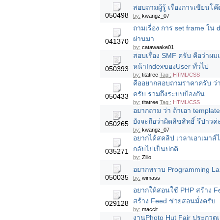
สอบถามผู้รู้ เรื่องการเขียน
050498
by:
kwangz_07
ถามเรื่อง การ set frame ใน d
ผ่านมา
041370
by:
catawaake01
สอบเรื่่อง SMF ครับ คือว่าผม
หน้าIndexของUser ทั่วไป
050393
by:
titatree
Tag :
HTML/CSS
คืออยากสอบถามราคาครับ ว่าเข
ครับ รวมถึงระบบป้องกัน
050433
by:
titatree
Tag :
HTML/CSS
อยากถาม ว่า ถ้าเอา template ท
ยังจะถือว่าผิดลิขสิทธิ์ รึป่าวค่
050265
by:
kwangz_07
อยากได้สคลิป เวลาเอาเมาส์ไ
กลับไปเป็นปกติ
035271
by:
Zilio
อยากทราบ Programming Lang
050035
by:
wimass
อยากให้สอนใช้ PHP สร้าง F
สร้าง Feed ช่วยสอนมั่งครับ
029128
by:
maccit
งานPhoto Hut Fair ประกวดเต