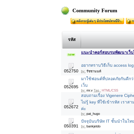
Community Forum
รหัส
แนะนำคอร์สอบรมพัฒนาเว็บไซต
อยากทราบวิธีเก็บ access l
052750
by:
รัชชานนท์
มาใช้ฟอนต์ที่ปลอดภัยกันดีกว
เว็บ
052695
by:
mr.v
Tag :
HTML/CSS
สอบถามเรื่อง Vigenere Cipher 
ไม่รู้ key ที่ใช้เข้ารหัส เร
052672
ค่ะ
by:
pat_hugo
ปัจจุบันบริษัท IT ชั้นนำในไท
050391
by:
bankjetdo