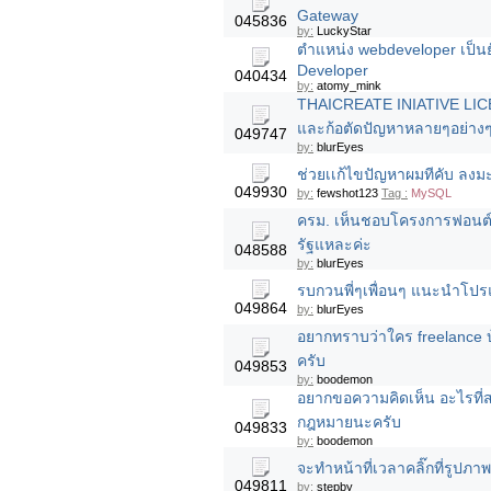
Gateway
045836
by:
LuckyStar
ตำแหน่ง webdeveloper เป็น
Developer
040434
by:
atomy_mink
THAICREATE INIATIVE LIC
และก้อตัดปัญหาหลายๆอย่าง
049747
by:
blurEyes
ช่วยเเก้ไขปัญหาผมทีคับ ลง
049930
by:
fewshot123
Tag :
MySQL
ครม. เห็นชอบโครงการฟอนต์
รัฐแหละค่ะ
048588
by:
blurEyes
รบกวนพี่ๆเพื่อนๆ แนะนำโปร
049864
by:
blurEyes
อยากทราบว่าใคร freelance บ
ครับ
049853
by:
boodemon
อยากขอความคิดเห็น อะไรที่สา
กฎหมายนะครับ
049833
by:
boodemon
จะทำหน้าที่เวลาคลิ๊กที่รูปภ
049811
by:
stepby