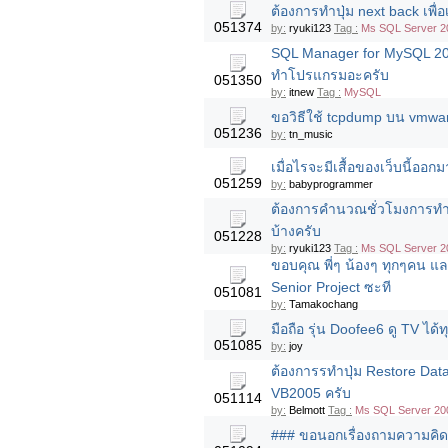
ต้องการทำปุ่ม next back เพื่
051374
by:
ryuki123
Tag :
Ms SQL Server 20
SQL Manager for MySQL 200
ทำโปรแกรมอะครับ
051350
by:
itnew
Tag :
MySQL
ขอวิธีใช้ tcpdump บน vmwar
051236
by:
tn_music
เมื่อไรจะมีเสื้อของเว็บนี้ออ
051259
by:
babyprogrammer
ต้องการคำนวณชั่วโมงการทำ
บ้างครับ
051228
by:
ryuki123
Tag :
Ms SQL Server 20
ขอบคุณ พี่ๆ น้องๆ ทุกๆคน แล
Senior Project ซะที
051081
by:
Tamakochang
มือถือ รุ่น Doofee6 ดู TV ได้
051085
by:
joy
ต้องการรทำปุ่ม Restore D
VB2005 ครับ
051114
by:
Belmott
Tag :
Ms SQL Server 200
### ขอนอกเรื่องถามความคิดเ