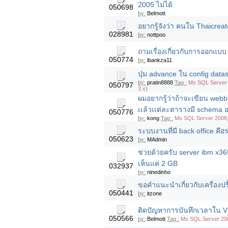
2005 ไม่ได้
050698
by:
Belmott
อยากรู้จังว่า คนใน Thaicreat
028981
by:
nottpoo
ถามเรื่องเกี่ยวกับการออกแบ
050774
by:
ibankza11
ปุ่ม advance ใน config datas
by:
pratin8888
Tag :
Ms SQL Server 
050797
3.x)
ผมอยากรู้ว่าถ้าจะเขียน web
เเล้วเเต่ละตารางมี schema อ
050776
by:
kong
Tag :
Ms SQL Server 2008
ระบบงานที่มี back office คื
050623
by:
MAdmin
ช่วยด้วยครับ server ibm x3
เห็นแค่ 2 GB
032937
by:
ninedinho
ขอคำแนะนำเกี่ยวกับเครื่องปริ
050441
by:
itzone
ติดปัญหาการบันทึกเวลาใน 
050566
by:
Belmott
Tag :
Ms SQL Server 20