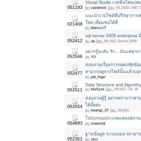
Visual Studio เวอชั่่นไหนเห
051193
by:
caztarock
Tag :
VS 2003 (.NET 1
แนะนำเวปไซด์ที่ปรึกษาการหา
ใหม่ เยี่ยมชมได้ที่
021408
by:
Adecco IT
sql server 2005 enterpirse ม
052412
by:
aa
Tag :
Ms SQL Server 2008
อยากรู้อะคับ รัก....มันแค่อาก
052566
by:
YO
สอบถามเรื่องการถอดรหัสข้อมูล
สามารถดูจากไฟล์นั้นแล้วบอกได
052477
by:
pat_hugo
Data Structure and Algorith
052511
by:
blurEyes
Tag :
VB.NET, C#, J#
สอบถามผู้รู้ อยากทราบว่าสาม
ได้มั้ยค่ะ
052554
by:
kwangz_07
Tag :
MySQL
โปรแกรมประเภทแสดงสถานนะ 
054893
by:
chaivichit
ฐานข้อมูล ระบบจองเวลาอาจารย
052351
by:
ckcr