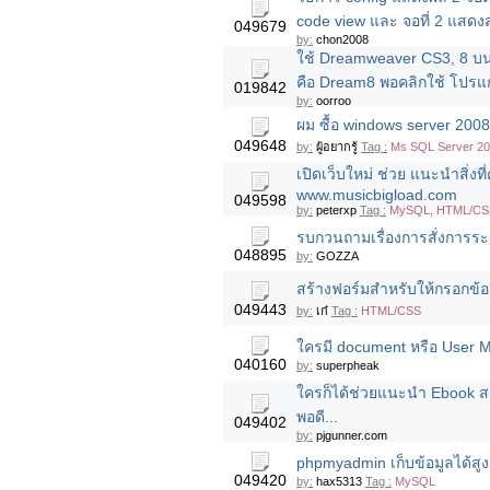
code view และ จอที่ 2 แสดง
049679
by:
chon2008
ใช้ Dreamweaver CS3, 8 บนว
คือ Dream8 พอคลิกใช้ โปรแ
019842
by:
oorroo
ผม ซื้อ windows server 200
049648
by:
ผู้อยากรู้
Tag :
Ms SQL Server 20
เปิดเว็บใหม่ ช่วย แนะนำสิ่งที
www.musicbigload.com
049598
by:
peterxp
Tag :
MySQL, HTML/CSS, 
รบกวนถามเรื่องการสั่งการระยะ
048895
by:
GOZZA
สร้างฟอร์มสำหรับให้กรอกข้อม
049443
by:
เก๋
Tag :
HTML/CSS
ใครมี document หรือ User 
040160
by:
superpheak
ใครก็ได้ช่วยแนะนำ Ebook 
พอดี...
049402
by:
pjgunner.com
phpmyadmin เก็บข้อมูลได้สูง
049420
by:
hax5313
Tag :
MySQL