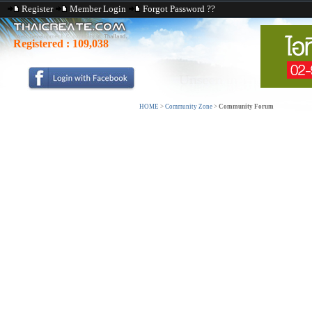
Register
Member Login
Forgot Password ??
Registered :
109,038
HOME
>
Community Zone
>
Community Forum