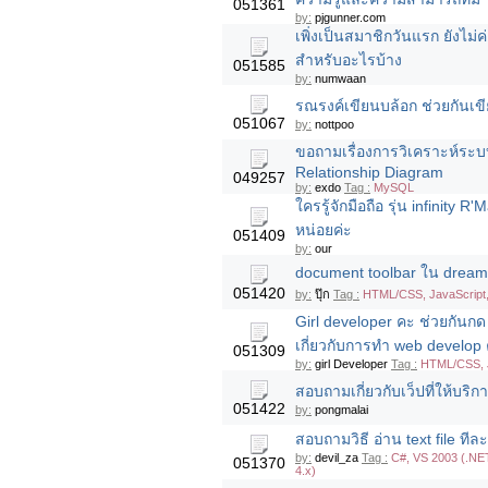
051361
by:
pjgunner.com
เพิ่งเป็นสมาชิกวันแรก ยังไม่ค
สำหรับอะไรบ้าง
051585
by:
numwaan
รณรงค์เขียนบล้อก ช่วยกันเขี
051067
by:
nottpoo
ขอถามเรื่องการวิเคราะห์ระบบ
Relationship Diagram
049257
by:
exdo
Tag :
MySQL
ใครรู้จักมือถือ รุ่น infinity
หน่อยค่ะ
051409
by:
our
document toolbar ใน dreamw
051420
by:
ปุ๊ก
Tag :
HTML/CSS, JavaScript
Girl developer คะ ช่วยกันกด
เกี่ยวกับการทำ web develop
051309
by:
girl Developer
Tag :
HTML/CSS, J
สอบถามเกี่ยวกับเว็ปที่ให้บร
051422
by:
pongmalai
สอบถามวิธี อ่าน text file ที
by:
devil_za
Tag :
C#, VS 2003 (.NET
051370
4.x)