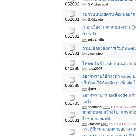
052002
by:
GM xtracabal
รบกวนหน่อยครับ คือผมอยากรู้
052001
by:
B.Kritsada
(นอกเรื่อง) เวลาสอบ ความร
บ้างครับ
051902
by:
หนุ่มช่างฝัน
ถาม::ข้อสงสัยการเริ่มต้นพ
051901
by:
clownstep
โหลด ไฟล์ flash บนเน็ตง่ายนิ
040288
by:
naya2007
อยากทราบวิธีการทำ video บนเว
เว็บไหนให้น้องศึกษาเพิ่มเติม
055385
by:
ตุ๊กตา
อยากทราบว่า ascii code แต่ล
อะไร
051703
by:
phathaezi
Tag :
HTML/CSS, Actio
ช่วยสอนผมสร้างโปรแกรมล็อ
ไงช่วยบอกผมที
051631
by:
vitalnew
Tag :
VS 2008 (.NET 3.x
กระทู้มีมากมายหลายอย่าง แต
ความรู้และความสามารถที่มี