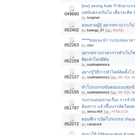
[mv] wrong hole กำลังมาแรง
แต่มันตรงเกินไป เดี๋ยวจะติด
049680
by:
tungman
สอบถามผู้รู้ อยากทราบว่าเว็
052402
by:
kwangz_07
Tag :
MySQL
*****ขอแนะนำ ระบบจองเวลาน
052263
by:
ckcr
อยากทราบราคาการทำเว็บไซต
คิดเท่าไหร่ดีคับ
052159
by:
soulmatetomza
อยากรู้วิธีการทำไฟล์ติดตั้ง
052157
by:
soulmatetomza
Tag :
Ms SQL Ser
ทำโปรแกรมข้อสอบแบบสุ่มข้
052155
by:
soulmatetomza
Tag :
Ms SQL Ser
รบกวนสอบถามเรื่อง การจำกัด
ต้องการ แล้วขึ้นบรรทัดใหม่ค
051787
by:
ohmsc454
Tag :
HTML/CSS
ตอนที่เราเปิดโปรแกรม Visual
052072
by:
caztarock
ส่งมาให้ GMxtracabal ช่วย