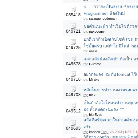
<---- กว่าจะเป็นระบบซักระบ
Programmer น้องใหม่
035418
by:
salapao_codeman
ขอคำแนะนำ ทำเว็บไซต์ราคาเท่
049721
by:
pakpoomy
ปกติเราถ้าเปิดเว็บไซต์ เช่น 
ใช่มั้ยครับ แต่ถ้าไม่มีไฟล์ ind
049725
by:
oasiis
และแล้วน้องอั่งเปา ก้อเป็น อาต
049578
by:
Gumme
อยากจะลง IIS กับTomcat ไว้เค
049716
by:
Miraku
หลักในการทำงานตามรอยพระบา
049703
by:
mr.v
เป็นกำลังใจให้คนทำงานทุกคนค่ะ
มั่ง ทั้งหมดอะนะคะ ^^
049512
by:
blurEyes
สวัสดีครับผมมาใหม่ขอคำแน
ครับ
049693
by:
kapook
Tag :
VS 2003 (.NET 1.1
วิธีการ config แสดงผล 2 จ