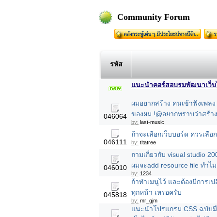
Community Forum
รหัส
แนะนำคอร์สอบรมพัฒนาเว็บไซต
ผมอยากสร้าง คนเข้าฟังเพลง ก
ของผม !@อยากทราบว่าสร้างไ
046064
by:
last-music
ถ้าจะเลือกเว็บบอร์ด ควรเลือ
046111
by:
titatree
ถามเกี่ยวกับ visual studio 2
ผมจะadd resource file ทำไม
046010
by:
1234
ถ้าทำเมนูไว้ และต้องมีการเปลี
ทุกหน้า เหรอครับ
045818
by:
mr_gjm
แนะนำโปรแกรม CSS ฉบับมื