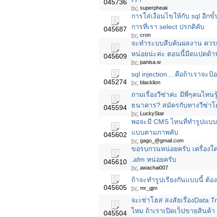
045736
by:
superpheak
การใส่เงื่อนไขให้กับ sql อีกข
การที่เรา select ปรกติคับ
045687
by:
cron
จะทำระบบสืบค้นผลงาน ควรเข
หน่อยน่ะค่ะ ตอนนี้มืดแปดด้า
045609
by:
panisa.w
sql injection....คือถ้าเราจะป
045274
by:
blacklion
ถามเรื่องวีซ่าค่ะ มีพี่ๆคนไหนร
ธนาคาร? สมัครกับทางวีซ่า
045594
by:
LuckyStar
พอจะมี CMS ไหนที่ทำรูปแบบแ
แบบตามภาพคับ
045602
by:
gago_@gmail.com
ขอรบกวนหน่อยครับ เครื่องใค
.afm หน่อยครับ
045610
by:
awachai007
ถ้าจะทำรูปเรียงกันแบบนี้ ต้
045605
by:
mr_gjm
จะเช่าโฮส สงสัยเรื่องData T
ไหม ถ้าเราเปิดเว็ปขายสินค้า 
045504