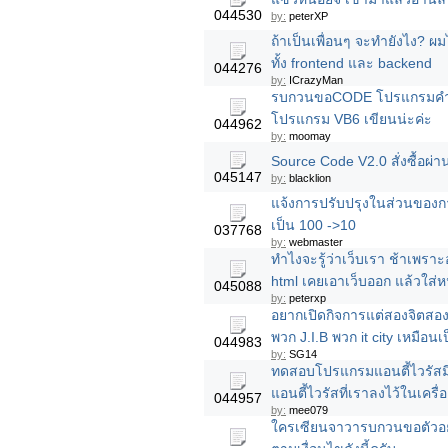
044530
by:
peterXP
ถ้าเป็นเพื่อนๆ จะทำยังไง? 
ทั้ง frontend และ backend
044276
by:
ICrazyMan
รบกวนขอCODE โปรแกรมคำน
โปรแกรม VB6 เขียนน่ะค่ะ
044962
by:
moomay
Source Code V2.0 สั่งซื้อผ่าน
045147
by:
blacklion
แจ้งการปรับปรุงในส่วนของก
เป็น 100 ->10
037768
by:
webmaster
ทำไงจะรู้ว่าเว็บเรา ช้าเพราะอ
html เคยเอาเว็บออก แล้วใส่ห
045088
by:
peterxp
อยากเปิดกิจการแต่สองจิตสอ
พวก J.I.B พวก it city เหมือ
044983
by:
SG14
ทดสอบโปรแกรมแอนตี้ไวรัสมี
แอนตี้ไวรัสที่เราลงไว้ในเครื่อง
044957
by:
mee079
ใครเซียนจาวารบกวนขอตัวอย่