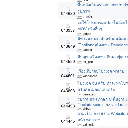
by:
SOUL
พื้นหลังเว็บครับ อยากทราบว่
รูปภาพ
044620
by:
สายฟ้า
จะใช้โปรแกรมแปลงไฟล์อะไร
MOV หรืออื่นๆ
043937
by:
gofgof
มีข่าวมาบอก สำหรับคนต้องก
(Thailand)ต้องการ Develop
043649
by:
taobsd
มีปัญหาเรื่องการ อิมพอตjqu
044580
by:
mr_gjm
เรื่องเกี่ยวกับโปรเจค ทำเว็บ fl
044601
by:
kashimaro
โปรเจค จบ ครับ ท่าจะทำโปรเ
ครับคิดไม่ออกเลยครับ
043803
by:
omeezyo
รบกวนถาม ภาษา C พื้นฐานเล็
#include<conio.h> void main
044493
by:
airbon
ถามเรื่อง การสร้าง Website 
หน้า website
044445
by:
saimork