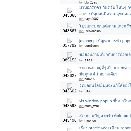
by:
blurEyes
มาบอกรักครู กันครับ ไหนๆ ก็
อาจารย์ทุกคนมีความสุขตลอ
043865
by:
naya2007
โปรแกรมตกแต่งภาพและสร้า
043867
by:
Picolonclub
javascript ปัญหาการทำ pop
017792
by:
com1com
ขอสอบถามเกี่ยวกับการออกเอ
085153
by:
อดุลย์
รบกวนถามผู้ที่รู้เกี่ยวกะ my
ข้อมูลแค่ 1 อย่างเดียว
043627
by:
nan205
วิทยุออนไลน์ ผมจะแก้โค้ดยังไ
043602
by:
มดX
ทำ window popup ขึ้นมาในห
043593
by:
atom_wite
สอบถามปัญหาครับ คือImport sq
043496
by:
moonoo
เรื่อง oracle ครับ เขียน rep