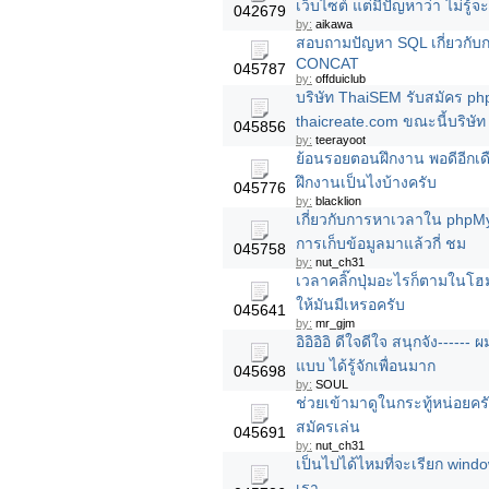
เว็บไซต์ แต่มีปัญหาว่า ไม่รู้
042679
by:
aikawa
สอบถามปัญหา SQL เกี่ยวกับ
CONCAT
045787
by:
offduiclub
บริษัท ThaiSEM รับสมัคร ph
thaicreate.com ขณะนี้บริษัท
045856
by:
teerayoot
ย้อนรอยตอนฝึกงาน พอดีอีกเ
ฝึกงานเป็นไงบ้างครับ
045776
by:
blacklion
เกี่ยวกับการหาเวลาใน phpMy
การเก็บข้อมูลมาแล้วกี่ ชม
045758
by:
nut_ch31
เวลาคลิ๊กปุ่มอะไรก็ตามในโฮม
ให้มันมีเหรอครับ
045641
by:
mr_gjm
อิอิอิอิ ดีใจดีใจ สนุกจัง---
แบบ ได้รู้จักเพื่อนมาก
045698
by:
SOUL
ช่วยเข้ามาดูในกระทู้หน่อยคร
สมัครเล่น
045691
by:
nut_ch31
เป็นไปได้ไหมที่จะเรียก windo
เรา