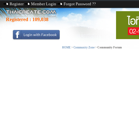
Register
Member Login
Forgot Password ??
Registered :
109,038
HOME
>
Community Zone
>
Community Forum