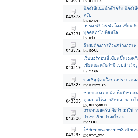
043071
by:
catper001
น้องให้แนะนำตัวครับ น้องให้ข
ครับ
043378
by:
ponde
อบรม ฟรี 15 ชั่วโมง เขียน So
บุคคลทั่วไปที่สนใจ
043231
by:
orjix
ถ้าผมต้องการที่จะสร้างกราฟ 
043372
by:
SOUL
เว็บบอร์ดอันนี้เขียนขึ้นเองห
เขียนเองหรือว่ามีแบบสำเร็จร
043319
by:
ข้อมูล
ขอเชิญผู้สนใจร่วมประกวดอ
043327
by:
oummy_ka
ช่วยบอกความคิดเห็นทีหน่อยคร
คุณภาพให้มากสีสดมากกว่าโป
043305
by:
mbuvy9non
ถามหน่อยครับ คือว่า ผมใช้ 
ว่าเขาเรียกว่าอะไรอะ
043300
by:
SOUL
ใช้dreamweaver cs3 เขียนหน
043297
by:
atom_wite