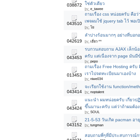
ใช่ตัวเดียว
038872
by:
e_tawee
ถามเรื่อง css หน่อยครับ คือว
เพจผมใช้ jquery tab ไว้ พอเปิ
043510
by:
โย
ลำปางร้อนมากๆ อย่างที่บอกอย
042619
by:
เอี่ยว ^^
รบกวนสอบถาม AJAX เล็กน้อยค
ครับ แต่เนื่องจาก page มันม
043453
by:
pepo
ถามเรื่อง Free Hosting ครับ 
เราไปจดทะเบียนมาเองบ้าง
013453
by:
niwe034
จะเรียกใช้งาน function/meth
043414
by:
noptalent
แนะนำ ผมหน่อยครับ เกี่ยวปฏิ
ขึ้นมานะครับ แต่ว่าถ้าผมต
043424
by:
SOUL
21-5-53 วันเกิด pacman อา
043152
by:
tungman
สอบถามพี่ๆที่มีประสบการณ์