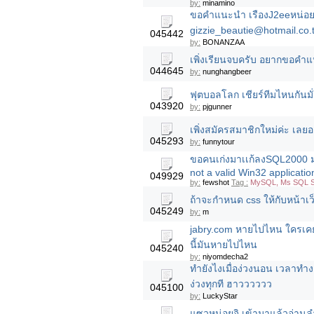
by:
minamino
ขอคำแนะนำ เรืองJ2eeหน่อย
gizzie_beautie@hotmail.co.
045442
by:
BONANZAA
เพิ่งเรียนจบครับ อยากขอคำ
044645
by:
nunghangbeer
ฟุตบอลโลก เชียร์ทีมไหนกันมั่ง
043920
by:
pjgunner
เพิ่งสมัครสมาชิกใหม่ค่ะ เลย
045293
by:
funnytour
ขอคนเก่งมาเเก้ลงSQL2000 ม
not a valid Win32 applicatio
049929
by:
fewshot
Tag :
MySQL, Ms SQL Se
ถ้าจะกำหนด css ให้กับหน้าเ
045249
by:
m
jabry.com หายไปไหน ใครเคย
นี้มันหายไปไหน
045240
by:
niyomdecha2
ทำยังไงเมื่อง่วงนอน เวลาทำงา
ง่วงทุกที ฮาวววววว
045100
by:
LuckyStar
แซวหน่อยจิ เข้ามาแล้วอ่านลำ