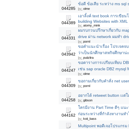
ข้อดี ข้อเสีย ระหว่าง ms sql
044285
by:
olme
เอาลิ้งค์ text book การเขีย
building Websites with XML
044389
by:
atomy_mink
ผมรบกวนปรึกษาเกี่ยวกับ map
drive ผ่าน network ผมทำ dri
044331
by:
pornl
ขอคำแนะนำเรื่อง โปรเจคจบหน
ว่าเป็นนักศึกษาสหกิจศึกษาน่ะ
043942
by:
puiizlira
ขอตารางการเปรียบเทียบ DB
เช่น sap oracle DB2 mysql 
044247
by:
olme
ขอถามเกี่ยวกับคำสั่ง net u
044309
by:
pornl
อยากได้ retweet button เเต่ใส
044258
by:
gibson
ใครมีงาน Part Time ดีๆ แน
ก่อนระหว่างที่กำลังหางานทำ
044162
by:
koii_bass
Multipoint พอดีเจอโปรแกรม 