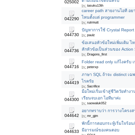
ตามเงื่อนไขดังนี้ครับ
025002
by:
tasuku13th
career path สายงานไอที อยาก
ไหนตั้งแต่ programmer
042290
by:
rutrmutt
ปัญหาการใช้ Crystal Report
044730
by:
paulz
ข้อเสนอหัวข้อใหม่เพิ่มเติม ไ
สักหัวข้อเป็นส่วนของ Action
044736
by:
Dragons_first
Folder read only แก้ไงครับ 
044716
by:
peterxp
ภาษา SQL ถ้าจะ distinct เฉพา
ไรครัย
044419
by:
Sacrifice
มือใหม่เริ่มเข้าสู่ชีวิตวัยทำ
เรียนจบเอก ไอทีมาค่ะ
044300
by:
saowaluk052
อยากทราบว่า การวางโครงสร้
044642
by:
mr_gjm
พักนี้การตอบกระทู้เริ่มใจร้อน
มีอารมณ์ของคนตอบ
044633