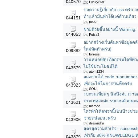
040570
by:
LuckyStar
ขอความรู้เกี่ยวกับ css ครับ 
ทำเเล้วมันทำได้เเค่ด้านเดียว
044151
by:
pepo
ช่วยด้วยขึ้นอย่างนี้ Warnin
044053
by:
Puiza3
อยากสร้างเว็บค้นหาข้อมูลคล
ใหม่หัดทำครับ)
009882
by:
forress
วานหน่อยคับ กิจกรรมใดที่ทำก
ไปใช้ประโยชน์ได้
043579
by:
atom1234
ผมอยากได้ code runnumber 
เพื่อจะใช้ในการบันทึกครับ
043923
by:
SOUL
รบกวนเพื่อนๆ นิดนึงค่ะ เราอ
ประเทศอ่ะค่ะ รบกวนด้วยนะค
043621
by:
memee
ใครทำโค้ดพวกนี้เป็นบ้างช่ว
ช่วยหน่อยนะครับ
043906
by:
deawudru
สูตรสุ่ความสำเร็จ - succes
เท่ากับ 98% KNOWLEDGE หรือ
043879