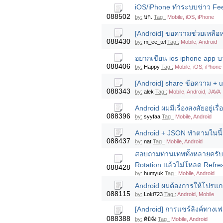
iOS/iPhone ทำระบบข่าว Feed 
088502
by:
บก.
Tag :
Mobile, iOS, iPhone
[Android] ขอความช่วยเหลือห
088430
by:
m_ee_tel
Tag :
Mobile, Android
อยากเขียน ios iphone app 
088406
by:
Happy
Tag :
Mobile, iOS, iPhone
[Android] share ข้อความ + u
088343
by:
alek
Tag :
Mobile, Android, JAVA
Android ผมมีเรื่องสงสัยอยู่เร
088396
by:
syyfaa
Tag :
Mobile, Android
Android + JSON ทำตามในนี้แ
088437
by:
nat
Tag :
Mobile, Android
สอบถามท่านเทพทั้งหลายครับ
Rotation แล้วไม่โหลด Refre
088428
by:
humyuk
Tag :
Mobile, Android
Android ผมต้องการให้โปรแกร
088115
by:
Loki723
Tag :
Android, Mobile
[Android] การแชร์ลิงค์ทางเฟส
088388
by:
คิมิจัง
Tag :
Mobile, Android