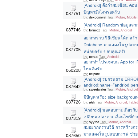
by:
martzanaja
Tag :
Mobile, Android
[Android] คือว่าผมเขียน คอนเ
ปัญหายังไงหรอครับ
087751
by:
dekcomwat
Tag :
Mobile, Mobile
[Android] Random ข้อมูลจาก 
087746
by:
formicz
Tag :
Mobile, Android
อยากทราบ วิธีเขียนโค้ด สร
Database มาแสดงในรูปแบบ
087705
หน่อยครับ ขอบคุณครับ
by:
tomas
Tag :
Android
อยากทำโปรเจคบน App for iPho
ไหนดีครับ
060208
by:
helpme..
[Android] รบกวนถาม ERROR
andriod:name="andriod.pe
087642
by:
sweetwater
Tag :
Mobile, Android
มีปัญหาเรื่อง size backgro
087726
by:
alek
Tag :
Mobile, Android, Table
[Android] ขอสอบถามเกี่ยวกับ
เปลี่ยนแปลงตามเงื่อนไขที่ก
087319
by:
syyfaa
Tag :
Mobile, Android
ผมอยากทราบวิธี การสร้างก
มาแสดงในรูปแบบกราฟ ช่วยแ
087650