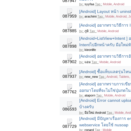
087947
by:
syyfaa
Tag :
Mobile, Android
[Android] Layout หน้า uninst
087959
by:
arachimi
Tag :
Mobile, Android, 
[Android] อยากทราบวิธีการ Int
087885
by:
ภูมิ
Tag :
Mobile, Android
[Android+ListView+Intent ] 
Intentไปอีกหน้าครับ มือใหม่ห
087898
by:
kieonlife
[Android] อยากทราบวิธีการ
087902
by:
แอม
Tag :
Mobile, Android
[Android] ซื้อแท็บแลตรุ่นไหนด
087937
by:
new_new
Tag :
Android, Tablets,
[Android] อยากทราบการเขีย
ออกมาโดยที่จะไม่ใช่ปุ่มกด
087762
by:
ataporn
Tag :
Mobile, Android
[Android] Error cannot uploa
บ้างครับ
086593
by:
มือใหม่ Android
Tag :
Mobile, And
[Android] มีปัญหาเรื่องการ 
webservice โดยใช้ nusoap
087729
by:
ronard
Tag :
Mobile