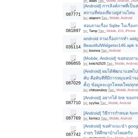
by:
adlas
Tag :
Mobile, Android, JAV
[Android] การลิงค์ภาพที่เป็น
สถานที่ท่องเที่ยวอยู่ส่วนไหน
087771
by:
ataporn
Tag :
Mobile, Android
สอบถามเรื่อง Sqlite ในเรื่อง
081897
by:
Tamp
Tag :
Mobile, iOS, iPhone
android ถามเรื่องการทำ wid
BeautifulWidgetsv146.apk 
035114
by:
boonna
Tag :
Android
[Mobile, Android] ขอสอบถาม
086855
by:
keiichi2525
Tag :
Mobile, Android
[Android] ผมได้พัฒนาแอพไปแล
คับ คือทันทีที่มีการหมุนหน
087029
ตั้ง) ข้อมูลจะถูกโหลดใหม่ทุกค
by:
chitsanuboy
Tag :
Mobile, Androi
[Android] อยากได้ link ของกระ
087710
by:
syyfaa
Tag :
Mobile, Android
[Android] วิธีการกำหนด for
087769
by:
formicz
Tag :
Mobile, Android
[Android] ขอคำแนะนำ googl
ง่ายๆ ให้ศึกษาบ้างไหมครับ
087742