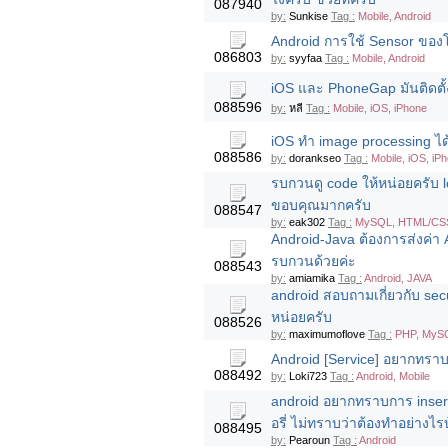
087940
by:
Sunkise
Tag :
Mobile, Android
Android การใช้ Sensor ของโท
086803
by:
syyfaa
Tag :
Mobile, Android
iOS และ PhoneGap มันติดตั
088596
by:
หลี
Tag :
Mobile, iOS, iPhone
iOS ทำ image processing ไ
088586
by:
dorankseo
Tag :
Mobile, iOS, iP
รบกวนดู code ให้หน่อยครับ 
ขอบคุณมากครับ
088547
by:
eak302
Tag :
MySQL, HTML/CSS,
Android-Java ต้องการส่งค่า A
รบกวนด้วยค่ะ
088543
by:
amiamika
Tag :
Android, JAVA
android สอบถามเกี่ยวกับ sec
หน่อยครับ
088526
by:
maximumoflove
Tag :
PHP, MySQL
Android [Service] อยากทราบ ว
088492
by:
Loki723
Tag :
Android, Mobile
android อยากทราบการ inser
อรี่ ไม่ทราบว่าต้องทำอย่างไรบ้
088495
by:
Pearoun
Tag :
Android