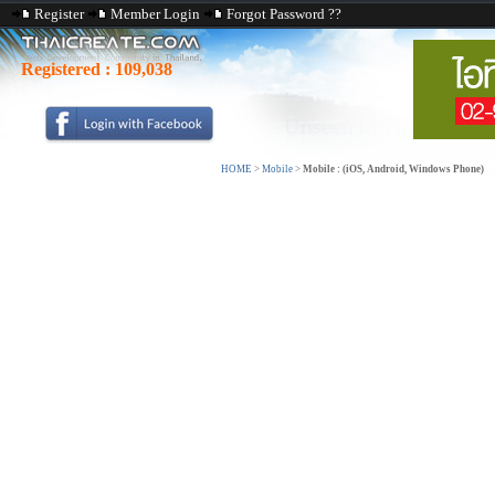
Register
Member Login
Forgot Password ??
Registered :
109,038
HOME
>
Mobile
>
Mobile : (iOS, Android, Windows Phone)