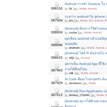
Android การทำ Gesture ใน L
088155
by:
จ้อ
Tag :
Mobile, Android
ระหว่าง android กับ iphone
087934
by:
dra
Tag :
Mobile, iOS, Android, i
[Android] ต้องการให้ตำแหน
088004
by:
syyfaa
Tag :
Mobile, Android
ผมเขียน android แล้วเจอปั
หน่อยคับ
088086
by:
dmdmdm
Tag :
Mobile, Android,
[Android] ไฟล์ R มันหายไป 
088015
by:
หญิง
Tag :
Android
อยากเห็น Android App ที่ใช
งานได้ดีแค่ไหน
087963
by:
milk
Tag :
Mobile, Android
Ai Code คืออะไรหรอครับ ต้อ
087929
by:
dorankseo
Tag :
Mobile
[Android] Run Application แล
087813
by:
Monkey_CONAN
Tag :
Mobile, 
[Android] อยากได้ตัวอย่างขอ
ต้องการ