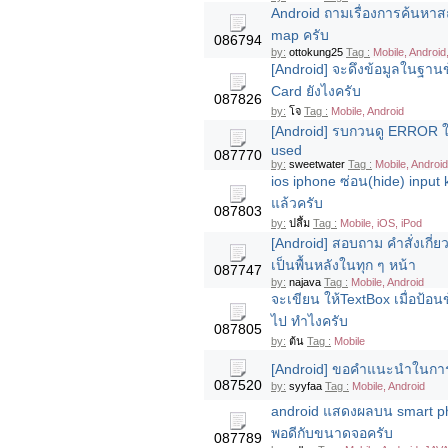
Android ถามเรื่องการค้นหา
map ครับ
086794
by:
ottokung25
Tag :
Mobile, Android
[Android] จะดึงข้อมูลในฐานข้
Card ยังไงครับ
087826
by:
โจ
Tag :
Mobile, Android
[Android] รบกวนดู ERROR ให้ท
used
087770
by:
sweetwater
Tag :
Mobile, Android
ios iphone ซ่อน(hide) input 
แล้วครับ
087803
by:
ปลึ้ม
Tag :
Mobile, iOS, iPod
[Android] สอบถาม คำสั่งเกี่
เป็นพื้นหลังในทุก ๆ หน้า
087747
by:
najava
Tag :
Mobile, Android
จะเขียน ให้TextBox เมื่อป้อน
ไป ทำไงครับ
087805
by:
ต้น
Tag :
Mobile
[Android] ขอคำแนะนำในการ
087520
by:
syyfaa
Tag :
Mobile, Android
android แสดงผลบน smart pho
พอดีกับขนาดจอครับ
087789