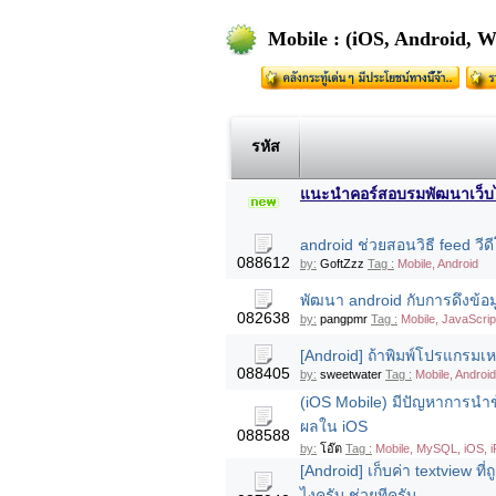
Mobile : (iOS, Android, 
รหัส
แนะนำคอร์สอบรมพัฒนาเว็บไซต
android ช่วยสอนวิธี feed วี
088612
by:
GoftZzz
Tag :
Mobile, Android
พัฒนา android กับการดึงข
082638
by:
pangpmr
Tag :
Mobile, JavaScrip
[Android] ถ้าพิมพ์โปรแกรมเหม
088405
by:
sweetwater
Tag :
Mobile, Android
(iOS Mobile) มีปัญหาการน
ผลใน iOS
088588
by:
โอ๊ต
Tag :
Mobile, MySQL, iOS, i
[Android] เก็บค่า textview ที
ไงครับ ช่วยทีครับ