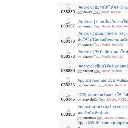
[Android] อยากได้โค้ด Flip
088389
by:
taewzii
Tag :
Mobile, Android
[Android ] ถามเกี่ยวกับการใช
088257
by:
formicz
Tag :
Mobile, MySQL, An
[Android] ผมอยากทราบว่า and
มันใช้ไม่ได้หรอคับขอบคุณคั
088378
by:
ataporn
Tag :
Mobile, Android
[Android] วิธีทำอัพเดตค่าใ
088373
by:
ataporn
Tag :
Mobile, Android
[Android] เขียนโค้ดนับถอยห
088350
by:
second
Tag :
Mobile, Android
App บน Android แบบ Multitas
088336
by:
new-hand
Tag :
Mobile, Android
[iOS] สอบถามเรื่องการใช้ Ta
088346
by:
asakula014
Tag :
Mobile, MySQL
Android สามารถสร้าง sessio
ตะกร้าสินค้าน่ะค่ะ
088363
by:
amiamika
Tag :
Mobile, Android,
Apps IOS กับ xampp(php+mys