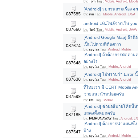
by:
Tom
Tag :
Mobile, Android, Mobil
[Android] รบกวนถามเรื่อง err
087585
by:
ryu
Tag :
Mobile, Android, JAVA
android เล่นไฟล์จากเว็บ yo
087660
by:
วัตน์
Tag :
Mobile, Android, JAVA
[Android Google Map] ถ้าต้อง
เป็นไปตามที่ต้องการ
087674
by:
syyfaa
Tag :
Android, Mobile
[Android] ถ้าต้องการติดตาม
อย่างไร
087648
by:
syyfaa
Tag :
Mobile, Android
[Android] ไม่ทราบว่า Error 
087630
by:
syyfaa
Tag :
Mobile, Android
ที่ไทยเรา มี CERT Mobile And
ช่วยแนะนำหน่อยครับ
087599
by:
เจม
Tag :
Mobile
[Android] ช่วยอธิบายโค้ดนี้
แสดงทั้งหมดครับ
087185
by:
IAMRUNAWAY
Tag :
Android, JA
[Android] ต้องการนำแผนที่ไ
บ้าง
087547
by:
syyfaa
Tag :
Android, Mobile