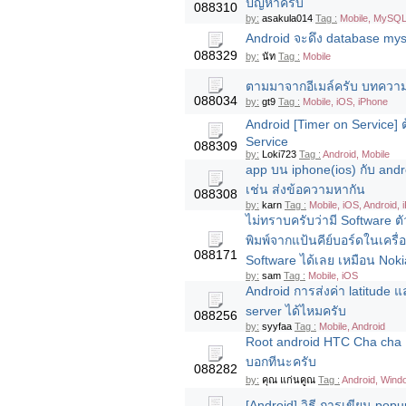
ปัญหาครับ
088310
by:
asakula014
Tag :
Mobile, MySQL
Android จะดึง database mysq
088329
by:
นัท
Tag :
Mobile
ตามมาจากอีเมล์ครับ บทความ
088034
by:
gt9
Tag :
Mobile, iOS, iPhone
Android [Timer on Service]
Service
088309
by:
Loki723
Tag :
Android, Mobile
app บน iphone(ios) กับ androi
เช่น ส่งข้อความหากัน
088308
by:
karn
Tag :
Mobile, iOS, Android, 
ไม่ทราบครับว่ามี Software ต
พิมพ์จากแป้นคีย์บอร์ดในเคร
088171
Software ได้เลย เหมือน Noki
by:
sam
Tag :
Mobile, iOS
Android การส่งค่า latitude 
server ได้ไหมครับ
088256
by:
syyfaa
Tag :
Mobile, Android
Root android HTC Cha cha อ
บอกทีนะครับ
088282
by:
คุณ แก่นคูณ
Tag :
Android, Wind
[Android] วิธี การเขียน pop