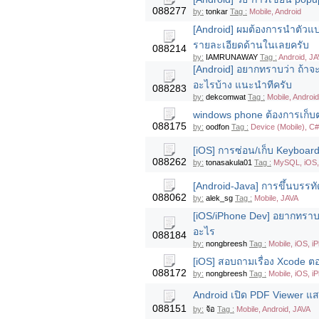
088277
by:
tonkar
Tag :
Mobile, Android
[Android] ผมต้องการนำตัวแป
รายละเอียดด้านในเลยครับ
088214
by:
IAMRUNAWAY
Tag :
Android, JA
[Android] อยากทราบว่า ถ้าจะ
อะไรบ้าง แนะนำทีครับ
088283
by:
dekcomwat
Tag :
Mobile, Android
windows phone ต้องการเก็บตำ
088175
by:
oodfon
Tag :
Device (Mobile), C
[iOS] การซ่อน/เก็บ Keyboar
088262
by:
tonasakula01
Tag :
MySQL, iOS,
[Android-Java] การขึ้นบรรทัด
088062
by:
alek_sg
Tag :
Mobile, JAVA
[iOS/iPhone Dev] อยากทราบเร
อะไร
088184
by:
nongbreesh
Tag :
Mobile, iOS, i
[iOS] สอบถามเรื่อง Xcode ตอ
088172
by:
nongbreesh
Tag :
Mobile, iOS, i
Android เปิด PDF Viewer แ
088151
by:
จ้อ
Tag :
Mobile, Android, JAVA