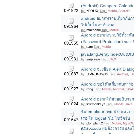
(Android) Compare Calend
091922
by:
zFOLKz
Tag :
Mobile, Android
android อยากทราบเกี่ยวกับกา
ไปเก็บในดาต้าเบส
091964
by:
makachol
Tag :
Mobile
Android อยากทราบวิธีตั้งรหัส
(Password Protection) ของ 
091955
by:
sam
Tag :
Mobile
java.lang.ArrayIndexOutOfB
091931
by:
ampreaw
Tag :
JAVA
Android จะเขียน Alert Dia
091687
by:
IAMRUNAWAY
Tag :
Android, JA
Android ขอโค๊ดเกี่ยวกับการ
091927
by:
rong
Tag :
Mobile, Android, JAVA
Android อยากให้ช่วยอธิบาย
091024
by:
littlemonkeyz
Tag :
Mobile, JavaS
รัน emulator avd 4.0 แล้วภา
เรอ ใน logcat ก็ไม่โชว์ครับ
091647
by:
plomplam.2
Tag :
Mobile, MySQL,
iOS Xcode ผมต้องการแปลงโปร