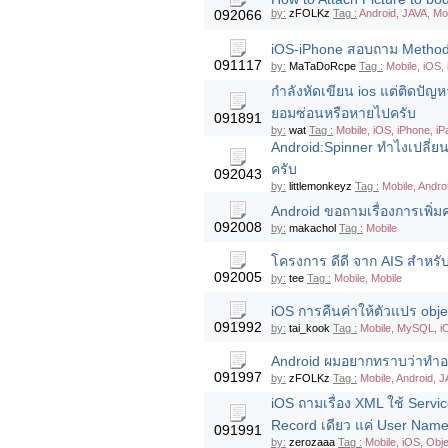
092066
by:
zFOLKz
Tag :
Android, JAVA, Mo
iOS-iPhone สอบถาม Method
091117
by:
MaTaDoRcpe
Tag :
Mobile, iOS,
กำลังหัดเขียน ios แต่ติดปัญห
ยอมซ่อนหรือหายไปครับ
091891
by:
wat
Tag :
Mobile, iOS, iPhone, iP
Android:Spinner ทำไงเปลี่ยน
ครับ
092043
by:
littlemonkeyz
Tag :
Mobile, Andro
Android ขอถามเรื่องการเพิ่ม
092008
by:
makachol
Tag :
Mobile
โครงการ ดีดี จาก AIS สำหรับ
092005
by:
tee
Tag :
Mobile, Mobile
iOS การคืนค่าให้ตัวแปร objec
091992
by:
tai_kook
Tag :
Mobile, MySQL, i
Android ผมอยากทราบว่าทำอย
091997
by:
zFOLKz
Tag :
Mobile, Android, 
iOS ถามเรื่อง XML ใช้ Serv
Record เดียว แค่ User Name 
091991
by:
zerozaaa
Tag :
Mobile, iOS, Obj