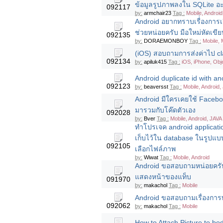
ข้อมูลรูปภาพลงใน SQLite อ
092117
by:
armchair23
Tag :
Mobile, Android
Android อยากทราบเรื่่องการ
ช่วยหน่อยครับ มือใหม่หัดเขี
092135
by:
DORAEMONBOY
Tag :
Mobile, 
(iOS) สอบถามการส่งค่าไป cla
092134
by:
apiluk415
Tag :
iOS, iPhone, Obj
Android duplicate id with an
092123
by:
beaversst
Tag :
Mobile, Android,
Android มีใครเคยใช้ Facebo
มารวมกับโค๊ดตัวเอง
092028
by:
Bver
Tag :
Mobile, Android, JAVA
ทำโปรเจค android application
เก็บไว้ใน database ในรูปแบบ
092105
เลือกไฟล์ภาพ
by:
Wiwat
Tag :
Mobile, Android
Android ขอสอบถามหน่อยครับ เ
แสดงหน้าของแท็บ
091970
by:
makachol
Tag :
Mobile
Android ขอสอบถามเรื่องการท
092062
by:
makachol
Tag :
Mobile
How to Attach Picture to bod