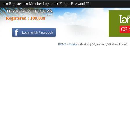
Register
Member Login
Forgot Password ??
Registered :
109,038
HOME
>
Mobile
>
Mobile : (iOS, Android, Windows Phone)