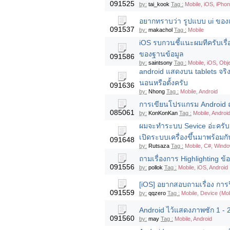
091525
by:
tai_kook
Tag :
Mobile, iOS, iPho
อยากทราบว่า รูปแบบ ui ของแ
091537
by:
makachol
Tag :
Mobile
iOS รบกวนชี้แนะผมทีครับเรื
ของฐานข้อมูล
091586
by:
saintsony
Tag :
Mobile, iOS, Obj
android แสดงบน tablets จร
นอนหรือตั้งครับ
091636
by:
Nhong
Tag :
Mobile, Android
การเขียนโปรแกรม Android ถ
085061
by:
KonKonKan
Tag :
Mobile, Android
ผมจะทำระบบ Sevice อ่ะครับ สม
เปิดระบบเครื่องขึ้นมาพร้อมกั
091648
by:
Rutsaza
Tag :
Mobile, C#, Wind
ถามเรื่องการ Highlighting ข
091556
by:
pollok
Tag :
Mobile, iOS, Android
[iOS] อยากสอบถามเรื่อง การร
091559
by:
qqzero
Tag :
Mobile, Device (Mob
Android ไว้แสดงภาพซัก 1 - 2
091560
by:
may
Tag :
Mobile, Android