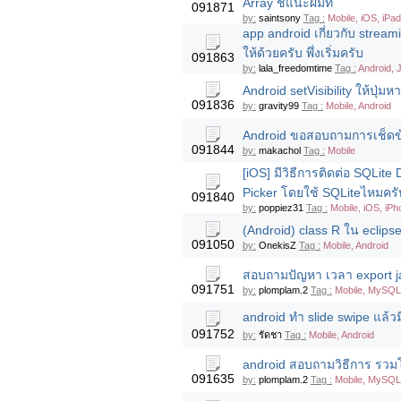
Array ชี้แนะผมที
091871
by:
saintsony
Tag :
Mobile, iOS, iPa
app android เกี่ยวกับ strea
ให้ด้วยครับ พึ่งเริ่มครับ
091863
by:
lala_freedomtime
Tag :
Android, 
Android setVisibility ให้ปุ่
091836
by:
gravity99
Tag :
Mobile, Android
Android ขอสอบถามการเช็ดข้
091844
by:
makachol
Tag :
Mobile
[iOS] มีวิธีการติดต่อ SQLit
Picker โดยใช้ SQLiteไหมครั
091840
by:
poppiez31
Tag :
Mobile, iOS, iPh
(Android) class R ใน eclips
091050
by:
OnekisZ
Tag :
Mobile, Android
สอบถามปัญหา เวลา export jar
091751
by:
plomplam.2
Tag :
Mobile, MySQL,
android ทำ slide swipe แล้วมีป
091752
by:
รัดชา
Tag :
Mobile, Android
android สอบถามวิธีการ รวม
091635
by:
plomplam.2
Tag :
Mobile, MySQL,