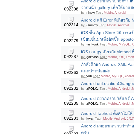
Android อยากทราบวิธีการ in
จากหน้า gallery เพื่่อให้มา
092308
by:
ninew
Tag :
Mobile, Android
Android แก้ Error ที่เกี่ยวกั
092314
by:
Gummy
Tag :
Mobile, Android
iOS ขึ้น App Store วิธีการสร้
เขียนขึ้นมาเพื่ออัพขึ้น apps
092279
by:
tai_kook
Tag :
Mobile, MySQL, i
iOS ถามกูรู เกี่ยวกับMethod 
092287
by:
golfbass
Tag :
Mobile, iOS, iPho
กำลังศึกษา Android XML Par
แนะนำหน่อยค่ะ
092263
by:
yub
Tag :
Mobile, MySQL, Androi
Android onLocationChanged 
092232
by:
zFOLKz
Tag :
Mobile, Android, 
Android อยากทราบวิธีแชร์ A
092235
by:
zFOLKz
Tag :
Mobile, Android, 
Android Tabhost ตั้งค่าไม่ให
092233
by:
kwan
Tag :
Mobile, Android, JAV
Android ผมอยากทราบว่าทำอย
ครับ