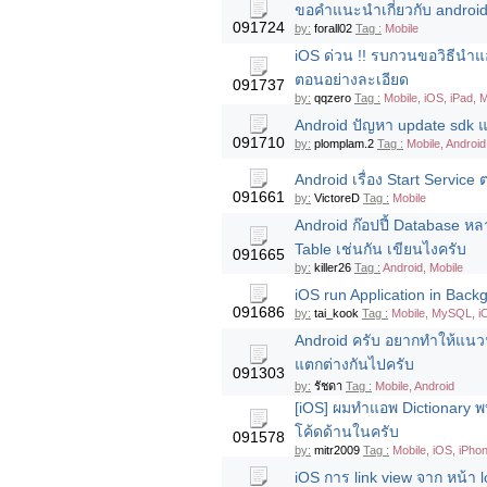
ขอคำแนะนำเกี่ยวกับ androi
091724
by:
forall02
Tag :
Mobile
iOS ด่วน !! รบกวนขอวิธีนำแ
ตอนอย่างละเอียด
091737
by:
qqzero
Tag :
Mobile, iOS, iPad, 
Android ปัญหา update sdk แล้
091710
by:
plomplam.2
Tag :
Mobile, Android
Android เรื่อง Start Service
091661
by:
VictoreD
Tag :
Mobile
Android ก๊อปปี้ Database หล
Table เช่นกัน เขียนไงครับ
091665
by:
killer26
Tag :
Android, Mobile
iOS run Application in Back
091686
by:
tai_kook
Tag :
Mobile, MySQL, i
Android ครับ อยากทำให้แนวน
แตกต่างกันไปครับ
091303
by:
รัชดา
Tag :
Mobile, Android
[iOS] ผมทำแอพ Dictionary พบ
โค้ดด้านในครับ
091578
by:
mitr2009
Tag :
Mobile, iOS, iPho
iOS การ link view จาก หน้า lo