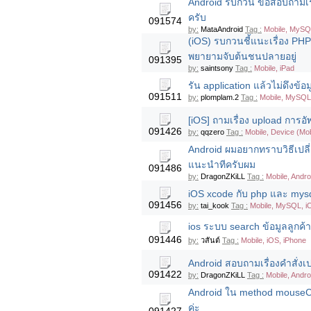
Android รบกวน ขอสอบถามเร
ครับ
091574
by:
MataAndroid
Tag :
Mobile, MySQ
(iOS) รบกวนชี้แนะเรื่อง PH
พยายามจับต้นชนปลายอยู่
091395
by:
saintsony
Tag :
Mobile, iPad
รัน application แล้วไม่ดึงข้อ
091511
by:
plomplam.2
Tag :
Mobile, MySQL,
[iOS] ถามเรื่อง upload การอ
091426
by:
qqzero
Tag :
Mobile, Device (Mob
Android ผมอยากทราบวิธีเปลี่ยน
แนะนำทีครับผม
091486
by:
DragonZKiLL
Tag :
Mobile, Andro
iOS xcode กับ php และ mysql
091456
by:
tai_kook
Tag :
Mobile, MySQL, i
ios ระบบ search ข้อมูลลูกค้า
091446
by:
วสันต์
Tag :
Mobile, iOS, iPhone
Android สอบถามเรื่องคำสั่งเ
091422
by:
DragonZKiLL
Tag :
Mobile, Andro
Android ใน method mouseCli
ค่ะ