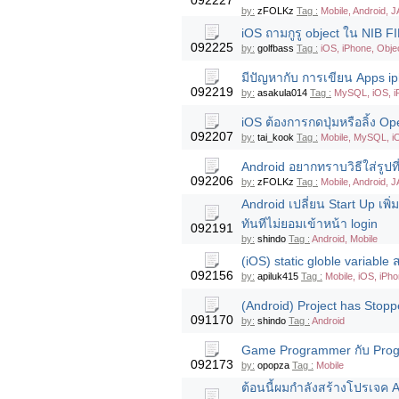
092227
by:
zFOLKz
Tag :
Mobile, Android, 
iOS ถามกูรู object ใน NIB FI
092225
by:
golfbass
Tag :
iOS, iPhone, Obje
มีปัญหากับ การเขียน Apps ip
092219
by:
asakula014
Tag :
MySQL, iOS, i
iOS ต้องการกดปุ่มหรือลิ้ง 
092207
by:
tai_kook
Tag :
Mobile, MySQL, i
Android อยากทราบวิธีใส่รูปท
092206
by:
zFOLKz
Tag :
Mobile, Android, 
Android เปลี่ยน Start Up เพิ
ทันทีไม่ยอมเข้าหน้า login
092191
by:
shindo
Tag :
Android, Mobile
(iOS) static globle variabl
092156
by:
apiluk415
Tag :
Mobile, iOS, iPh
(Android) Project has Stoppe
091170
by:
shindo
Tag :
Android
Game Programmer กับ Pro
092173
by:
opopza
Tag :
Mobile
ต้อนนี้ผมกำลังสร้างโปรเจค 