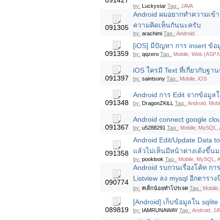
091427
by:
Luckystar
Tag :
JAVA
Android ผมอยากทำความเข้าใจ
ความคิดเห็นกันนะครับ
091305
by:
arachimi
Tag :
Android
[iOS] มีปัญหา การ insert ข้
091359
by:
qqzero
Tag :
Mobile, Web (ASP.N
iOS ใครมี Text ที่เกี่ยวกับ
091397
by:
saintsony
Tag :
Mobile, iOS
Android การ Edit จากข้อมูล
091348
by:
DragonZKiLL
Tag :
Android, Mobi
Android connect google cl
091367
by:
u5288291
Tag :
Mobile, MySQL, 
Android Edit/Update Data to
แล้วไม่เห็นมีหน้าต่างเด้งขึ้
091358
by:
pooklook
Tag :
Mobile, MySQL, A
Android รบกวนเรื่องโค้ท กา
Listview ลง mysql อีกตารางน
090774
by:
#เด็กน้อยทำโปรเจค
Tag :
Mobile
[Android] เก็บข้อมูลใน sqlit
089819
by:
IAMRUNAWAY
Tag :
Android, JA