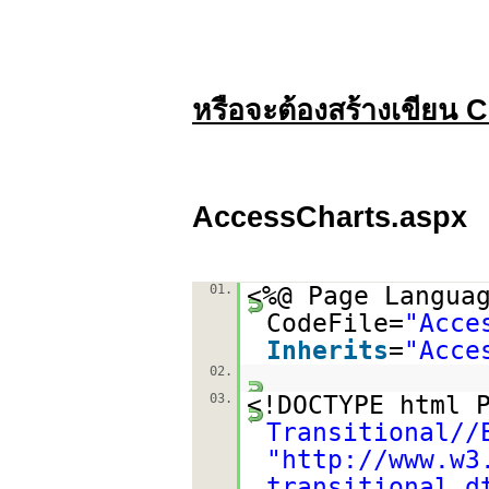
หรือจะต้องสร้างเขียน
AccessCharts.aspx
01.
<%@ Page Langua
CodeFile=
"Acce
Inherits
=
"Acce
02.
03.
<!DOCTYPE html 
Transitional//
"
http://www.w3
transitional.d