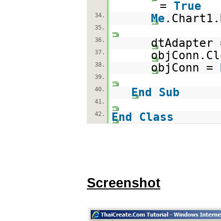
=
True
34.
Me
.Chart1.
35.
36.
dtAdapter
37.
objConn.Cl
38.
objConn =
39.
40.
End
Sub
41.
42.
End
Class
Screenshot