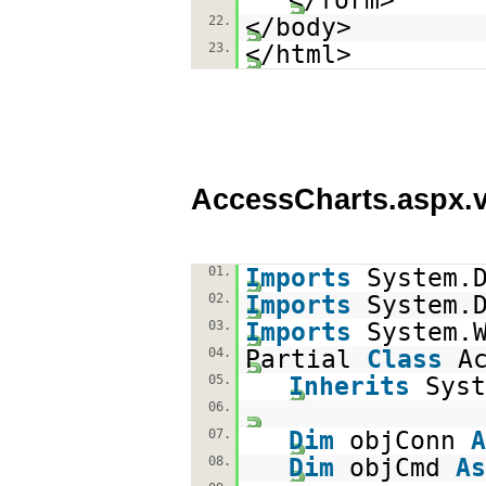
</form>
22.
</body>
23.
</html>
AccessCharts.aspx.
01.
Imports
System.
02.
Imports
System.
03.
Imports
System.
04.
Partial
Class
A
05.
Inherits
Syst
06.
07.
Dim
objConn
A
08.
Dim
objCmd
As