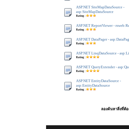
ASP.NET SiteMapDataSource -
asp:SiteMapDataSource
Rating :
ASP.NET ReportViewer - rsweb:R
Rating :
ASP.NET DataPager - asp:DataPag
Rating :
ASP.NET LinqDataSource - asp:L
Rating :
ASP.NET QueryExtender - asp:Qu
Rating :
ASP.NET EntityDataSource -
asp:EntityDataSource
Rating :
ลองค้นหาสิ่งที่ต้