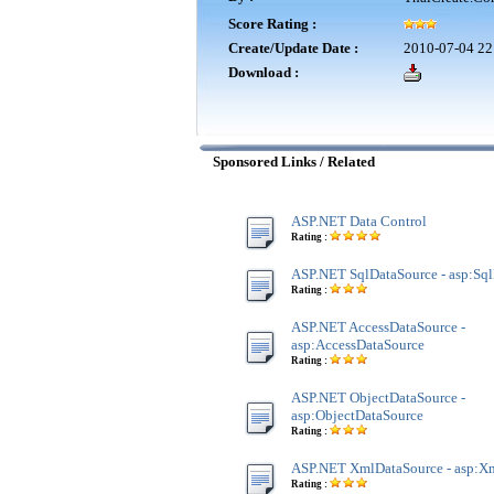
Score Rating :
Create/Update Date :
2010-07-04 22
Download :
Sponsored Links / Related
ASP.NET Data Control
Rating :
ASP.NET SqlDataSource - asp:Sq
Rating :
ASP.NET AccessDataSource -
asp:AccessDataSource
Rating :
ASP.NET ObjectDataSource -
asp:ObjectDataSource
Rating :
ASP.NET XmlDataSource - asp:X
Rating :