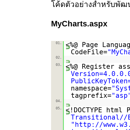
โค้ดตัวอย่างสำหรับพ
MyCharts.aspx
01.
<%@ Page Langua
CodeFile=
"MyCh
02.
03.
<%@ Register as
Version=4.0.0.
PublicKeyToken
namespace=
"Sys
tagprefix=
"asp
04.
05.
<!DOCTYPE html 
Transitional//
"
http://www.w3