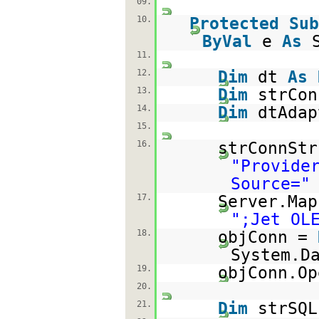
09.
10.
Protected
Sub
ByVal
e
As
11.
12.
Dim
dt
As
13.
Dim
strCo
14.
Dim
dtAda
15.
16.
strConnStr
"Provide
Source="
17.
Server.Map
";Jet OL
18.
objConn =
System.D
19.
objConn.Op
20.
21.
Dim
strSQ