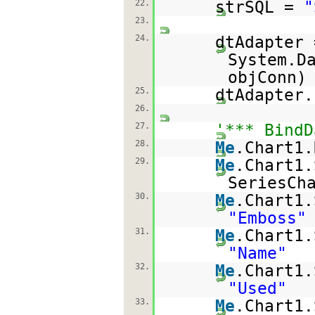
22.
strSQL =
"
23.
24.
dtAdapter
System.D
objConn)
25.
dtAdapter.
26.
27.
'*** BindD
28.
Me
.Chart1.
29.
Me
.Chart1.
SeriesCh
30.
Me
.Chart1.
"Emboss"
31.
Me
.Chart1.
"Name"
32.
Me
.Chart1.
"Used"
33.
Me
.Chart1.