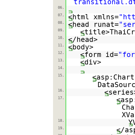
transitional.d
06.
07.
<html xmlns=
"
ht
08.
<head runat=
"se
09.
<title>ThaiCr
10.
</head>
11.
<body>
12.
<form id=
"for
13.
<div>
14.
15.
<asp:Chart
DataSour
16.
<series
17.
<asp
Cha
XVa
18.
Y
19.
</as