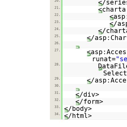
20.
</serie
21.
<charta
22.
<asp
23.
</as
24.
</chart
25.
</asp:Char
26.
27.
<asp:Acces
runat=
"s
28.
DataFil
Select
29.
</asp:Acce
30.
31.
</div>
32.
</form>
33.
</body>
34.
</html>