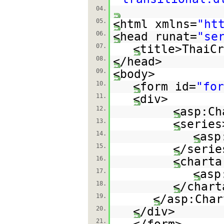
04.
05.
<html xmlns=
"
ht
06.
<head runat=
"se
07.
<title>ThaiCr
08.
</head>
09.
<body>
10.
<form id=
"for
11.
<div>
12.
<asp:Ch
13.
<series
14.
<asp
15.
</serie
16.
<charta
17.
<asp
18.
</chart
19.
</asp:Char
20.
</div>
21.