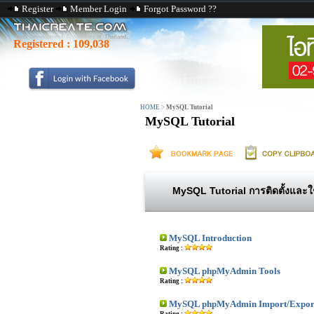
Register
Member Login
Forgot Password ??
Registered :
109,038
HOME
>
MySQL Tutorial
MySQL Tutorial
MySQL Tutorial การติดตั้งและ
MySQL Introduction
Rating :
MySQL phpMyAdmin Tools
Rating :
MySQL phpMyAdmin Import/Export