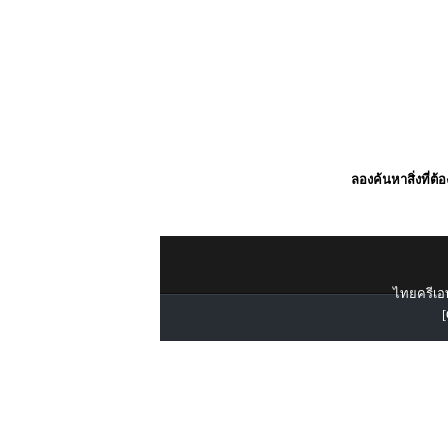
ลองค้นหาสิ่งที่ต้
ไทยครีเอท
[