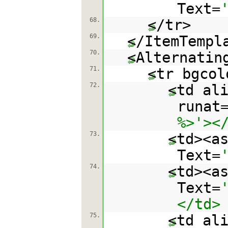
Text=
68.
</t
69.
</ItemTempl
70.
<Alternatin
71.
<tr bgcol
72.
<td al
runat
%>'><
73.
<td><a
Text=
74.
<td><a
Text=
</td>
75.
<td al