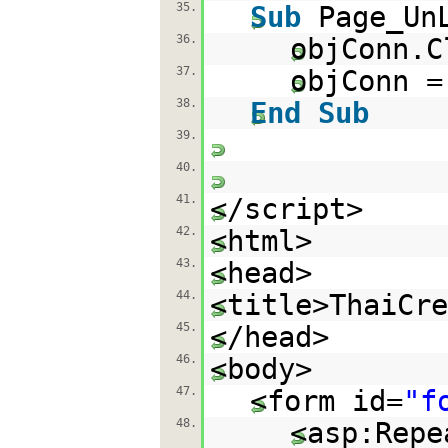
35.
Sub
Page_Un
36.
objConn.C
37.
objConn 
38.
End
Sub
39.
40.
41.
</script>
42.
<html>
43.
<head>
44.
<title>ThaiCre
45.
</head>
46.
<body>
47.
<form id=
"f
48.
<asp:Repe