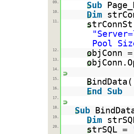
09.
Sub
Page_
10.
Dim
strC
11.
strConnSt
"Server=
Pool Siz
12.
objConn 
13.
objConn.O
14.
15.
BindData(
16.
End
Sub
17.
18.
Sub
BindDat
19.
Dim
strS
20.
strSQL =