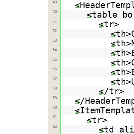
49.
<HeaderTemp
50.
<table bo
51.
<tr>
52.
<th>
53.
<th>
54.
<th>
55.
<th>
56.
<th>
57.
<th>
58.
</tr>
59.
</HeaderTem
60.
<ItemTempla
61.
<tr>
62.
<td al