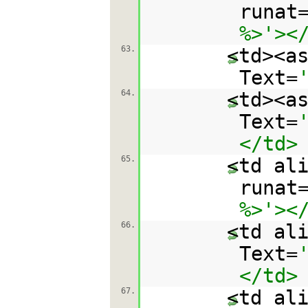
runat
%>'><
63.
<td><a
Text=
64.
<td><a
Text=
</td>
65.
<td al
runat
%>'><
66.
<td al
Text=
</td>
67.
<td al