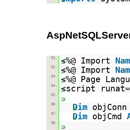
AspNetSQLServer
01.
<%@ Import
Nam
02.
<%@ Import
Nam
03.
<%@ Page Langu
04.
<script runat=
05.
06.
Dim
objCon
07.
Dim
objCmd
08.