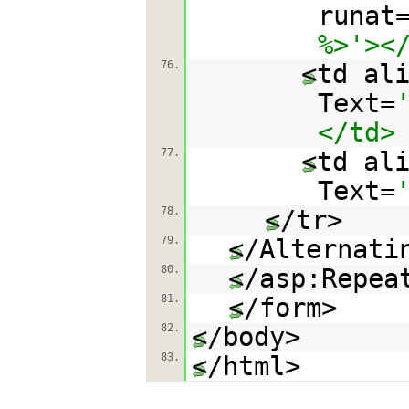
runat
%>'><
76.
<td al
Text=
</td>
77.
<td al
Text=
78.
</t
79.
</Alternati
80.
</asp:Repea
81.
</form>
82.
</body>
83.
</html>