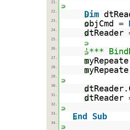
21.
22.
Dim
dtRe
23.
objCmd =
24.
dtReader 
25.
26.
'*** Bind
27.
myRepeate
28.
myRepeate
29.
30.
dtReader.
31.
dtReader
32.
33.
End
Sub
34.