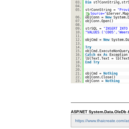
03.
Dim
strConnString,st
04.
05.
strConnString =
"Prov
Source="
&Server.Map
06.
objConn =
New
System.
07.
objConn.Open()
08.
09.
strSQL =
"INSERT INTO
10.
"VALUES ('C005','Weer
11.
12.
objCmd =
New
System.D
13.
14.
Try
15.
objCmd.ExecuteNonQuer
16.
Catch
ex
As
Exception
17.
lblText.Text = lblTex
18.
End
Try
19.
20.
21.
objCmd =
Nothing
22.
objConn.Close()
23.
objConn =
Nothing
ASP.NET System.Data.OleDb 
https://www.thaicreate.com/a