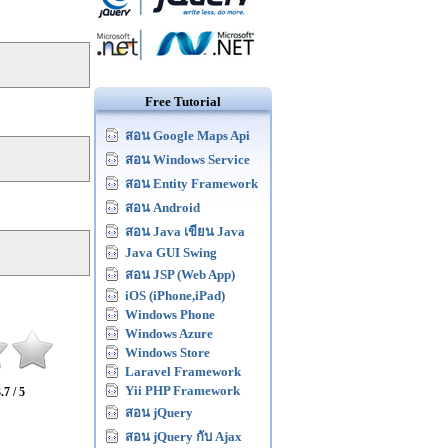
Free Tutorial
สอน Google Maps Api
สอน Windows Service
สอน Entity Framework
สอน Android
สอน Java เขียน Java
Java GUI Swing
สอน JSP (Web App)
iOS (iPhone,iPad)
Windows Phone
Windows Azure
Windows Store
Laravel Framework
Yii PHP Framework
.7 / 5
สอน jQuery
สอน jQuery กับ Ajax