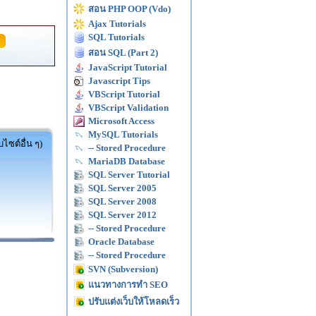
สอน PHP OOP (Vdo)
Ajax Tutorials
SQL Tutorials
สอน SQL (Part 2)
JavaScript Tutorial
Javascript Tips
VBScript Tutorial
VBScript Validation
Microsoft Access
MySQL Tutorials
ไซต์อื่น ๆ)
-- Stored Procedure
MariaDB Database
SQL Server Tutorial
SQL Server 2005
SQL Server 2008
SQL Server 2012
-- Stored Procedure
Oracle Database
-- Stored Procedure
SVN (Subversion)
แนวทางการทำ SEO
ปรับแต่งเว็บให้โหลดเร็ว