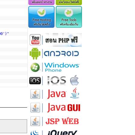
00')"