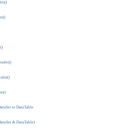
er()
r()
()
ader()
alar()
on()
ataSet to DataTable
DataSet & DataTable)