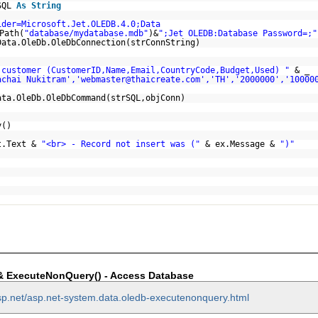
rSQL
As
String
ider=Microsoft.Jet.OLEDB.4.0;Data
Path(
"database/mydatabase.mdb"
)&
";Jet OLEDB:Database Password=;"
Data.OleDb.OleDbConnection(strConnString)
 customer (CustomerID,Name,Email,CountryCode,Budget,Used) "
& _
achai Nukitram','webmaster@thaicreate.com','TH','2000000','10000
ata.OleDb.OleDbCommand(strSQL,objConn)
y()
t.Text &
"<br> - Record not insert was ("
& ex.Message &
")"
& ExecuteNonQuery() - Access Database
sp.net/asp.net-system.data.oledb-executenonquery.html