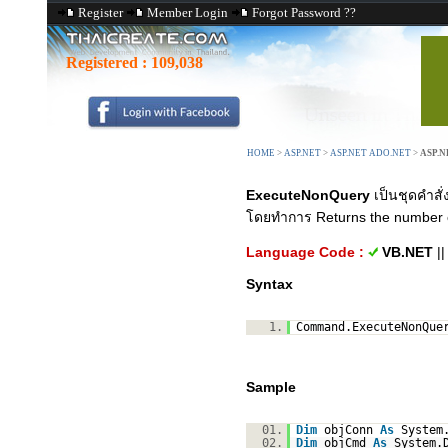
Register
Member Login
Forgot Password ??
Registered :
109,038
HOME
>
ASP.NET
>
ASP.NET ADO.NET
>
ASP.NE
ExecuteNonQuery
เป็นชุดคำสั่
โดยทำการ Returns the number of 
Language Code :
VB.NET
|
Syntax
1.
Command.ExecuteNonQue
Sample
01.
Dim
objConn
As
System
02.
Dim
objCmd
As
System.