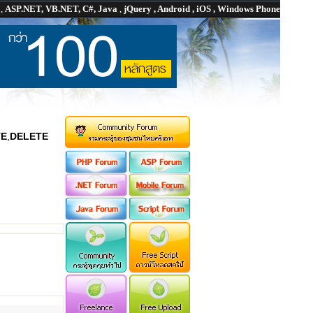
P
,
ASP.NET, VB.NET, C#, Java
,
jQuery , Android , iOS , Windows Phone
TE
,
DELETE