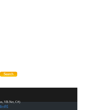
on, VB.Net, C#)
ิกที่นี่