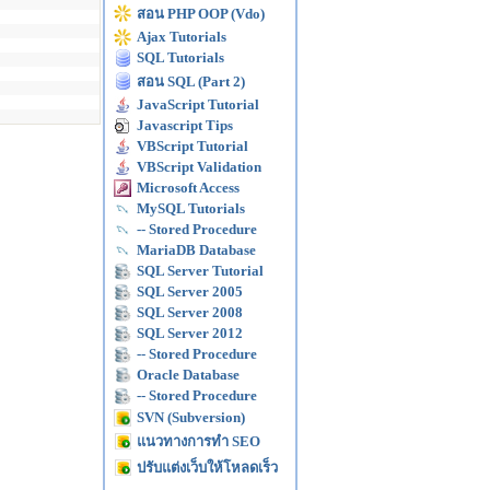
สอน PHP OOP (Vdo)
Ajax Tutorials
SQL Tutorials
สอน SQL (Part 2)
JavaScript Tutorial
Javascript Tips
VBScript Tutorial
VBScript Validation
Microsoft Access
MySQL Tutorials
-- Stored Procedure
MariaDB Database
SQL Server Tutorial
SQL Server 2005
SQL Server 2008
SQL Server 2012
-- Stored Procedure
Oracle Database
-- Stored Procedure
SVN (Subversion)
แนวทางการทำ SEO
ปรับแต่งเว็บให้โหลดเร็ว