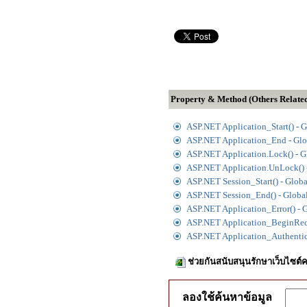
Property & Method (Others Relate
ASP.NET Application_Start() - G
ASP.NET Application_End - Glo
ASP.NET Application.Lock() - G
ASP.NET Application.UnLock() -
ASP.NET Session_Start() - Globa
ASP.NET Session_End() - Global
ASP.NET Application_Error() - 
ASP.NET Application_BeginRequ
ASP.NET Application_Authentica
ช่วยกันสนับสนุนรักษาเว็บไซต์ค
ลองใช้ค้นหาข้อมูล