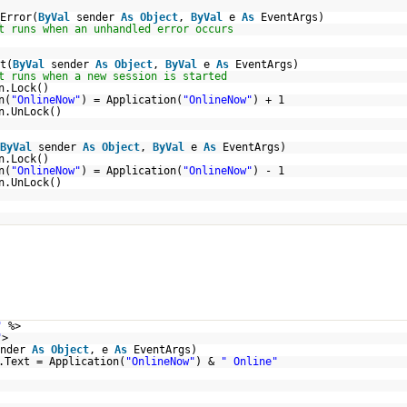
Error(
ByVal
sender
As
Object
,
ByVal
e
As
EventArgs)
t runs when an unhandled error occurs
t(
ByVal
sender
As
Object
,
ByVal
e
As
EventArgs)
t runs when a new session is started
n.Lock()
n(
"OnlineNow"
) = Application(
"OnlineNow"
) + 1
n.UnLock()
ByVal
sender
As
Object
,
ByVal
e
As
EventArgs)
n.Lock()
n(
"OnlineNow"
) = Application(
"OnlineNow"
) - 1
n.UnLock()
"
%>
"
>
ender
As
Object
, e
As
EventArgs)
.Text = Application(
"OnlineNow"
) &
" Online"