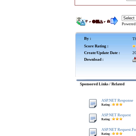
Powered
By :
Th
Score Rating :
Create/Update Date :
20
Download :
Sponsored Links / Related
ASP.NET Response
Rating :
ASP.NET Request
Rating :
ASP.NET Request.F
Rating :