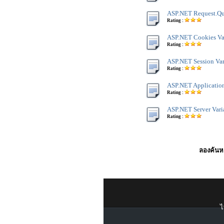
ASP.NET Request.Qu
Rating :
ASP.NET Cookies Va
Rating :
ASP.NET Session Var
Rating :
ASP.NET Application
Rating :
ASP.NET Server Vari
Rating :
ลองค้นหา
ไ