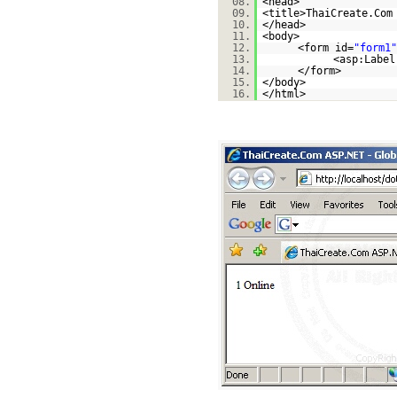
08.
<head>
09.
<title>ThaiCreate.Com
10.
</head>
11.
<body>
12.
<form id=
"form1"
13.
<asp:Label
14.
</form>
15.
</body>
16.
</html>