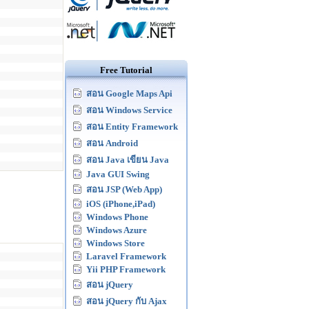
Free Tutorial
สอน Google Maps Api
สอน Windows Service
สอน Entity Framework
สอน Android
สอน Java เขียน Java
Java GUI Swing
สอน JSP (Web App)
iOS (iPhone,iPad)
Windows Phone
Windows Azure
Windows Store
Laravel Framework
Yii PHP Framework
สอน jQuery
สอน jQuery กับ Ajax