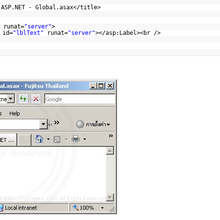
 ASP.NET - Global.asax</title>
runat=
"server"
>
 id=
"lblText"
runat=
"server"
></asp:Label><br />