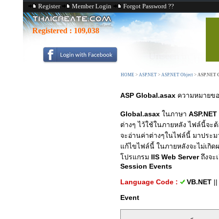
Register
Member Login
Forgot Password ??
Registered :
109,038
HOME
>
ASP.NET
>
ASP.NET Object
>
ASP.NET G
ASP Global.asax
ความหมายของ
Global.asax
ในภาษา
ASP.NET
ต่างๆ ไว้ใช้ในภายหลัง ไฟล์นี้จะต้อง
จะอ่านค่าต่างๆในไฟล์นี้ มาประม
แก้ไขไฟล์นี้ ในภายหลังจะไม่เกิ
โปรแกรม
IIS Web Server
ถึงจะเ
Session Events
Language Code :
VB.NET
|
Event