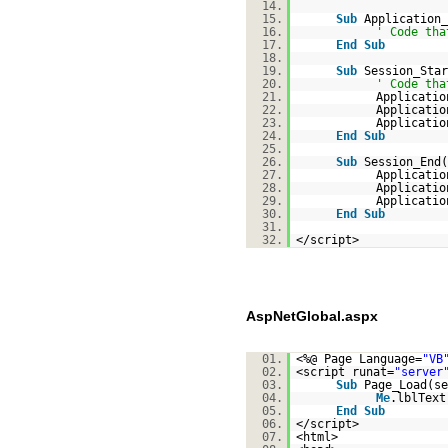
14.
15.
Sub
Application_
16.
' Code tha
17.
End
Sub
18.
19.
Sub
Session_Star
20.
' Code tha
21.
Applicatio
22.
Applicatio
23.
Applicatio
24.
End
Sub
25.
26.
Sub
Session_End(
27.
Applicatio
28.
Applicatio
29.
Applicatio
30.
End
Sub
31.
32.
</script>
AspNetGlobal.aspx
01.
<%@ Page Language=
"VB
02.
<script runat=
"server
03.
Sub
Page_Load(s
04.
Me
.lblText
05.
End
Sub
06.
</script>
07.
<html>