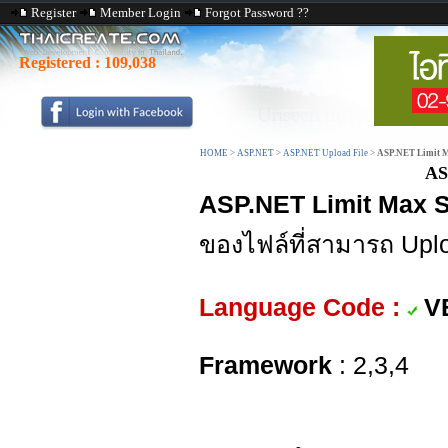
Register
Member Login
Forgot Password ??
Registered :
109,038
HOME
>
ASP.NET
>
ASP.NET Upload File
>
ASP.NET Limit Ma
AS
ASP.NET Limit Max Si
ของไฟล์ที่สามารถ Upl
Language Code :
V
Framework
: 2,3,4