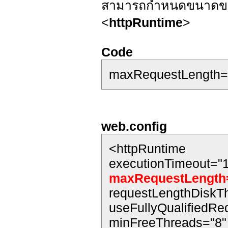
สามารถกำหนดขนาดของไฟ
<
httpRuntime
>
Code
maxRequestLength=
web.config
<httpRuntime
executionTimeout="
maxRequestLength
requestLengthDiskT
useFullyQualifiedRed
minFreeThreads="8"