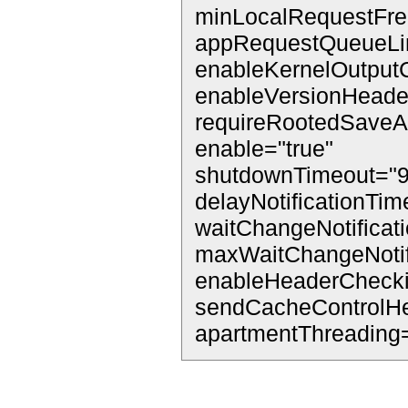
minLocalRequestFre
appRequestQueueLi
enableKernelOutput
enableVersionHeader
requireRootedSaveA
enable="true"
shutdownTimeout="9
delayNotificationTim
waitChangeNotificat
maxWaitChangeNotif
enableHeaderChecki
sendCacheControlHe
apartmentThreading=