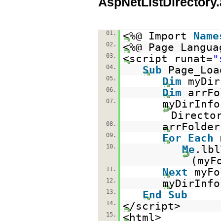
AspNetListDirectory
01.
<%@ Import
Name
02.
<%@ Page Langua
03.
<script runat=
"
04.
Sub
Page_Lo
05.
Dim
myDi
06.
Dim
arrF
07.
myDirInf
Directo
08.
arrFolder
09.
For
Each
10.
Me
.lb
(myF
11.
Next
myFo
12.
myDirInf
13.
End
Sub
14.
</script>
15.
<html>