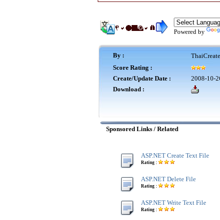
Powered by
By :
ThaiCreat
Score Rating :
Create/Update Date :
2008-10-2
Download :
Sponsored Links / Related
ASP.NET Create Text File
Rating :
ASP.NET Delete File
Rating :
ASP.NET Write Text File
Rating :