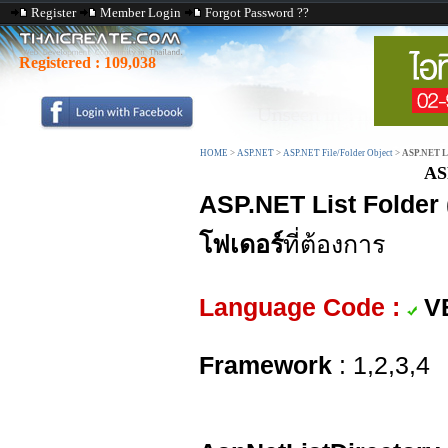
Register
Member Login
Forgot Password ??
Registered :
109,038
HOME
>
ASP.NET
>
ASP.NET File/Folder Object
>
ASP.NET Lis
ASP
ASP.NET List Folder (
โฟเดอร์
ที่ต้องการ
Language Code :
V
Framework
: 1,2,3,4