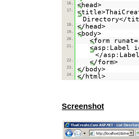
16.
<head>
17.
<title>ThaiCrea
Directory</ti
18.
</head>
19.
<body>
20.
<form runat=
21.
<asp:Label i
</asp:Labe
22.
</form>
23.
</body>
24.
</html>
Screenshot