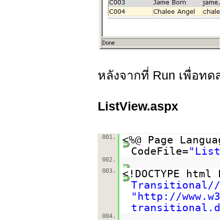
หลังจากที่ Run เพื่อท
ListView.aspx
001.
<%@ Page Langua
CodeFile=
"Lis
002.
003.
<!DOCTYPE html
Transitional/
"
http://www.w
transitional.
004.