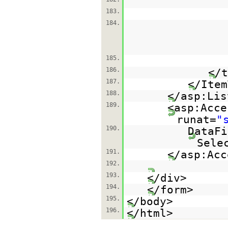
183.
184.
185.
186.
</t
187.
</Item
188.
</asp:Lis
189.
<asp:Acce
runat=
"
190.
DataFi
Sele
191.
</asp:Acc
192.
193.
</div>
194.
</form>
195.
</body>
196.
</html>