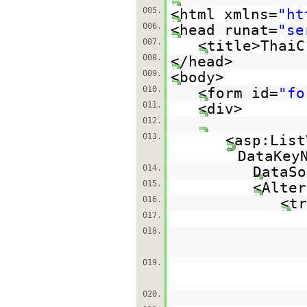
005.
<html xmlns=
"
ht
006.
<head runat=
"se
007.
<title>ThaiC
008.
</head>
009.
<body>
010.
<form id=
"fo
011.
<div>
012.
013.
<asp:List
DataKey
014.
DataSo
015.
<Alter
016.
<tr
017.
018.
019.
020.