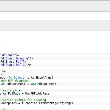
x
"PdfSharp"
%>
"PdfSharp.Drawing"
%>
"PdfSharp.Pdf"
%>
"PdfSharp.Pdf.IO"
%>
"
%>
"
>
ender
As
Object
, e
As
EventArgs)
 new PDF document
F
As
PdfDocument =
New
PdfDocument
n empty page
ge
As
PdfPage = DocPDF.AddPage
Graphics object for drawing
XGraphics = XGraphics.FromPdfPage(objPage)
 font