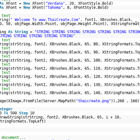
As
XFont =
New
XFont(
"Verdana"
, 20, XFontStyle.Bold)
As
XFont =
New
XFont(
"Tahoma"
, 8, XFontStyle.Bold)
 text
ring(
" Welcome To www.ThaiCreate.Com"
, font1, XBrushes.Black, _
0, 50, objPage.Width.Point, objPage.Height.Point), XStringFormat
ring
As
String
=
"STRING STRING STRING STRING STRING STRING STRIN
STRING STRING STRING STRING STRING"
 text
ring(strString, font2, XBrushes.Black, 65, 80, XStringFormats.To
 text
ring(strString, font2, XBrushes.Black, 65, 90, XStringFormats.To
 text
ring(strString, font2, XBrushes.Black, 65, 100, XStringFormats.T
 text
ring(strString, font2, XBrushes.Black, 65, 110, XStringFormats.T
 text
ring(strString, font2, XBrushes.Black, 65, 120, XStringFormats.T
 text
ring(strString, font2, XBrushes.Black, 65, 130, XStringFormats.T
 text
ring(strString, font2, XBrushes.Black, 65, 140, XStringFormats.T
age(XImage.FromFile(Server.MapPath(
"thaicreate.png"
)),260 , 160)
nteger
50
To
500
Step
10
DrawString(strString, font2, XBrushes.Black, 65, i + 10,
tringFormats.TopLeft)
 document...