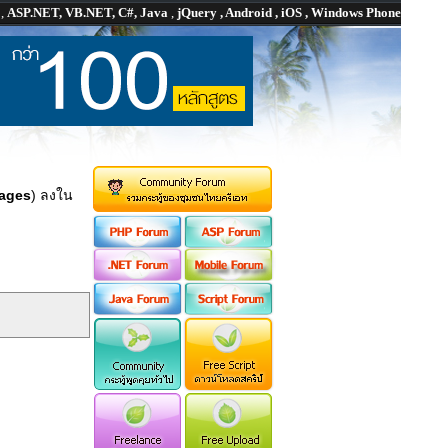
P
,
ASP.NET, VB.NET, C#, Java
,
jQuery , Android , iOS , Windows Phone
mages
) ลงใน