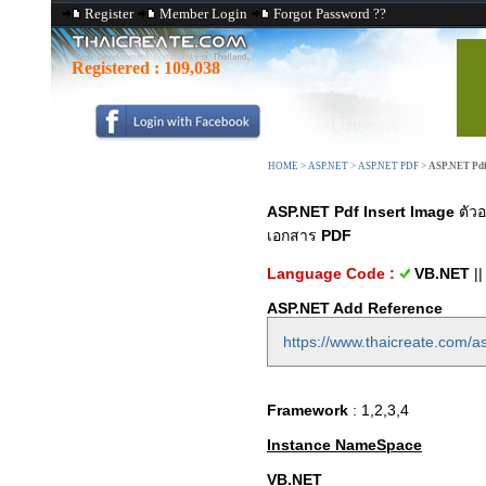
Register
Member Login
Forgot Password ??
Registered :
109,038
HOME
>
ASP.NET
>
ASP.NET PDF
>
ASP.NET Pdf
ASP.NET Pdf Insert Image
ตัวอ
เอกสาร
PDF
Language Code :
VB.NET
|
ASP.NET Add Reference
https://www.thaicreate.com/a
Framework
: 1,2,3,4
Instance NameSpace
VB.NET