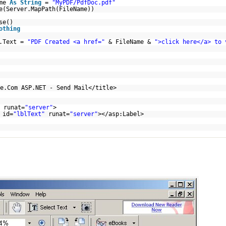
ame
As
String
=
"MyPDF/PdfDoc.pdf"
e(Server.MapPath(FileName))
se()
othing
t.Text =
"PDF Created <a href="
& FileName &
">click here</a> to 
e.Com ASP.NET - Send Mail</title>
runat=
"server"
>
 id=
"lblText"
runat=
"server"
></asp:Label>