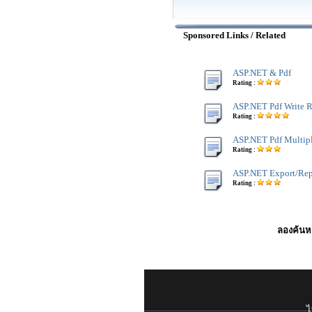
Sponsored Links / Related
ASP.NET & Pdf
Rating :
ASP.NET Pdf Write 
Rating :
ASP.NET Pdf Multip
Rating :
ASP.NET Export/Repo
Rating :
ลองค้นหา
ไ