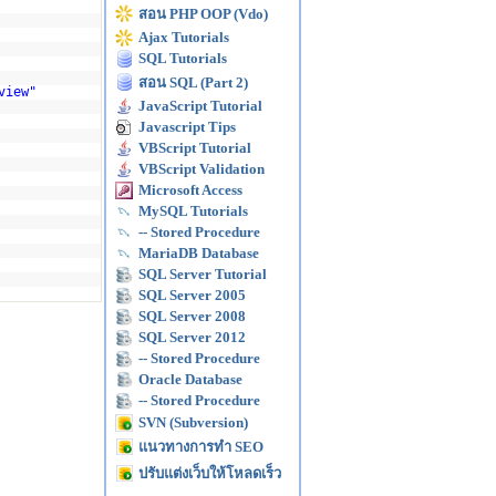
สอน PHP OOP (Vdo)
Ajax Tutorials
SQL Tutorials
สอน SQL (Part 2)
view"
JavaScript Tutorial
Javascript Tips
VBScript Tutorial
VBScript Validation
Microsoft Access
MySQL Tutorials
-- Stored Procedure
MariaDB Database
SQL Server Tutorial
SQL Server 2005
SQL Server 2008
SQL Server 2012
-- Stored Procedure
Oracle Database
-- Stored Procedure
SVN (Subversion)
แนวทางการทำ SEO
ปรับแต่งเว็บให้โหลดเร็ว