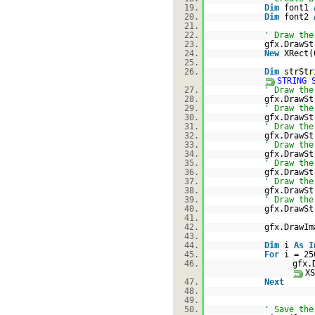
19.
Dim
font1
20.
Dim
font2
21.
22.
' Draw the
23.
gfx.DrawSt
24.
New
XRect(
25.
26.
Dim
strSt
STRING 
27.
' Draw the
28.
gfx.DrawSt
29.
' Draw the
30.
gfx.DrawSt
31.
' Draw the
32.
gfx.DrawSt
33.
' Draw the
34.
gfx.DrawSt
35.
' Draw the
36.
gfx.DrawSt
37.
' Draw the
38.
gfx.DrawSt
39.
' Draw the
40.
gfx.DrawSt
41.
42.
gfx.DrawIm
43.
44.
Dim
i
As
I
45.
For
i = 2
46.
gfx.
XS
47.
Next
48.
49.
50.
' Save the