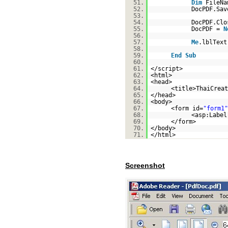
51.
Dim
FileN
52.
DocPDF.Sav
53.
54.
DocPDF.Clo
55.
DocPDF =
N
56.
57.
Me
.lblTex
58.
59.
End
Sub
60.
61.
</script>
62.
<html>
63.
<head>
64.
<title>ThaiCreat
65.
</head>
66.
<body>
67.
<form id=
"form1"
68.
<asp:Label
69.
</form>
70.
</body>
71.
</html>
Screenshot