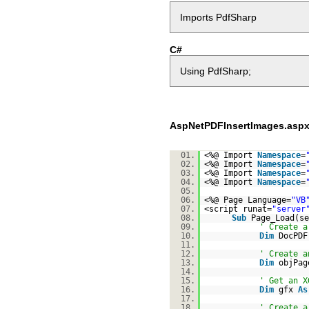
Imports PdfSharp
C#
Using PdfSharp;
AspNetPDFInsertImages.asp
01.
<%@ Import
Namespace
=
02.
<%@ Import
Namespace
=
03.
<%@ Import
Namespace
=
04.
<%@ Import
Namespace
=
05.
06.
<%@ Page Language=
"VB
07.
<script runat=
"server
08.
Sub
Page_Load(s
09.
' Create a
10.
Dim
DocPD
11.
12.
' Create a
13.
Dim
objPa
14.
15.
' Get an X
16.
Dim
gfx
As
17.
18.
' Create a