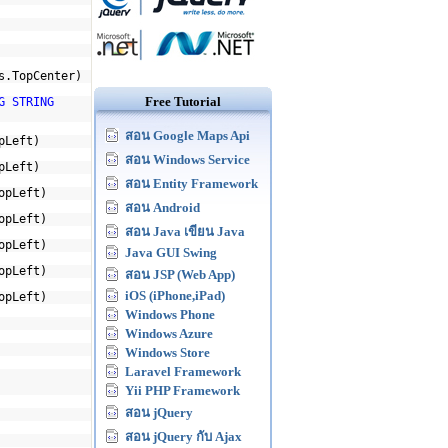
s.TopCenter)
Free Tutorial
G STRING
สอน Google Maps Api
pLeft)
สอน Windows Service
pLeft)
สอน Entity Framework
opLeft)
สอน Android
opLeft)
สอน Java เขียน Java
opLeft)
Java GUI Swing
opLeft)
สอน JSP (Web App)
iOS (iPhone,iPad)
opLeft)
Windows Phone
Windows Azure
Windows Store
Laravel Framework
Yii PHP Framework
สอน jQuery
สอน jQuery กับ Ajax