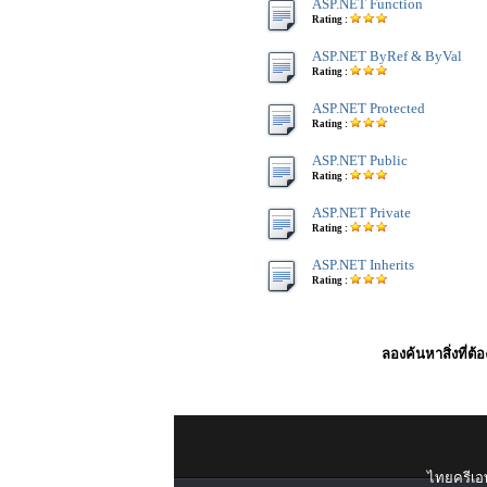
ASP.NET Function
Rating :
ASP.NET ByRef & ByVal
Rating :
ASP.NET Protected
Rating :
ASP.NET Public
Rating :
ASP.NET Private
Rating :
ASP.NET Inherits
Rating :
ลองค้นหาสิ่งที่ต้
ไทยครีเอท