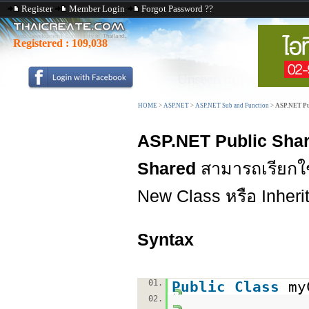
Register
Member Login
Forgot Password ??
Registered :
109,038
HOME
>
ASP.NET
>
ASP.NET Sub and Function
>
ASP.NET Pu
ASP.NET Public Sha
Shared
สามารถเรียกใช
New Class หรือ Inheri
Syntax
01.
Public
Class
my
02.