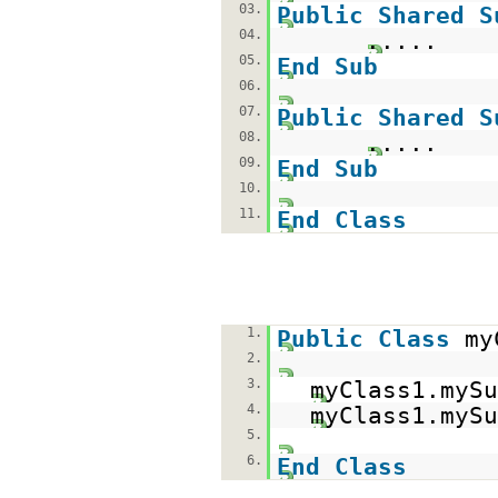
03.
Public
Shared
S
04.
.....
05.
End
Sub
06.
07.
Public
Shared
S
08.
.....
09.
End
Sub
10.
11.
End
Class
1.
Public
Class
my
2.
3.
myClass1.mySu
4.
myClass1.mySu
5.
6.
End
Class