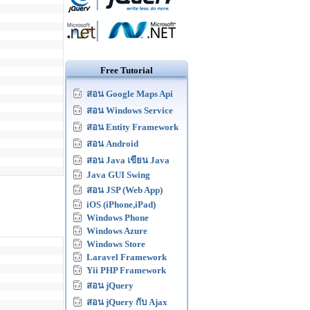
Free Tutorial
สอน Google Maps Api
สอน Windows Service
สอน Entity Framework
สอน Android
สอน Java เขียน Java
Java GUI Swing
สอน JSP (Web App)
iOS (iPhone,iPad)
Windows Phone
Windows Azure
Windows Store
Laravel Framework
Yii PHP Framework
สอน jQuery
สอน jQuery กับ Ajax