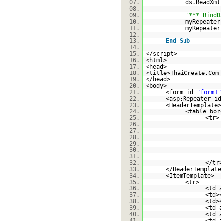
07.
ds.ReadXml
08.
09.
'*** BindD
10.
myRepeater
11.
myRepeater
12.
13.
End
Sub
14.
15.
</script>
16.
<html>
17.
<head>
18.
<title>ThaiCreate.Com
19.
</head>
20.
<body>
21.
<form id=
"form1"
22.
<asp:Repeater id
23.
<HeaderTemplate>
24.
<table bor
25.
<tr>
26.
27.
28.
29.
30.
31.
32.
</tr
33.
</HeaderTemplate
34.
<ItemTemplate>
35.
<tr>
36.
<td 
37.
<td>
38.
<td>
39.
<td 
40.
<td 
41.
<td 