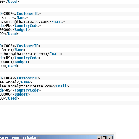
00</
Used
>
D
>C002</
CustomerID
>
 Smith</
Name
>
n.smith@thaicreate.com</
Email
>
de
>EN</
CountryCode
>
00000</
Budget
>
00</
Used
>
D
>C003</
CustomerID
>
 Born</
Name
>
e.born@thaicreate.com</
Email
>
de
>US</
CountryCode
>
00000</
Budget
>
00</
Used
>
D
>C004</
CustomerID
>
ee Angel</
Name
>
lee.angel@thaicreate.com</
Email
>
de
>US</
CountryCode
>
00000</
Budget
>
00</
Used
>