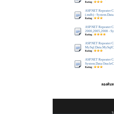
Rating :
ASP.NET Repeater Co
(.mdb) - System.Dat
Rating :
ASP.NET Repeater Co
2000,2005,2008 - Sy
Rating :
ASP.NET Repeater Co
MySql.Data.MySqlCl
Rating :
ASP.NET Repeater Con
System.Data.OracleC
Rating :
ลองค้นหา
ไ