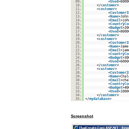
09.
<
Used
>6000
10.
</
customer
>
11.
<
customer
>
12.
<
CustomerI
13.
<
Name
>John
14.
<
Email
>joh
15.
<
CountryCo
16.
<
Budget
>20
17.
<
Used
>8000
18.
</
customer
>
19.
<
customer
>
20.
<
CustomerI
21.
<
Name
>Jame
22.
<
Email
>jam
23.
<
CountryCo
24.
<
Budget
>30
25.
<
Used
>6000
26.
</
customer
>
27.
<
customer
>
28.
<
CustomerI
29.
<
Name
>Chal
30.
<
Email
>cha
31.
<
CountryCo
32.
<
Budget
>40
33.
<
Used
>1000
34.
</
customer
>
35.
</
mydatabase
>
Screenshot