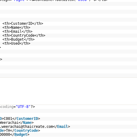
r>
<th>CustomerID</th>
<th>Name</th>
<th>Email</th>
<th>CountryCode</th>
<th>Budget</th>
<th>Used</th>
>
>
ncoding
=
"UTF-8"
?>
D
>C001</
CustomerID
>
Weerachai</
Name
>
.weerachai@thaicreate.com</
Email
>
de
>TH</
CountryCode
>
00000</
Budget
>