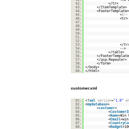
42.
</t
43.
</ItemTemplate>
44.
<FooterTemplate>
45.
<!--
46.
<tr>
47.
48.
49.
50.
51.
52.
53.
</tr
54.
-->
55.
</table>
56.
</FooterTemplate
57.
</asp:Repeater>
58.
</form>
59.
</body>
60.
</html>
customer.xml
01.
<?
xml
version
=
"1.0"
e
02.
<
mydatabase
>
03.
<
customer
>
04.
<
CustomerI
05.
<
Name
>Win 
06.
<
Email
>win
07.
<
CountryCo
08.
<
Budget
>10