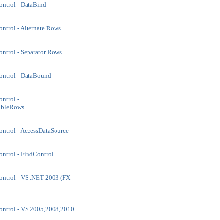
ntrol - DataBind
ntrol - Alternate Rows
ntrol - Separator Rows
ontrol - DataBound
ntrol -
TableRows
ntrol - AccessDataSource
ntrol - FindControl
ntrol - VS .NET 2003 (FX
ontrol - VS 2005,2008,2010