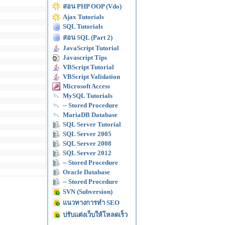
สอน PHP OOP (Vdo)
Ajax Tutorials
SQL Tutorials
สอน SQL (Part 2)
JavaScript Tutorial
Javascript Tips
VBScript Tutorial
VBScript Validation
Microsoft Access
MySQL Tutorials
-- Stored Procedure
MariaDB Database
SQL Server Tutorial
SQL Server 2005
SQL Server 2008
SQL Server 2012
-- Stored Procedure
Oracle Database
-- Stored Procedure
SVN (Subversion)
แนวทางการทำ SEO
ปรับแต่งเว็บให้โหลดเร็ว