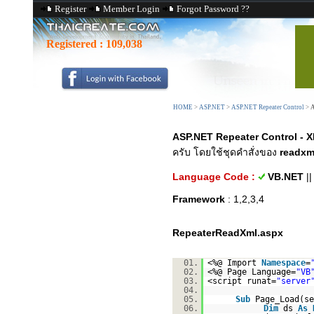
Register
Member Login
Forgot Password ??
Registered :
109,038
HOME
>
ASP.NET
>
ASP.NET Repeater Control
>
A
ASP.NET Repeater Control - 
ครับ โดยใช้ชุดคำสั่งของ
readxm
Language Code :
VB.NET
|
Framework
: 1,2,3,4
RepeaterReadXml.aspx
01.
<%@ Import
Namespace
=
02.
<%@ Page Language=
"VB
03.
<script runat=
"server
04.
05.
Sub
Page_Load(s
06.
Dim
ds
As