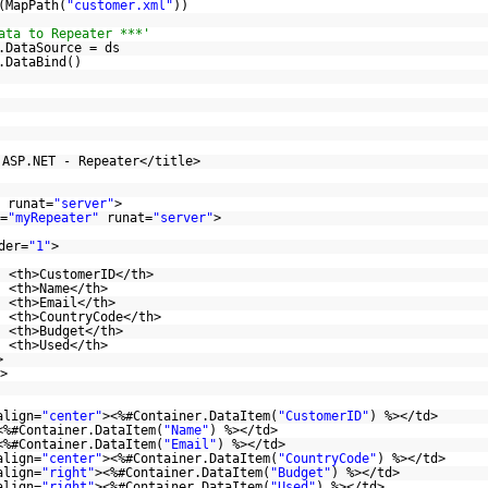
(MapPath(
"customer.xml"
))
ata to Repeater ***'
.DataSource = ds
.DataBind()
 ASP.NET - Repeater</title>
runat=
"server"
>
=
"myRepeater"
runat=
"server"
>
der=
"1"
>
<th>CustomerID</th>
<th>Name</th>
<th>Email</th>
<th>CountryCode</th>
<th>Budget</th>
<th>Used</th>
>
>
align=
"center"
><%#Container.DataItem(
"CustomerID"
) %></td>
<%#Container.DataItem(
"Name"
) %></td>
<%#Container.DataItem(
"Email"
) %></td>
align=
"center"
><%#Container.DataItem(
"CountryCode"
) %></td>
align=
"right"
><%#Container.DataItem(
"Budget"
) %></td>
align=
"right"
><%#Container.DataItem(
"Used"
) %></td>