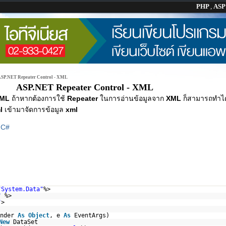
PHP
,
AS
SP.NET Repeater Control - XML
ASP.NET Repeater Control - XML
XML
ถ้าหากต้องการใช้
Repeater
ในการอ่านข้อมูลจาก
XML
ก็สามารถทำได้
l
เข้ามาจัดการข้อมูล
xml
|
C#
"System.Data"
%>
"
%>
"
>
ender
As
Object
, e
As
EventArgs)
New
DataSet