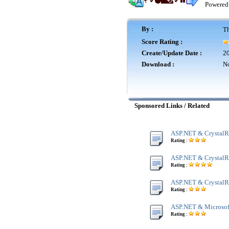
Powered
By :
Th
Score Rating :
Create/Update Date :
20
Download :
No
Sponsored Links / Related
ASP.NET & CrystalR
Rating :
ASP.NET & CrystalR
Rating :
ASP.NET & CrystalR
Rating :
ASP.NET & Microsof
Rating :