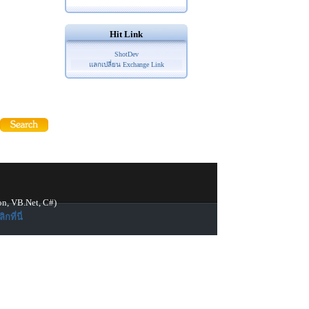
Hit Link
ShotDev
แลกเปลี่ยน Exchange Link
on, VB.Net, C#)
ิกที่นี่