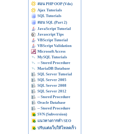
สอน PHP OOP (Vdo)
Ajax Tutorials
SQL Tutorials
สอน SQL (Part 2)
JavaScript Tutorial
Javascript Tips
VBScript Tutorial
VBScript Validation
Microsoft Access
MySQL Tutorials
-- Stored Procedure
MariaDB Database
SQL Server Tutorial
SQL Server 2005
SQL Server 2008
SQL Server 2012
-- Stored Procedure
Oracle Database
-- Stored Procedure
SVN (Subversion)
แนวทางการทำ SEO
ปรับแต่งเว็บให้โหลดเร็ว