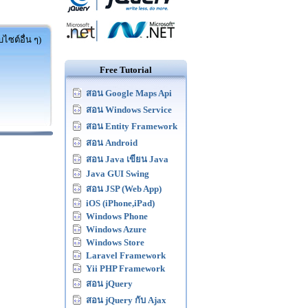
ไซต์อื่น ๆ)
Free Tutorial
สอน Google Maps Api
สอน Windows Service
สอน Entity Framework
สอน Android
สอน Java เขียน Java
Java GUI Swing
สอน JSP (Web App)
iOS (iPhone,iPad)
Windows Phone
Windows Azure
Windows Store
Laravel Framework
Yii PHP Framework
สอน jQuery
สอน jQuery กับ Ajax