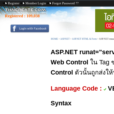
Register
Member Login
Forgot Password ??
Registered :
109,038
HOME
>
ASP.NET
>
ASP.NET HTML & Form
>
ASP.NET runa
ASP.NET runat="ser
Web Control
ใน Tag 
Control
ตัวนั้นถูกส่งใ
Language Code :
V
Syntax