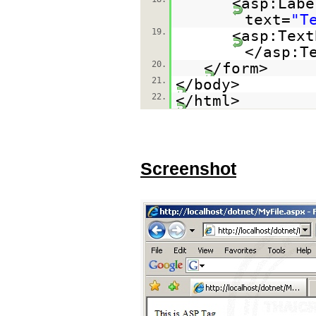
<asp:Labe
text=
"T
19.
<asp:Text
</asp:T
20.
</form>
21.
</body>
22.
</html>
Screenshot