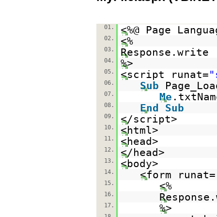
01.
<%@ Page Langua
02.
<%
03.
Response.write 
04.
%>
05.
<script runat=
"
06.
Sub
Page_Loa
07.
Me
.txtNa
08.
End
Sub
09.
</script>
10.
<html>
11.
<head>
12.
</head>
13.
<body>
14.
<form runat=
15.
<%
16.
Response.
17.
%>
18.