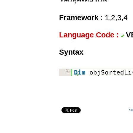
Framework
: 1,2,3,4
Language Code :
V
Syntax
1.
Dim
objSortedL
Sh