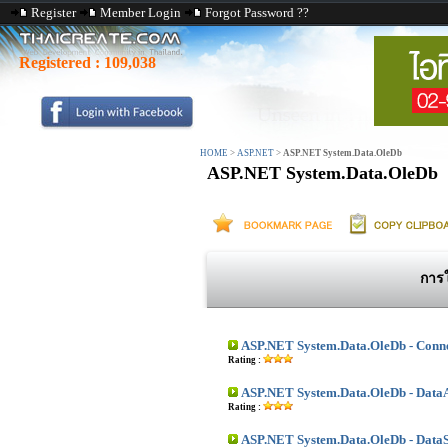
Register
Member Login
Forgot Password ??
Registered :
109,038
HOME
>
ASP.NET
>
ASP.NET System.Data.OleDb
ASP.NET System.Data.OleDb
การ
ASP.NET System.Data.OleDb - Conne
Rating :
ASP.NET System.Data.OleDb - DataA
Rating :
ASP.NET System.Data.OleDb - DataS