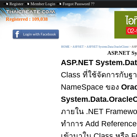
Register
Member Login
Forgot Password ??
Registered :
109,038
HOME
>
ASP.NET
>
ASP.NET System.Data.OracleClient
>
ASP.
ASP.NET Sys
ASP.NET System.Data
Class ที่ใช้จัดการกับฐ
NameSpace ของ
Orac
System.Data.OracleCl
ภายใน .NET Framework 
ทำการ Add Reference 
เข้ามาใน Class หรือ F