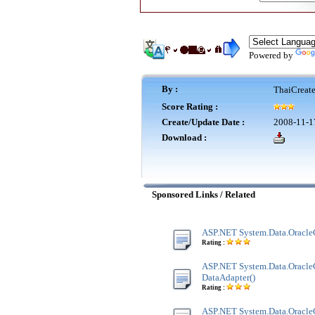
Powered by
By :
ThaiCreat
Score Rating :
Create/Update Date :
2008-11-1
Download :
Sponsored Links / Related
ASP.NET System.Data.OracleC
Rating :
ASP.NET System.Data.OracleC
DataAdapter()
Rating :
ASP.NET System.Data.OracleC