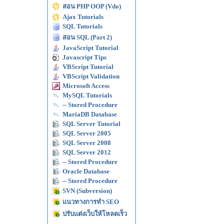
สอน PHP OOP (Vdo)
Ajax Tutorials
SQL Tutorials
สอน SQL (Part 2)
JavaScript Tutorial
Javascript Tips
VBScript Tutorial
VBScript Validation
Microsoft Access
MySQL Tutorials
-- Stored Procedure
MariaDB Database
SQL Server Tutorial
SQL Server 2005
SQL Server 2008
SQL Server 2012
-- Stored Procedure
Oracle Database
-- Stored Procedure
SVN (Subversion)
แนวทางการทำ SEO
ปรับแต่งเว็บให้โหลดเร็ว