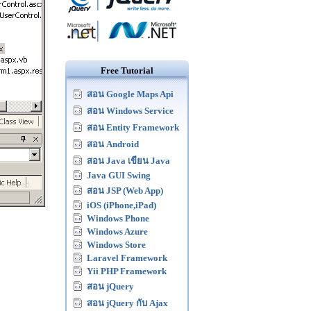
Free Tutorial
สอน Google Maps Api
สอน Windows Service
สอน Entity Framework
สอน Android
สอน Java เขียน Java
Java GUI Swing
สอน JSP (Web App)
iOS (iPhone,iPad)
Windows Phone
Windows Azure
Windows Store
Laravel Framework
Yii PHP Framework
สอน jQuery
สอน jQuery กับ Ajax