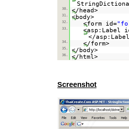
StringDiction
30.
</head>
31.
<body>
32.
<form id=
"fo
33.
<asp:Label i
</asp:Labe
34.
</form>
35.
</body>
36.
</html>
Screenshot