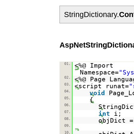
StringDictionary.
Con
AspNetStringDiction
01.
<%@ Import
Namespace=
"Sy
02.
<%@ Page Langua
03.
<script runat=
"
04.
void
Page_L
05.
{
06.
StringDic
07.
int
i;
08.
objDict 
09.
10.