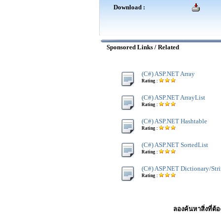
Download :
Sponsored Links / Related
(C#) ASP.NET Array
Rating :
(C#) ASP.NET ArrayList
Rating :
(C#) ASP.NET Hashtable
Rating :
(C#) ASP.NET SortedList
Rating :
(C#) ASP.NET Dictionary/Str
Rating :
ลองค้นหาสิ่งที่ต้