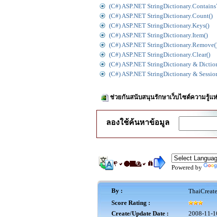
(C#) ASP.NET StringDictionary.Contains
(C#) ASP.NET StringDictionary.Count()
(C#) ASP.NET StringDictionary.Keys()
(C#) ASP.NET StringDictionary.Item()
(C#) ASP.NET StringDictionary.Remove(
(C#) ASP.NET StringDictionary.Clear()
(C#) ASP.NET StringDictionary & Dictio
(C#) ASP.NET StringDictionary & Sessio
ช่วยกันสนับสนุนรักษาเว็บไซต์ความรู้แห
ลองใช้ค้นหาข้อมูล
Powered by
By :
ThaiCreat
Score Rating :
Create/Update Date :
2008-11-1