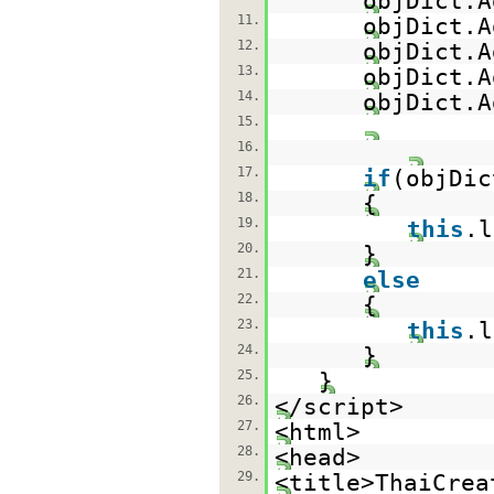
objDict.A
11.
objDict.A
12.
objDict.A
13.
objDict.A
14.
objDict.A
15.
16.
17.
if
(objDic
18.
{
19.
this
.
20.
}
21.
else
22.
{
23.
this
.
24.
}
25.
}
26.
</script>
27.
<html>
28.
<head>
29.
<title>ThaiCrea