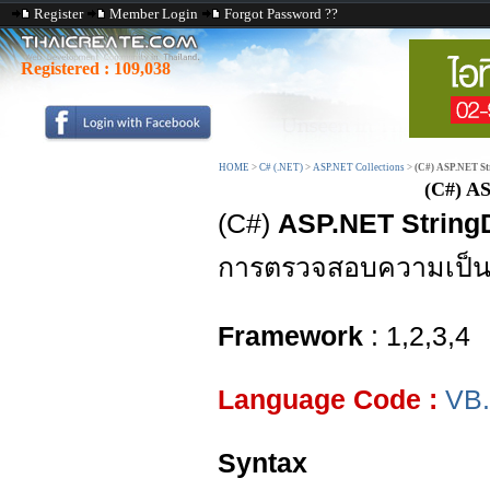
Register
Member Login
Forgot Password ??
Registered :
109,038
HOME
>
C# (.NET)
>
ASP.NET Collections
>
(C#) ASP.NET St
(C#) AS
(C#)
ASP.NET StringD
การตรวจสอบความเป็นส
Framework
: 1,2,3,4
Language Code :
VB
Syntax