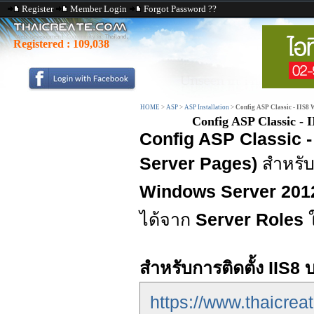
Register
Member Login
Forgot Password ??
Registered :
109,038
HOME
>
ASP
>
ASP Installation
>
Config ASP Classic - IIS8 
Config ASP Classic - 
Config ASP Classic -
Server Pages)
สำหรับ
Windows Server 201
ได้จาก
Server Roles
สำหรับการติดตั้ง IIS8 
https://www.thaicrea