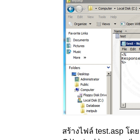
สร้างไฟล์ test.asp โดยจั