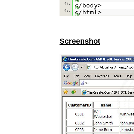
47.
</body>
48.
</html>
Screenshot