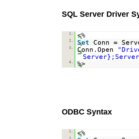
SQL Server Driver S
1.
<%
2.
Set
Conn = Serv
3.
Conn.Open
"Driv
Server};Serve
4.
%>
ODBC Syntax
1.
<%
2.