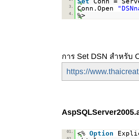
Set
Conn = Serv
3.
Conn.Open
"DSNn
4.
%>
การ Set DSN สำหรับ O
https://www.thaicrea
AspSQLServer2005.
01.
<%
Option
Expli
02.