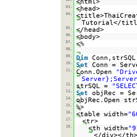
<html>
03.
<head>
04.
<title>ThaiCrea
Tutorial</tit
05.
</head>
06.
<body>
07.
<%
08.
09.
Dim
Conn,strSQL
10.
Set
Conn = Serv
11.
Conn.Open
"Driv
Server};Serve
12.
strSQL =
"SELEC
13.
Set
objRec = Se
14.
objRec.Open str
15.
%>
16.
<table width=
"6
17.
<tr>
18.
<th width=
"9
</div></th