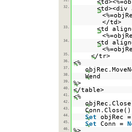
31.
<td><%=ob
32.
<td><div 
<%=objR
</td>
33.
<td align
<%=objR
34.
<td align
<%=objR
35.
</tr>
36.
<%
37.
objRec.MoveN
38.
Wend
39.
%>
40.
</table>
41.
<%
42.
objRec.Close
43.
Conn.Close()
44.
Set
objRec 
45.
Set
Conn =
N
46.
%>