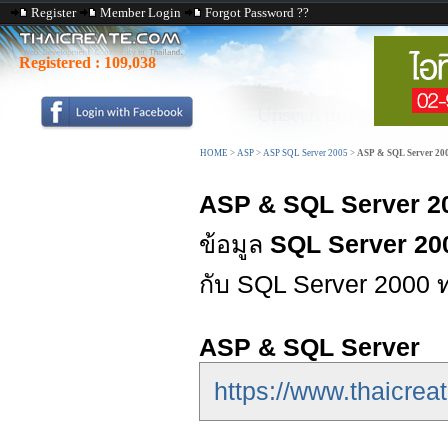
Register
Member Login
Forgot Password ??
Registered :
109,038
HOME
>
ASP
>
ASP SQL Server 2005
>
ASP & SQL Server 20
ASP & SQL Server 2
ข้อมูล
SQL Server 20
กับ SQL Server 2000 
ASP & SQL Server
https://www.thaicrea