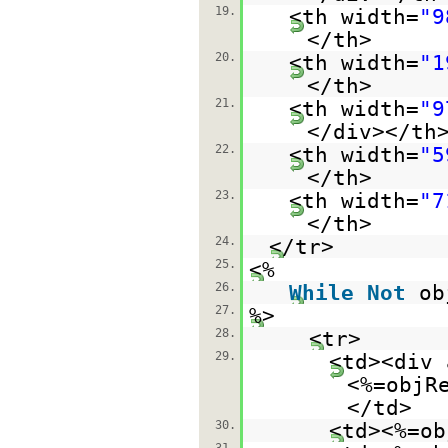
19.
<th width=
"9
</th>
20.
<th width=
"1
</th>
21.
<th width=
"9
</div></th
22.
<th width=
"5
</th>
23.
<th width=
"7
</th>
24.
</tr>
25.
<%
26.
While
Not
ob
27.
%>
28.
<tr>
29.
<td><div 
<%=objR
</td>
30.
<td><%=ob