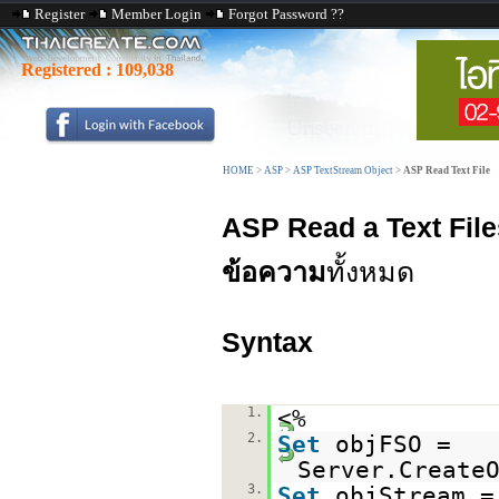
Register
Member Login
Forgot Password ??
Registered :
109,038
HOME
>
ASP
>
ASP TextStream Object
>
ASP Read Text File
ASP Read a Text File
ข้อความ
ทั้งหมด
Syntax
1.
<%
2.
Set
objFSO =
Server.Create
3.
Set
objStream =