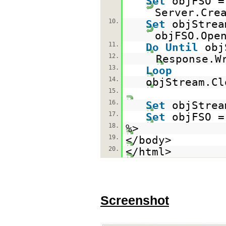
Set
objFSO =
Server.Cre
10.
Set
objStrea
objFSO.Ope
11.
Do
Until
ob
12.
Response.W
13.
Loop
14.
objStream.Cl
15.
16.
Set
objStre
17.
Set
objFSO 
18.
%>
19.
</body>
20.
</html>
Screenshot