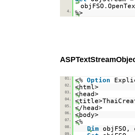
objFSO.OpenTe
4.
%>
ASPTextStreamObjec
01.
<%
Option
Expli
02.
<html>
03.
<head>
04.
<title>ThaiCre
05.
</head>
06.
<body>
07.
<%
08.
Dim
objFSO, 
09.