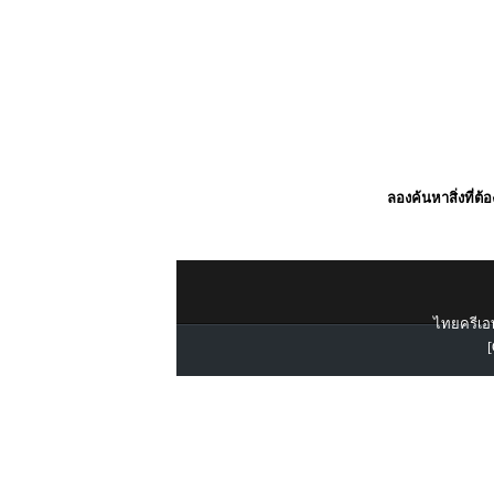
ลองค้นหาสิ่งที่ต้
ไทยครีเอท
[