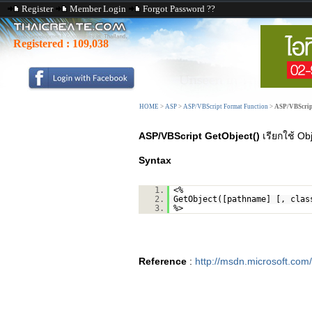
Register
Member Login
Forgot Password ??
Registered :
109,038
HOME
>
ASP
>
ASP/VBScript Format Function
>
ASP/VBScript
ASP/VBScript GetObject()
เรียกใช้ O
Syntax
1.
<%
2.
GetObject([pathname] [, clas
3.
%>
Reference
:
http://msdn.microsoft.com