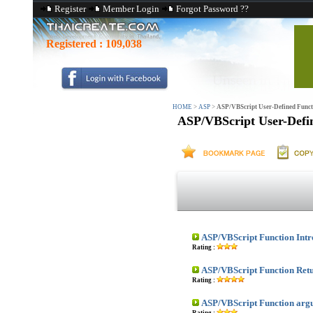
Register
Member Login
Forgot Password ??
Registered :
109,038
HOME
>
ASP
>
ASP/VBScript User-Defined Funct
ASP/VBScript User-Defi
ASP/VBScript Function Intr
Rating :
ASP/VBScript Function Retu
Rating :
ASP/VBScript Function arg