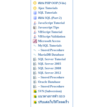
สอน PHP OOP (Vdo)
Ajax Tutorials
SQL Tutorials
สอน SQL (Part 2)
JavaScript Tutorial
Javascript Tips
VBScript Tutorial
VBScript Validation
Microsoft Access
MySQL Tutorials
-- Stored Procedure
MariaDB Database
SQL Server Tutorial
SQL Server 2005
SQL Server 2008
SQL Server 2012
-- Stored Procedure
Oracle Database
-- Stored Procedure
SVN (Subversion)
แนวทางการทำ SEO
ปรับแต่งเว็บให้โหลดเร็ว