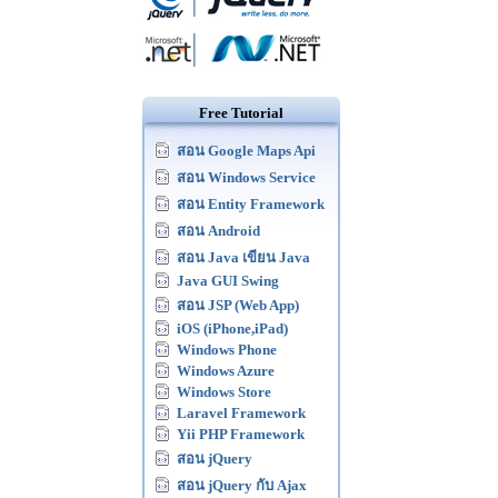
Free Tutorial
สอน Google Maps Api
สอน Windows Service
สอน Entity Framework
สอน Android
สอน Java เขียน Java
Java GUI Swing
สอน JSP (Web App)
iOS (iPhone,iPad)
Windows Phone
Windows Azure
Windows Store
Laravel Framework
Yii PHP Framework
สอน jQuery
สอน jQuery กับ Ajax