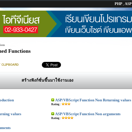
PHP
,
AS
ions
ned Functions
สร้างฟังก์ชั่นขึ้นมาใช้งานเอง
oduction
ASP/VBScript Function Non Returning values
Rating :
rning values
ASP/VBScript Function Non arguments
Rating :
uments