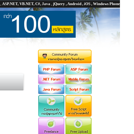
P
,
ASP.NET, VB.NET, C#, Java
,
jQuery , Android , iOS , Windows Phone