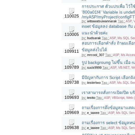
การประกาศ ตัวแปรเพื่อ ไว้ใช้
'800a01f4' Variable is undef
110025
/myASP/myProject/configFTP
by:
wittawatsuwannarak
Tag :
ASP, 
inset ข้อมูลลง database กับ
แนะนำด้วยค่ะ
110005
by:
budsarak
Tag :
ASP, Ms SQL Se
สอบการเลือกคำสั่ง ถ้าผมเลือ
ข้อมูลส่งไปได้
109911
by:
mrcool_307
Tag :
ASP, Ms Acces
รูป backgroung ไม่ขึ้น เมื่อ r
109789
by:
suck9999
Tag :
ASP, VB.NET, W
มีปัญหากับการ Script เลือกจังห
109738
by:
testertwo
Tag :
ASP, Ms SQL Ser
เราสามารถสั่งการเปิด/ปิด บร
109693
by:
testto
Tag :
ASP, VBScript, Web
ถามเรื่องการดึงข้อมูลมาแส
109669
by:
e_tawee
Tag :
ASP, Ms SQL Ser
ถามเรื่องการ select ข้อมู
109638
by:
e_tawee
Tag :
ASP, Ms SQL Ser