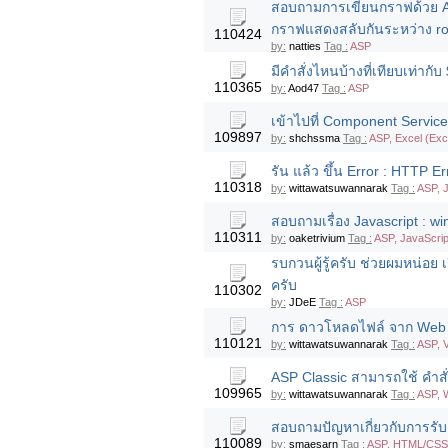
สอบถามการเขียนกราฟด้วย AS
กราฟแสดงสลับกันระหว่าง ro
110424
by:
natties
Tag :
ASP
มีคำสั่งไหนบ้างที่เทียบเท่า
110365
by:
Aod47
Tag :
ASP
เข้าไปที่ Component Services
109897
by:
shchssma
Tag :
ASP, Excel (Exce
รัน แล้ว ขึ้น Error : HTTP Er
110318
by:
wittawatsuwannarak
Tag :
ASP, 
สอบถามเรื่อง Javascript : wi
110311
by:
oaketrivium
Tag :
ASP, JavaScrip
รบกวนผู้รู้ครับ ช่วยผมหน่อย
ครับ
110302
by:
JDeE
Tag :
ASP
การ ดาวโหลดไฟล์ จาก Web se
110121
by:
wittawatsuwannarak
Tag :
ASP, 
ASP Classic สามารถใช้ คำสั่
109965
by:
wittawatsuwannarak
Tag :
ASP, 
สอบถามปัญหาเกี่ยวกับการรับค
110089
by:
smaesarn
Tag :
ASP, HTML/CSS, 