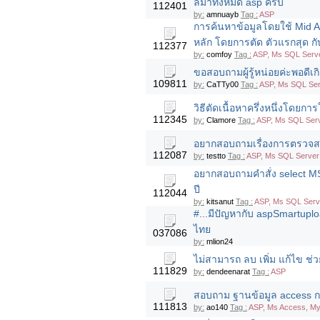
ลมาทั้งหมด asp ครับ
112401
by:
amnuayb
Tag :
ASP
การค้นหาข้อมูลโดยใช้ Mid A
หลัก โดยการตัด ตัวแรกสุด กั
112377
by:
comfoy
Tag :
ASP, Ms SQL Serve
ขอสอบถามผู้รู้หน่อยค่ะพอดีเก
109811
by:
CaTTy00
Tag :
ASP, Ms SQL Ser
วิธีตัดเนื้อหาครึ่งหนึ่งโดยก
112345
by:
Clamore
Tag :
ASP, Ms SQL Serv
อยากสอบถามเรื่องการตรวจสอบ
112087
by:
testto
Tag :
ASP, Ms SQL Server 
อยากสอบถามคำสั่ง select MS 
ปี
112044
by:
kitsanut
Tag :
ASP, Ms SQL Serv
#...มีปัญหากับ aspSmartu
ไทย
037086
by:
mlion24
ไม่สามารถ ลบ เพิ่ม แก้ไข ช่
111829
by:
dendeenarat
Tag :
ASP
สอบถาม ฐานข้อมูล access กา
111813
by:
ao140
Tag :
ASP, Ms Access, M