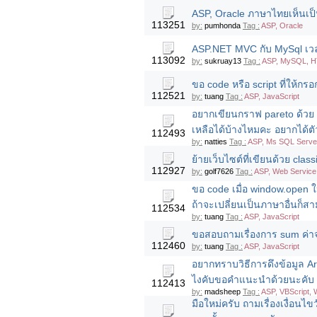
ASP, Oracle ภาษาไทยเห็นเป็
113251
by:
pumhonda
Tag :
ASP, Oracle
ASP.NET MVC กับ MySql เวล
113092
by:
sukruay13
Tag :
ASP, MySQL, H
ขอ code หรือ script ที่ให้ก
112521
by:
tuang
Tag :
ASP, JavaScript
อยากเขียนกราฟ pareto ด้วย
เหลือได้บ้างไหมคะ อยากได้ตั
112493
by:
natties
Tag :
ASP, Ms SQL Serve
ย้ายเว็บไซต์ที่เขียนด้วย clas
112927
by:
golf7626
Tag :
ASP, Web Service
ขอ code เมื่อ window.open ให
ถ้าจะเปลี่ยนเป็นภาษาอื่นก็สา
112534
by:
tuang
Tag :
ASP, JavaScript
ขอสอบถามเรื่องการ sum ค่าจ
112460
by:
tuang
Tag :
ASP, JavaScript
อยากทราบวิธีการดึงข้อมูล Ar
ไงคับขอคำแนะนำด้วยนะคับ
112413
by:
madsheep
Tag :
ASP, VBScript,
มือใหม่ครับ ถามเรื่องเงื่อนไขวัน