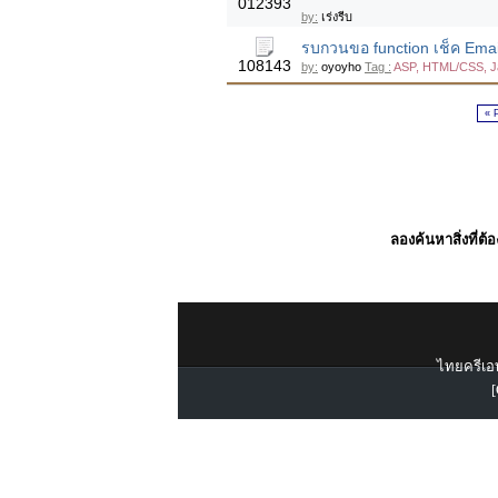
012393
by:
เร่งรีบ
รบกวนขอ function เช็ค Email ห
108143
by:
oyoyho
Tag :
ASP, HTML/CSS, J
« 
ลองค้นหาสิ่งที่ต้
ไทยครีเอท
[