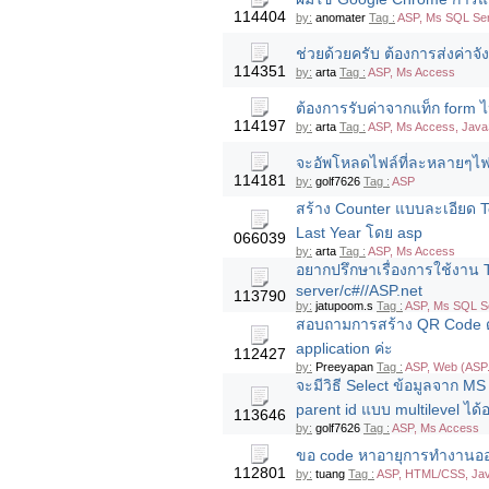
114404
by:
anomater
Tag :
ASP, Ms SQL Se
ช่วยด้วยครับ ต้องการส่งค่าจ
114351
by:
arta
Tag :
ASP, Ms Access
ต้องการรับค่าจากแท็ก form ไปย
114197
by:
arta
Tag :
ASP, Ms Access, JavaS
จะอัพโหลดไฟล์ที่ละหลายๆไฟล
114181
by:
golf7626
Tag :
ASP
สร้าง Counter แบบละเอียด T
Last Year โดย asp
066039
by:
arta
Tag :
ASP, Ms Access
อยากปรึกษาเรื่องการใช้งาน
server/c#//ASP.net
113790
by:
jatupoom.s
Tag :
ASP, Ms SQL S
สอบถามการสร้าง QR Code 
application ค่ะ
112427
by:
Preeyapan
Tag :
ASP, Web (ASP.
จะมีวิธี Select ข้อมูลจาก M
parent id แบบ multilevel ได้
113646
by:
golf7626
Tag :
ASP, Ms Access
ขอ code หาอายุการทำงานออกเ
112801
by:
tuang
Tag :
ASP, HTML/CSS, Jav