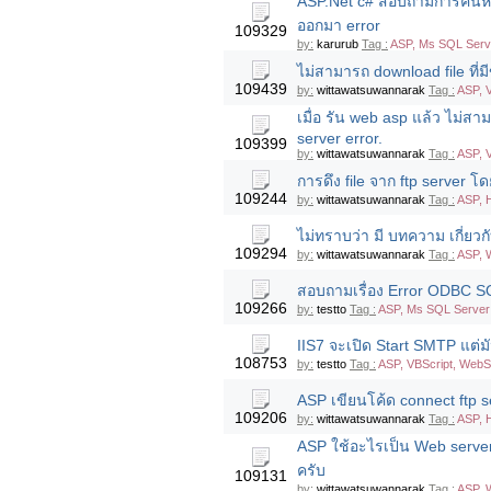
ASP.Net c# สอบถามการค้นหา
ออกมา error
109329
by:
karurub
Tag :
ASP, Ms SQL Serv
ไม่สามารถ download file ที่
109439
by:
wittawatsuwannarak
Tag :
ASP, 
เมื่อ รัน web asp แล้ว ไม่
server error.
109399
by:
wittawatsuwannarak
Tag :
ASP, 
การดึง file จาก ftp server โ
109244
by:
wittawatsuwannarak
Tag :
ASP, 
ไม่ทราบว่า มี บทความ เกี่ยวก
109294
by:
wittawatsuwannarak
Tag :
ASP, 
สอบถามเรื่อง Error ODBC SQL 
109266
by:
testto
Tag :
ASP, Ms SQL Server 
IIS7 จะเปิด Start SMTP แต่มัน
108753
by:
testto
Tag :
ASP, VBScript, WebS
ASP เขียนโค้ด connect ftp se
109206
by:
wittawatsuwannarak
Tag :
ASP, 
ASP ใช้อะไรเป็น Web server แ
ครับ
109131
by:
wittawatsuwannarak
Tag :
ASP, 