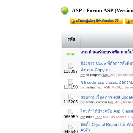
ASP : Forum ASP (Version
รหัส
แนะนำคอร์สอบรมพัฒนาเว็บไซต
ต้องการ Code ที่ดักการสั่งพิม
จำนวน Copy ค่ะ
115397
by:
tik.jatuporn
Tag :
ASP, Ms Access
ขอ code asp classic ออกรายง
115150
by:
natties
Tag :
ASP, Ms SQL Serve
สอบถามเรื่อง การ edit update
115205
by:
admin_comcsi
Tag :
ASP, Ms Ac
ใครทำได้บ้างครับ Asp Class
066959
by:
หน่อย
Tag :
ASP, Ms Access, Cry
ติดตั้ง Crystal Report บน W
ASP)
045540