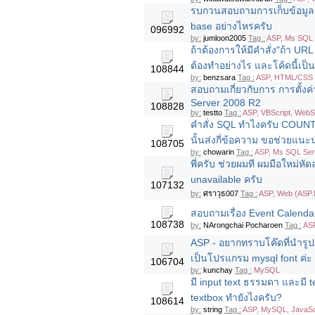
รบกวนสอบถามการเก็บข้อมูลจ
base อย่างไหรครับ
096992
by:
jumloon2005
Tag :
ASP, Ms SQL 
ถ้าต้องการให้มีคำสั่ง"ถ้า URL
ต้องทำอย่างไร และโค้ดนี้เป็
108844
by:
benzsara
Tag :
ASP, HTML/CSS
สอบถามเกี่ยวกับการ การตั้ง
Server 2008 R2
108828
by:
testto
Tag :
ASP, VBScript, WebS
คำสั่ง SQL ทำไงครับ COUNT ต
นั้นส่งกี่ข้อความ ขอช่วยแนะ
108705
by:
chowarin
Tag :
ASP, Ms SQL Ser
พี่ครับ ช่วยผมที ผมมือใหม่หัด
unavailable ครับ
107132
by:
ศราวุธ007
Tag :
ASP, Web (ASP.
สอบถามเรื่อง Event Calenda
108738
by:
NArongchai Pocharoen
Tag :
ASP
ASP - อยากทราบโค๊ดที่นำรูปภ
เป็นโปรแกรม mysql font ค่ะ
106704
by:
kunchay
Tag :
MySQL
มี input text ธรรมดา และมี t
textbox ทำยังไงครับ?
108614
by:
string
Tag :
ASP, MySQL, JavaSc