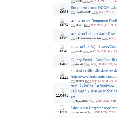
by:
testto
Tag :
ASP, HTML/CSS, JavaS
Set permissions DCOM แล้วใ
110681
by:
Piyaratchata
Tag :
ASP, Ms SQL S
สอบถามการ Response.Redir
110674
by:
MooT
Tag :
ASP, Web (ASP.NET
สอบถามเรื่อง การส่งค่าตัวแปร
110589
by:
wittawatsuwannarak
Tag :
ASP, 
ขอถามเรื่อง SQL ในการนับค่าภ
110546
by:
testto
Tag :
ASP, MySQL, Ms SQL
jQuery EasyUI DataGrid มีปั
110468
by:
Aod47
Tag :
ASP, HTML/CSS, Java
ขอคำสั่ง เปลี่ยนสีแท่งกราฟค่
http://www.thaicreate.com/a
110444
by:
natties
Tag :
ASP, Excel (Excel.Ap
จะทำยังไงดีค่ะ ให้ Gridview 
เรย์เก็บค่า 2 ตำแหน่งแล้วนำ
110443
มา
by:
Taew6704
Tag :
ASP, Web (ASP.
ไม่สามารถ Register aspSmar
110370
by:
naranont
Tag :
ASP, HTML/CSS, 