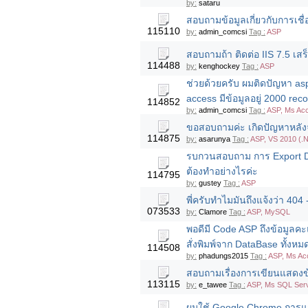
by:
sataru
สอบถามข้อมูลเกี่ยวกับการเชื่
115110
by:
admin_comcsi
Tag :
ASP
สอบถามถ้า ติดต่อ IIS 7.5 เส
114488
by:
kenghockey
Tag :
ASP
ช่วยด้วยครับ ผมติดปัญหา as
access มีข้อมูลอยู่ 2000 reco
114852
by:
admin_comcsi
Tag :
ASP, Ms Ac
ขอสอบถามค่ะ เกิดปัญหาหลังจ
114875
by:
asarunya
Tag :
ASP, VS 2010 (.
รบกวนสอบถาม การ Export D
ต้องทำอย่างไรค่ะ
114795
by:
gustey
Tag :
ASP
พี่ครับทำไมมันถึงแจ้งว่า 404 - 
073533
by:
Clamore
Tag :
ASP, MySQL
พอดีมี Code ASP ถึงข้อมูลค
สั่งพิมพ์จาก DataBase ทั้งหมด 
114508
by:
phadungs2015
Tag :
ASP, Ms Ac
สอบถามเรื่องการเขียนแสดงข้
113115
by:
e_tawee
Tag :
ASP, Ms SQL Serv
ผมใช้ Google Chrome การแสด