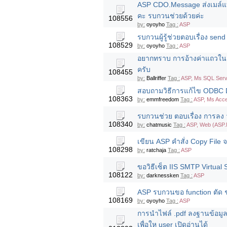
ASP CDO.Message ส่งเมล์แบบ
คะ รบกวนช่วยด้วยค่ะ
108556
by:
oyoyho
Tag :
ASP
รบกวนผู้รู้ช่วยตอบเรื่อง se
108529
by:
oyoyho
Tag :
ASP
อยากทราบ การอ้างค่าแถวใน gri
ครับ
108455
by:
Ballriffer
Tag :
ASP, Ms SQL Serve
สอบถามวิธีการแก้ไข ODBC Dr
108363
by:
emmfreedom
Tag :
ASP, Ms Acc
รบกวนช่วย ตอบเรื่อง การลง 
108340
by:
chatmusic
Tag :
ASP, Web (ASP.
เขียน ASP คำสั่ง Copy File 
108298
by:
ratchaja
Tag :
ASP
ขอวิธีเซ็ต IIS SMTP Virtual
108122
by:
darknessken
Tag :
ASP
ASP รบกวนขอ function ตัด ช
108169
by:
oyoyho
Tag :
ASP
การนำไฟล์ .pdf ลงฐานข้อมูล
เพื่อให user เปิดอ่านได้