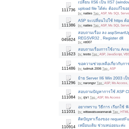
เปลี่ยน IIS6 เป็น IIS7 (wind
upload file ได้ค่ะ ต้องแก้ไข
111736
by:
natties
Tag :
ASP, Ms SQL Server
ASP จะเปลี่ยนไปใช้ https ต้อ
111386
by:
natties
Tag :
ASP, Ms SQL Server
สอบถามเรื่อง ลง aspSmartU
REGSVR32 , Register dll
045824
by:
ntt007
สอบถามเรื่องการใช้งาน Arr
111623
by:
testto
Tag :
ASP, JavaScript, VB
ขอความช่วยเหลือเกี่ยวกับก
111486
by:
tudmuk.2006
Tag :
ASP
ย้าย Server II6 Win 2003 เป
111296
by:
narongsr
Tag :
ASP, Ms Access, 
สอบถามปัญหาการใช้ ASP Cla
111084
by:
อุษา
Tag :
ASP, Ms Access
อยากทราบ วิธีการ เรียกใช้ ฟ
111031
by:
wittawatsuwannarak
Tag :
HTML/
ติดปัญหาเรื่องของ requestFu
เหมือนเดิม ช่วนหน่อยนะค่ะ
110914