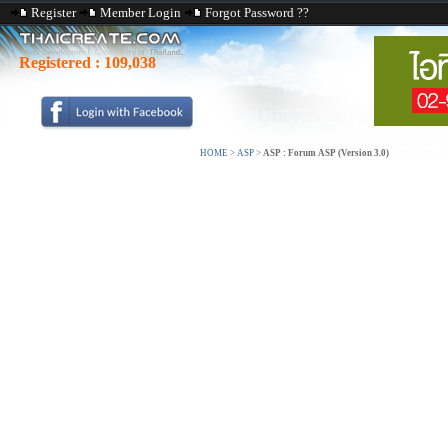
Register
Member Login
Forgot Password ??
Registered :
109,038
HOME
>
ASP
>
ASP : Forum ASP (Version 3.0)