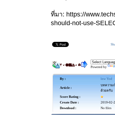
ที่มา: https://www.tec
should-not-use-SELE
Sh
Powered by
By :
lnw Yod
บทความเป็
Article :
ด้วยครับ
Score Rating :
Create Date :
2019-02-
Download :
No files