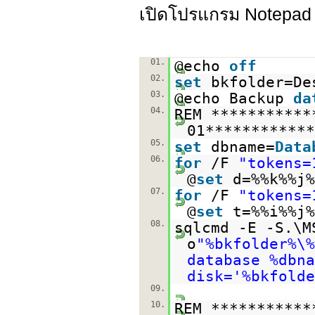
เปิดโปรแกรม Notepad 
01.
@echo
off
02.
set
bkfolder=De
03.
@echo Backup
da
04.
REM **********
01************
05.
set
dbname=
Data
06.
for
/F
"tokens=
@
set
d=%%k%%j%
07.
for
/F
"tokens=
@
set
t=%%i%%j%
08.
sqlcmd -E -S.\M
o
"%bkfolder%\%
database %dbna
disk='%bkfolde
09.
10.
REM **********