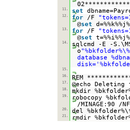
02************
11.
set
dbname=Payr
12.
for
/F
"tokens=
@
set
d=%%k%%j%
13.
for
/F
"tokens=
@
set
t=%%i%%j%
14.
sqlcmd -E -S.\M
o
"%bkfolder%\%
database %dbna
disk='%bkfolde
15.
16.
REM **********
17.
@echo Deleting 
18.
mkdir %bkfolder
19.
robocopy %bkfol
/MINAGE:90 /NF
20.
del %bkfolder%\
21.
rmdir %bkfolder