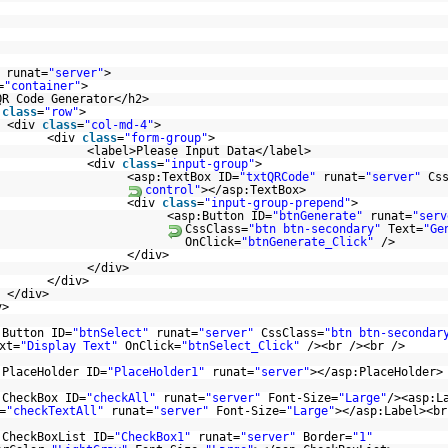
runat=
"server"
>
=
"container"
>
QR Code Generator</h2>
v
class
=
"row"
>
<div
class
=
"col-md-4"
>
<div
class
=
"form-group"
>
<label>Please Input Data</label>
<div
class
=
"input-group"
>
<asp:TextBox ID=
"txtQRCode"
runat=
"server"
Cs
control"
></asp:TextBox>
<div
class
=
"input-group-prepend"
>
<asp:Button ID=
"btnGenerate"
runat=
"serv
CssClass=
"btn btn-secondary"
Text=
"Ge
OnClick=
"btnGenerate_Click"
/>
</div>
</div>
</div>
</div>
v>
:Button ID=
"btnSelect"
runat=
"server"
CssClass=
"btn btn-secondar
xt=
"Display Text"
OnClick=
"btnSelect_Click"
/><br /><br />
:PlaceHolder ID=
"PlaceHolder1"
runat=
"server"
></asp:PlaceHolder>
:CheckBox ID=
"checkAll"
runat=
"server"
Font-Size=
"Large"
/><asp:L
=
"checkTextAll"
runat=
"server"
Font-Size=
"Large"
></asp:Label><br
:CheckBoxList ID=
"CheckBox1"
runat=
"server"
Border=
"1"