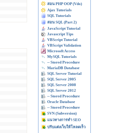
สอน PHP OOP (Vdo)
Ajax Tutorials
SQL Tutorials
สอน SQL (Part 2)
JavaScript Tutorial
Javascript Tips
VBScript Tutorial
VBScript Validation
Microsoft Access
MySQL Tutorials
-- Stored Procedure
MariaDB Database
SQL Server Tutorial
SQL Server 2005
SQL Server 2008
SQL Server 2012
-- Stored Procedure
Oracle Database
-- Stored Procedure
SVN (Subversion)
แนวทางการทำ SEO
ปรับแต่งเว็บให้โหลดเร็ว