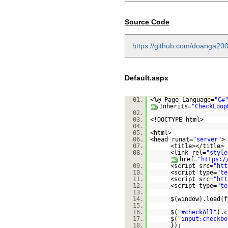
Source Code
https://github.com/doanga2
Default.aspx
01.
<%@ Page Language=
"C#
Inherits=
"CheckLoop
02.
03.
<!DOCTYPE html>
04.
05.
<html>
06.
<head runat=
"server"
>
07.
<title></title>
08.
<link rel=
"style
href=
"
https:/
09.
<script src=
"
htt
10.
<script type=
"te
11.
<script src=
"
htt
12.
<script type=
"te
13.
14.
$(window).load(f
15.
16.
$(
"#checkAll"
).c
17.
$(
"input:checkbo
18.
});