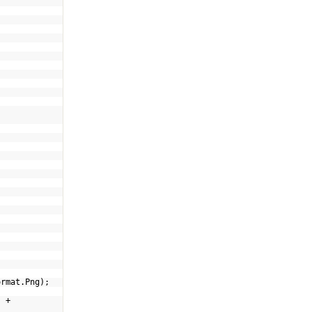
ormat.Png);
"
+