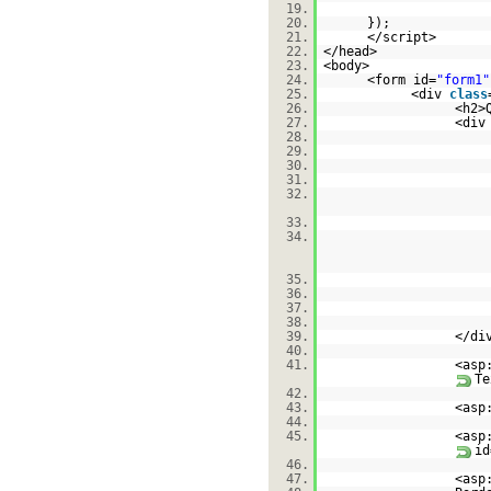
19.
20.
});
21.
</script>
22.
</head>
23.
<body>
24.
<form id=
"form1"
25.
<div
class
26.
<h2>
27.
<di
28.
29.
30.
31.
32.
33.
34.
35.
36.
37.
38.
39.
</di
40.
41.
<asp
Te
42.
43.
<asp
44.
45.
<asp
id
46.
47.
<asp