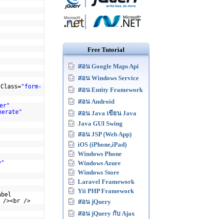
Free Tutorial
สอน Google Maps Api
สอน Windows Service
sClass=
"form-
สอน Entity Framework
สอน Android
er"
nerate"
สอน Java เขียน Java
Java GUI Swing
สอน JSP (Web App)
iOS (iPhone,iPad)
Windows Phone
y"
Windows Azure
Windows Store
Laravel Framework
Yii PHP Framework
abel
 /><br />
สอน jQuery
สอน jQuery กับ Ajax