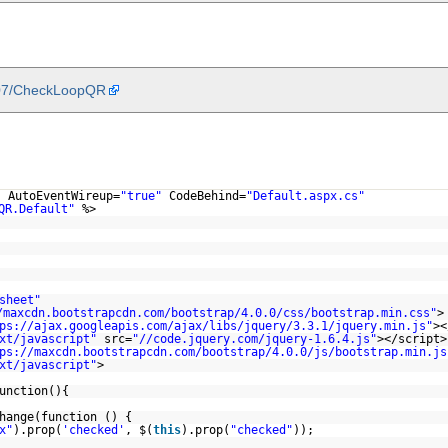
007/CheckLoopQR
"
AutoEventWireup=
"true"
CodeBehind=
"Default.aspx.cs"
QR.Default"
%>
sheet"
/maxcdn.bootstrapcdn.com/bootstrap/4.0.0/css/bootstrap.min.css
"
>
ps://ajax.googleapis.com/ajax/libs/jquery/3.3.1/jquery.min.js
"
><
xt/javascript"
src=
"//code.jquery.com/jquery-1.6.4.js"
></script>
ps://maxcdn.bootstrapcdn.com/bootstrap/4.0.0/js/bootstrap.min.js
xt/javascript"
>
unction(){
hange(function () {
x"
).prop(
'checked'
, $(
this
).prop(
"checked"
));