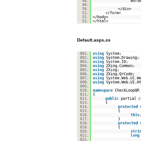
48.
Bord
49.
50.
</div>
51.
</form>
52.
</body>
53.
</html>
Default.aspx.cs
001.
using
System;
002.
using
System.Drawing;
003.
using
System.IO;
004.
using
ZXing.Common;
005.
using
ZXing;
006.
using
ZXing.QrCode;
007.
using
System.Web.UI.W
008.
using
System.Web.UI.H
009.
010.
namespace
CheckLoopQR
011.
{
012.
public
partial
c
013.
{
014.
protected
015.
{
016.
this
017.
}
018.
protected
019.
{
020.
stri
021.
long
022.