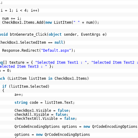
i;
(i = 1; i < 4; i++)
num += i;
CheckBox1.Items.Add(
new
ListItem(
" "
+ num));
void
btnGenerate_Click(
object
sender, EventArgs e)
CheckBox1.SelectedItem ==
null
)
Response.Redirect(
"Default.aspx"
);
ng
[] texture = {
"Selected Item Text1 : "
,
"Selected Item Text2 
elected Item Text3 : "
};
a = 0;
ach
(ListItem listItem
in
CheckBox1.Items)
if
(listItem.Selected)
{
a++;
string
code = listItem.Text;
CheckBox1.Visible =
false
;
checkAll.Visible =
false
;
checkTextAll.Visible =
false
;
QrCodeEncodingOptions options =
new
QrCodeEncodingOptions
options =
new
QrCodeEncodingOptions