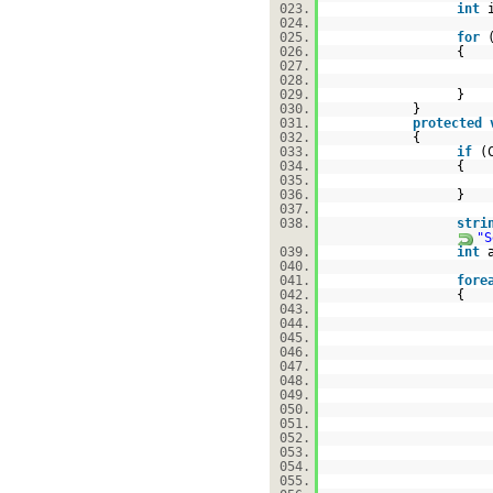
023.
int
024.
025.
for
026.
{
027.
028.
029.
}
030.
}
031.
protected
032.
{
033.
if
(
034.
{
035.
036.
}
037.
038.
stri
"S
039.
int
040.
041.
fore
042.
{
043.
044.
045.
046.
047.
048.
049.
050.
051.
052.
053.
054.
055.