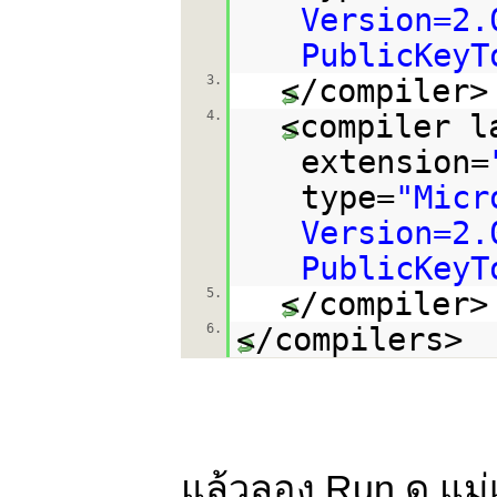
Version=2.
PublicKeyT
3.
</compiler>
4.
<compiler l
extension=
type=
"Micr
Version=2.
PublicKeyT
5.
</compiler>
6.
</compilers>
แล้วลอง Run ดู แม่เจ