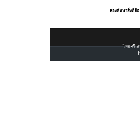
ลองค้นหาสิ่งที่ต้
ไทยครีเอท
[