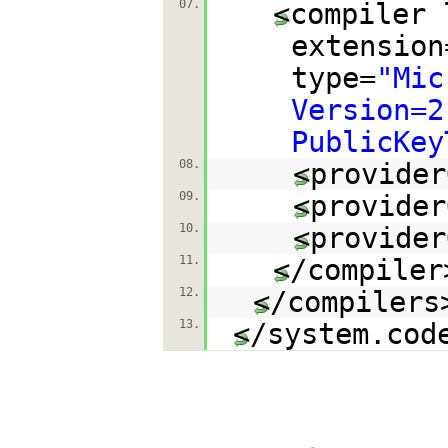
07.
<compiler 
extension
type=
"Mic
Version=2
PublicKey
08.
<provider
09.
<provider
10.
<provider
11.
</compiler
12.
</compilers
13.
</system.cod