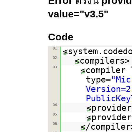
Error
ตรงนี้
provi
value="v3.5"
Code
01.
<system.coded
02.
<compilers>
03.
<compiler 
type=
"Mic
Version=2
PublicKey
04.
<provider
05.
<provider
06.
</compiler