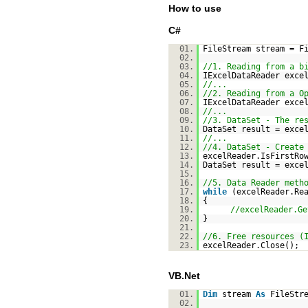
How to use
C#
01.
FileStream stream = F
02.
03.
//1. Reading from a b
04.
IExcelDataReader exce
05.
//...
06.
//2. Reading from a O
07.
IExcelDataReader exce
08.
//...
09.
//3. DataSet - The re
10.
DataSet result = exce
11.
//...
12.
//4. DataSet - Create
13.
excelReader.IsFirstRo
14.
DataSet result = exce
15.
16.
//5. Data Reader meth
17.
while
(excelReader.Re
18.
{
19.
//excelReader.Ge
20.
}
21.
22.
//6. Free resources (
23.
excelReader.Close();
VB.Net
01.
Dim
stream
As
FileStr
02.