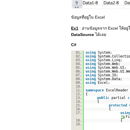
ข้อมูลที่อยู่ใน Excel
Ex1
: อ่านข้อมูลจาก Excel ให้อย
DataSource
ได้เลย
C#
01.
using
System;
02.
using
System.Collecti
03.
using
System.Linq;
04.
using
System.Web;
05.
using
System.Web.UI;
06.
using
System.Web.UI.W
07.
using
System.IO;
08.
using
System.Data;
09.
using
Excel;
10.
11.
namespace
ExcelReader
12.
{
13.
public
partial
c
14.
{
15.
protected
16.
{
17.
usin
Fi
18.
{
19.