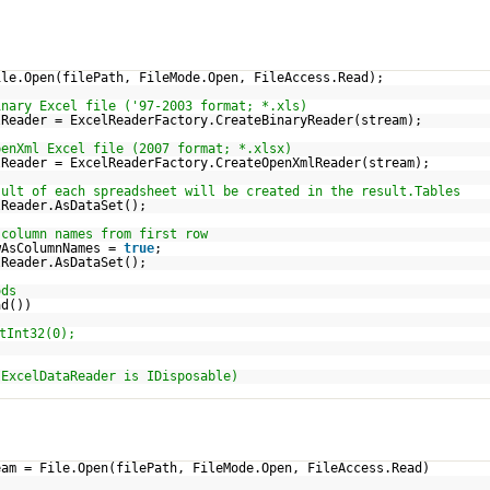
ile.Open(filePath, FileMode.Open, FileAccess.Read);
inary Excel file ('97-2003 format; *.xls)
lReader = ExcelReaderFactory.CreateBinaryReader(stream);
penXml Excel file (2007 format; *.xlsx)
lReader = ExcelReaderFactory.CreateOpenXmlReader(stream);
sult of each spreadsheet will be created in the result.Tables
lReader.AsDataSet();
 column names from first row
wAsColumnNames =
true
;
lReader.AsDataSet();
ods
ad())
tInt32(0);
IExcelDataReader is IDisposable)
eam = File.Open(filePath, FileMode.Open, FileAccess.Read)