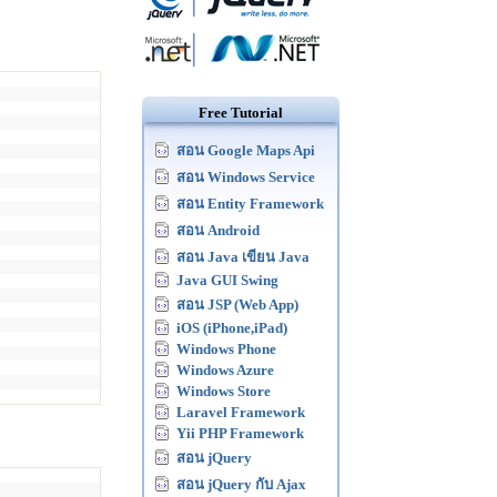
Free Tutorial
สอน Google Maps Api
สอน Windows Service
สอน Entity Framework
สอน Android
สอน Java เขียน Java
Java GUI Swing
สอน JSP (Web App)
iOS (iPhone,iPad)
Windows Phone
Windows Azure
Windows Store
Laravel Framework
Yii PHP Framework
สอน jQuery
สอน jQuery กับ Ajax