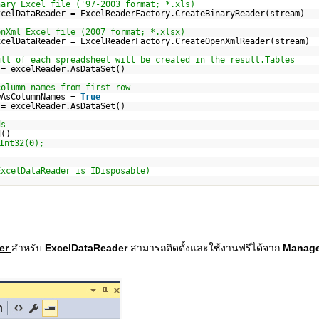
nary Excel file ('97-2003 format; *.xls)
xcelDataReader = ExcelReaderFactory.CreateBinaryReader(stream)
enXml Excel file (2007 format; *.xlsx)
xcelDataReader = ExcelReaderFactory.CreateOpenXmlReader(stream)
ult of each spreadsheet will be created in the result.Tables
 = excelReader.AsDataSet()
column names from first row
wAsColumnNames =
True
 = excelReader.AsDataSet()
ds
d()
Int32(0);
ExcelDataReader is IDisposable)
der
สำหรับ
ExcelDataReader
สามารถติดตั้งและใช้งานฟรีได้จาก
Manage