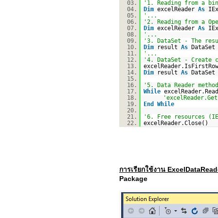
03.
'1. Reading from a bi
04.
Dim
excelReader
As
IE
05.
'...
06.
'2. Reading from a Op
07.
Dim
excelReader
As
IE
08.
'...
09.
'3. DataSet - The res
10.
Dim
result
As
DataSet
11.
'...
12.
'4. DataSet - Create 
13.
excelReader.IsFirstRo
14.
Dim
result
As
DataSet
15.
16.
'5. Data Reader metho
17.
While
excelReader.Rea
18.
'excelReader.Get
19.
End
While
20.
21.
'6. Free resources (I
22.
excelReader.Close()
การเรียกใช้งาน ExcelDataRea
Package