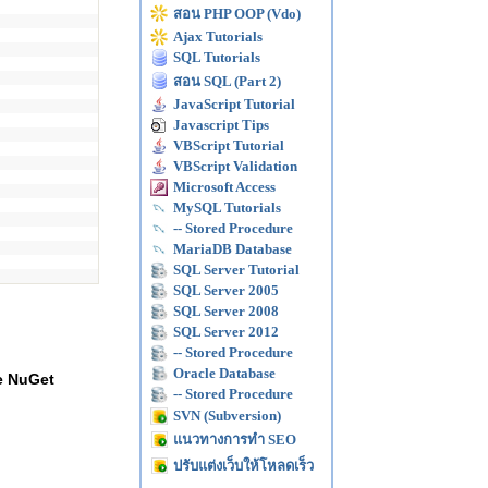
สอน PHP OOP (Vdo)
Ajax Tutorials
SQL Tutorials
สอน SQL (Part 2)
JavaScript Tutorial
Javascript Tips
VBScript Tutorial
VBScript Validation
Microsoft Access
MySQL Tutorials
-- Stored Procedure
MariaDB Database
SQL Server Tutorial
SQL Server 2005
SQL Server 2008
SQL Server 2012
-- Stored Procedure
Oracle Database
 NuGet
-- Stored Procedure
SVN (Subversion)
แนวทางการทำ SEO
ปรับแต่งเว็บให้โหลดเร็ว