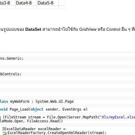
ู่ในรูปแบบของ
DataSet
สามารถนำไปใช้กับ GridView หรือ Control อื่น ๆ ที
ons.Generic;
ebControls;
lass
myWebForm : System.Web.UI.Page
void
Page_Load(
object
sender, EventArgs e)
g
(FileStream stream = File.Open(Server.MapPath(
"Xls/myExcel.xls
leMode.Open, FileAccess.Read))
IExcelDataReader excelReader =
ExcelReaderFactory.CreateOpenXmlReader(stream);