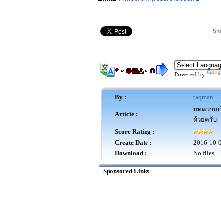
Sh
Powered by
By :
taqman
บทความเป็
Article :
ด้วยครับ
Score Rating :
Create Date :
2016-10-
Download :
No files
Sponsored Links