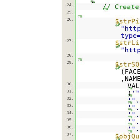
24.
// Create
25.
26.
$strPi
"
htt
type
27.
$strLi
"
htt
28.
29.
$strSQ
(FAC
,NAM
30.
VAL
31.
(
'"
32.
'".
33.
'".
34.
'".
35.
'".
36.
'".
37.
$objQu