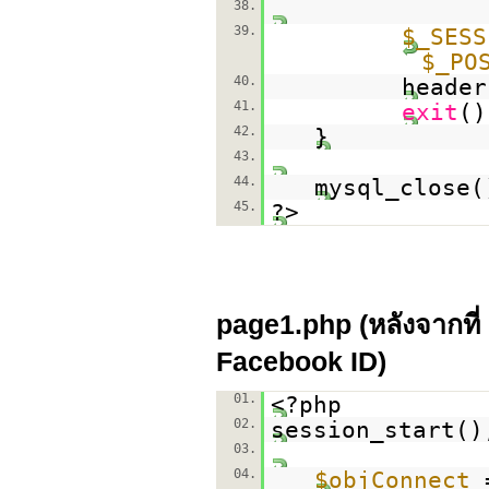
38.
39.
$_SESS
$_PO
40.
header
41.
exit
()
42.
}
43.
44.
mysql_close(
45.
?>
page1.php (หลังจากที่
Facebook ID)
01.
<?php
02.
session_start()
03.
04.
$objConnect