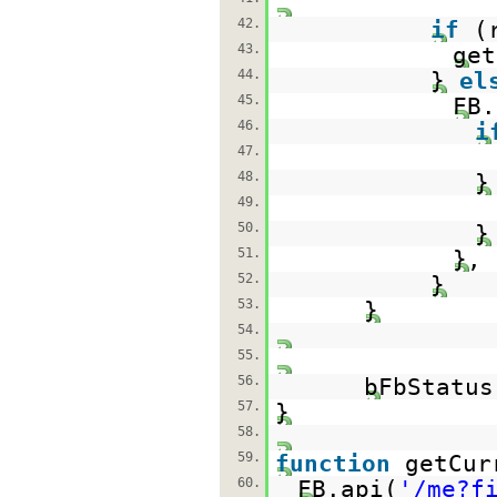
42.
if
(
43.
get
44.
}
el
45.
FB.
46.
i
47.
48.
49.
50.
}
51.
},
52.
}
53.
}
54.
55.
56.
bFbStatu
57.
}
58.
59.
function
getCur
60.
FB.api(
'/me?f