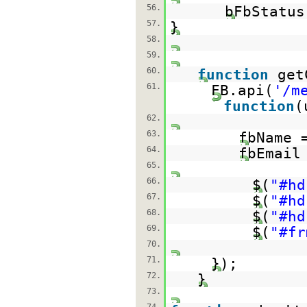
56.
bFbStatu
57.
}
58.
59.
60.
function
get
61.
FB.api(
'/m
function
(
62.
63.
fbName 
64.
fbEmail
65.
66.
$(
"#hd
67.
$(
"#hd
68.
$(
"#hd
69.
$(
"#fr
70.
71.
});
72.
}
73.
74.