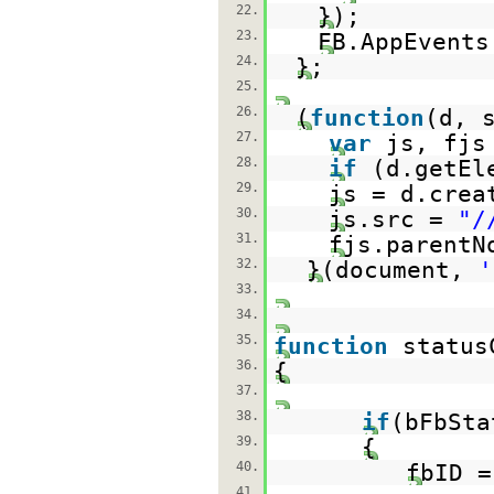
22.
});
23.
FB.AppEvent
24.
};
25.
26.
(
function
(d, 
27.
var
js, fjs
28.
if
(d.getEl
29.
js = d.crea
30.
js.src =
"/
31.
fjs.parentN
32.
}(document,
'
33.
34.
35.
function
status
36.
{
37.
38.
if
(bFbSt
39.
{
40.
fbID =
41.