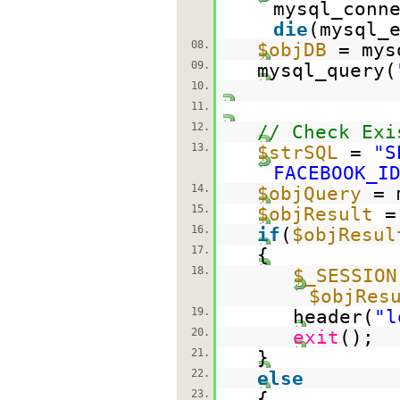
mysql_conn
die
(mysql_
08.
$objDB
= mys
09.
mysql_query(
10.
11.
12.
// Check Exi
13.
$strSQL
=
"S
FACEBOOK_I
14.
$objQuery
= 
15.
$objResult
=
16.
if
(
$objResul
17.
{
18.
$_SESSION
$objRes
19.
header(
"l
20.
exit
();
21.
}
22.
else
23.
{