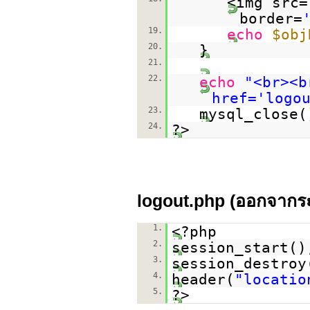
<img src=
border=
19.
echo
$obj
20.
}
21.
22.
echo
"<br><b
href='logo
23.
mysql_close(
24.
?>
logout.php (ออกจากร
1.
<?php
2.
session_start()
3.
session_destroy
4.
header(
"locatio
5.
?>