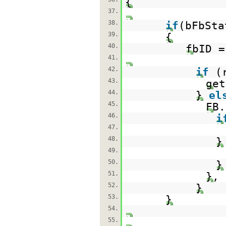
{
37.
38.
if
(bFbSt
39.
{
40.
fbID =
41.
42.
if
(
43.
get
44.
}
el
45.
FB.
46.
i
47.
48.
49.
50.
}
51.
},
52.
}
53.
}
54.
55.