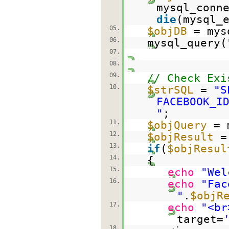
mysql_conn
die
(mysql_
05.
$objDB
= mys
06.
mysql_query(
07.
08.
09.
// Check Exi
10.
$strSQL
=
"S
FACEBOOK_I
"
;
11.
$objQuery
= 
12.
$objResult
=
13.
if
(
$objResul
14.
{
15.
echo
"Wel
16.
echo
"Fac
"
.
$objR
17.
echo
"<br
target=
18.