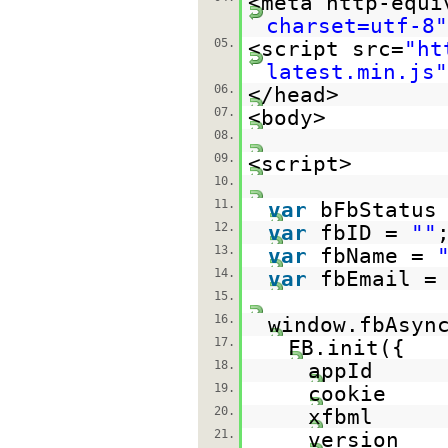
<meta http-equi
charset=utf-8"
05.
<script src=
"
ht
latest.min.js
"
06.
</head>
07.
<body>
08.
09.
<script>
10.
11.
var
bFbStatus
12.
var
fbID =
""
13.
var
fbName =
14.
var
fbEmail 
15.
16.
window.fbAsyn
17.
FB.init({
18.
appId
19.
cookie
20.
xfbml
21.
version