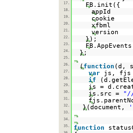
17.
FB.init({
18.
appId
19.
cookie
20.
xfbml
21.
version
22.
});
23.
FB.AppEvent
24.
};
25.
26.
(
function
(d, 
27.
var
js, fjs
28.
if
(d.getEl
29.
js = d.crea
30.
js.src =
"/
31.
fjs.parentN
32.
}(document,
'
33.
34.
35.
function
status
36.