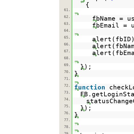
{
61.
62.
fbName = u
63.
fbEmail = 
64.
65.
alert(fbID
66.
alert(fbNa
67.
alert(fbEm
68.
69.
});
70.
}
71.
72.
function
checkL
73.
FB.getLoginSt
74.
statusChange
75.
});
76.
}
77.
78.
79.