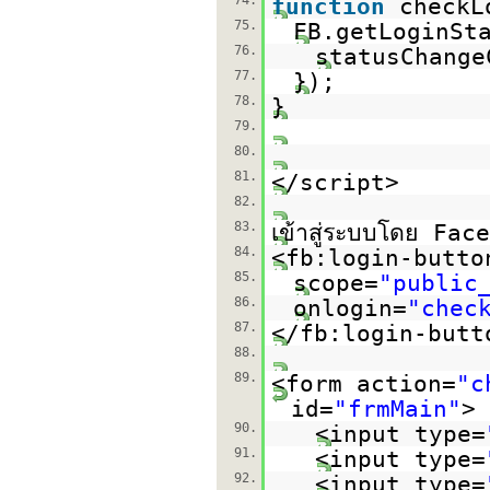
function
checkL
75.
FB.getLoginSt
76.
statusChange
77.
});
78.
}
79.
80.
81.
</script>
82.
83.
เข้าสู่ระบบโดย Fa
84.
<fb:login-butto
85.
scope=
"public
86.
onlogin=
"chec
87.
</fb:login-butt
88.
89.
<form action=
"c
id=
"frmMain"
>
90.
<input type=
91.
<input type=
92.
<input type=