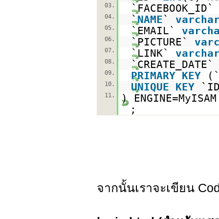
03.
`FACEBOOK_ID
04.
`
NAME
`
varcha
05.
`EMAIL`
varch
06.
`PICTURE`
var
07.
`LINK`
varcha
08.
`CREATE_DATE`
09.
PRIMARY
KEY
(
10.
UNIQUE
KEY
`I
11.
) ENGINE=MyISA
;
จากนั้นเราจะเขียน Code