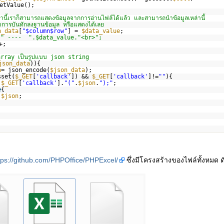
getValue();
่านี้เราก็สามารถแสดงข้อมูลจากการอ่านไฟล์ได้แล้ว และสามารถนำข้อมูลเหล่านี้
การบันทักลงฐานข้อมูล หรือแสดงได้เลย
n_data
[
"$column$row"
] =
$data_value
;
- ".$data_value."<br>";
+;
rray เป็นรูปแบบ json string
json_data
)){
n
= json_encode(
$json_data
);
sset(
$_GET
[
'callback'
]) &&
$_GET
[
'callback'
]!=
""
){
$_GET
[
'callback'
].
"("
.
$json
.
");"
;
e
{
$json
;
tps://github.com/PHPOffice/PHPExcel/
ซึ่งมีโครงสร้างของไฟล์ทั้งหมด ดั