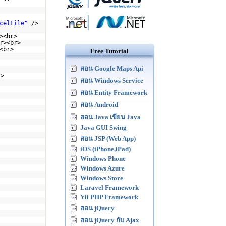
celFile"
/>
><br>
r><br>
<br>
Free Tutorial
สอน Google Maps Api
ipt>
สอน Windows Service
สอน Entity Framework
สอน Android
สอน Java เขียน Java
Java GUI Swing
สอน JSP (Web App)
iOS (iPhone,iPad)
Windows Phone
Windows Azure
Windows Store
Laravel Framework
Yii PHP Framework
สอน jQuery
สอน jQuery กับ Ajax