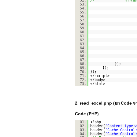
52.
/* การใช้งาน consol
53.
54.
55.
56.
57.
58.
59.
60.
61.
62.
63.
64.
65.
66.
67.
68.
});
69.
});
70.
});
71.
</script>
72.
</body>
73.
</html>
2. read_excel.php (ยก Code จ
Code (PHP)
01.
<?php
02.
header(
"Content-type:
03.
header(
"Cache-Control
04.
header(
"Cache-Control