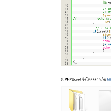
>
40.
41.
// เท
42.
// ทำ
43.
$jso
44.
// echo $v." ---
45.
$v
+
46.
}
47.
// แปลง a
48.
if
(isset(
$
49.
$jso
50.
if
(i
51.
echo
52.
}
els
53.
echo
54.
}
55.
}
56.
}
57.
}
58.
?>
3. PHPExcel
ซึ่งโหลดจากเว็บ
ht