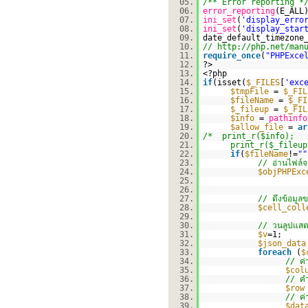
05.
/** Error reporting *
06.
error_reporting
(E_ALL
07.
ini_set
(
'display_erro
08.
ini_set
(
'display_star
09.
date_default_timezone
10.
//
http://php.net/man
11.
require_once
(
"PHPExce
12.
?>
13.
<?php
14.
if
(isset(
$_FILES
[
'exc
15.
$tmpFile
=
$_FIL
16.
$fileName
=
$_FI
17.
$_fileup
=
$_FIL
18.
$info
=
pathinfo
19.
$allow_file
=
ar
20.
/* print_r($info)
21.
print_r($_fileup
22.
if
(
$fileName
!=
""
23.
// อ่านไฟล์จ
24.
$objPHPExc
25.
26.
27.
// ดึงข้อมู
28.
$cell_coll
29.
30.
// วนลูปแสดง
31.
$v
=1;
32.
$json_data
33.
foreach
(
$
34.
// ค่
35.
$col
36.
// คำ
37.
$row
38.
// ค่
39.
$dat