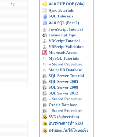
สอน PHP OOP (Vdo)
ik */
Ajax Tutorials
SQL Tutorials
สอน SQL (Part 2)
JavaScript Tutorial
Javascript Tips
VBScript Tutorial
VBScript Validation
Microsoft Access
MySQL Tutorials
-- Stored Procedure
MariaDB Database
SQL Server Tutorial
SQL Server 2005
SQL Server 2008
SQL Server 2012
-- Stored Procedure
Oracle Database
-- Stored Procedure
SVN (Subversion)
แนวทางการทำ SEO
ปรับแต่งเว็บให้โหลดเร็ว