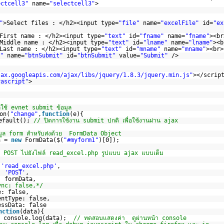
ectcell3"
name=
"selectcell3"
>
"
>Select files : </h2><input type=
"file"
name=
"excelFile"
id=
"ex
First name : </h2><input type=
"text"
id=
"fname"
name=
"fname"
><br
Middle name : </h2><input type=
"text"
id=
"lname"
name=
"lname"
><b
Last name : </h2><input type=
"text"
id=
"mname"
name=
"mname"
><br>
"
name=
"btnSubmit"
id=
"btnSubmit"
value=
"Submit"
/>
jax.googleapis.com/ajax/libs/jquery/1.8.3/jquery.min.js
"
></scr
vascript"
>
เรียกใช้ evnet submit ข้อมูล
on(
"change"
,
function
(e){
Default();
// ปิดการใช้งาน submit ปกติ เพื่อใช้งานผ่าน ajax
อมูล form สำหรับส่งด้วย FormData Object
a =
new
FormData($(
"#myform1"
)[0]);
บ POST ไปยังไฟล์ read_excel.php รูปแบบ ajax แบบเต็ม
:
'read_excel.php'
,
e:
'POST'
,
: formData,
ync: false,*/
e: false,
entType: false,
essData: false
nction
(data){
console.log(data);
// ทดสอบแสดงค่า ดูผ่านหน้า console