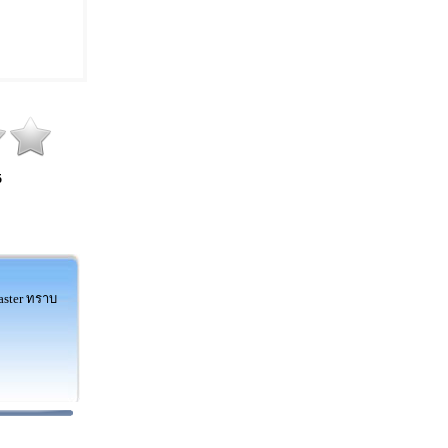
5
aster ทราบ