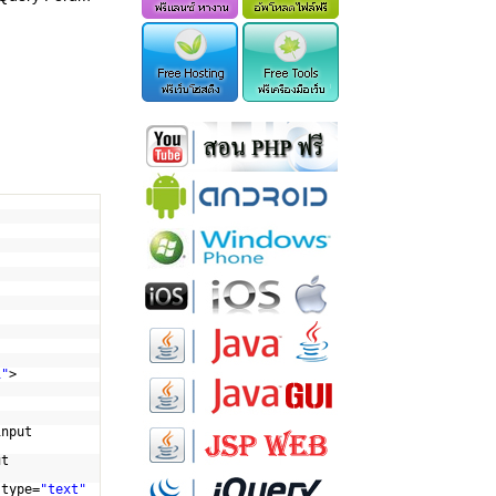
1"
>
input
ut
 type=
"text"