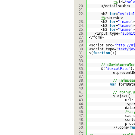
id=
"sel
20.
</details><br>
21.
22.
<h2
for
=
"myfile1
<br><br>
23.
<h2
for
=
"fname"
>
24.
<h2
for
=
"lname"
>
25.
<h2
for
=
"lname"
>
26.
<input type=
"submit
27.
</form>
28.
29.
<script src=
"
http://a
30.
<script type=
"text/ja
31.
$(
function
(){
32.
33.
34.
// เมื่อฟอร์มการ
35.
$(
"#excelFile"
).
36.
e.prevent
37.
38.
// เตรียมข้
39.
var
formDat
40.
41.
// ส่งค่าแบ
42.
$.ajax({
43.
url
44.
typ
45.
data
46.
/*as
47.
cach
48.
cont
49.
proc
50.
}).done(
fu
51.