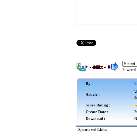
Powered
By :
d
บ
Article :
ด
Score Rating :
Create Date :
2
Download :
N
Sponsored Links