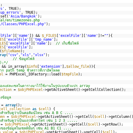
/
);
rs'
, TRUE);
tup_errors'
, TRUE);
_set(
'Asia/Bangkok'
);
ual/en/timezones.php
l/Classes/PHPExcel.php"
);
elFile'
][
'name'
]) &&
$_FILES
[
'excelFile'
][
'name'
]!=
""
){
ES
[
'excelFile'
][
'tmp_name'
];
LES
[
'excelFile'
][
'name'
];
// เก็บชื่อไฟล์
ES
[
'excelFile'
];
(
$fileName
);
ray
(
"csv"
,
"xls"
,
"xlsx"
);
; // ข้อมูลไฟล์
);*/
&& in_array(
$info
[
'extension'
],
$allow_file
)){
าก path temp ชั่วคราวที่เราอัพโหลด
el
= PHPExcel_IOFactory::load(
$tmpFile
);
ลของแต่ละเซลในตารางมาไว้ใช้งานในรูปแบบตัวแปร array
ection
=
$objPHPExcel
->getActiveSheet()->getCellCollection();
ข้อมูล
=
array
();
cell_collection
as
$cell
) {
าสำหรับดูว่าเป็นคอลัมน์ไหน เช่น A B C ....
umn
=
$objPHPExcel
->getActiveSheet()->getCell(
$cell
)->getColumn(
สำหรับดูว่าเป็นแถวที่เท่าไหร่ เช่น 1 2 3 .....
=
$objPHPExcel
->getActiveSheet()->getCell(
$cell
)->getRow();
าของข้อมูลในเซลล์นั้นๆ เช่น A1 B1 C1 ....
a_value
=
$objPHPExcel
->getActiveSheet()->getCell(
$cell
)-