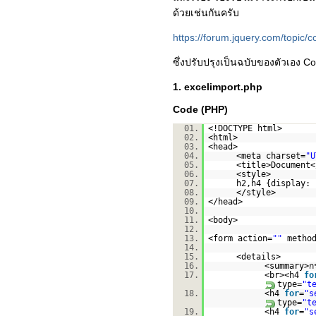
ด้วยเช่นกันครับ
https://forum.jquery.com/topic/c
ซึ่งปรับปรุงเป็นฉบับของตัวเอง Cod
1. excelimport.php
Code (PHP)
01.
<!DOCTYPE html>
02.
<html>
03.
<head>
04.
<meta charset=
"U
05.
<title>Document<
06.
<style>
07.
h2,h4 {display: 
08.
</style>
09.
</head>
10.
11.
<body>
12.
13.
<form action=
""
metho
14.
15.
<details>
16.
<summary>กร
17.
<br><h4
fo
type=
"t
18.
<h4
for
=
"s
type=
"t
19.
<h4
for
=
"s