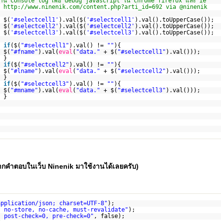
e log เพื่อ debug javascript ใน chrome firefox และ ie
http://www.ninenik.com/content.php?arti_id=692
via @ninen
$(
'#selectcell1'
).val($(
'#selectcell1'
).val().toUpperCase());
$(
'#selectcell2'
).val($(
'#selectcell2'
).val().toUpperCase());
$(
'#selectcell3'
).val($(
'#selectcell3'
).val().toUpperCase());
if
($(
"#selectcell1"
).val() !=
""
){
$(
"#fname"
).val(
eval
(
"data."
+ $(
"#selectcell1"
).val()));
}
if
($(
"#selectcell2"
).val() !=
""
){
$(
"#lname"
).val(
eval
(
"data."
+ $(
"#selectcell2"
).val()));
}
if
($(
"#selectcell3"
).val() !=
""
){
$(
"#mname"
).val(
eval
(
"data."
+ $(
"#selectcell3"
).val()));
}
ากคำตอบในเว็บ Ninenik มาใช้งานได้เลยครับ)
application/json; charset=UTF-8"
);
: no-store, no-cache, must-revalidate"
);
: post-check=0, pre-check=0"
, false);