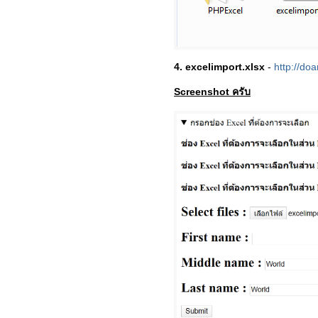
4. excelimport.xlsx
-
http://do
Screenshot ครับ