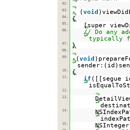
02.
03.
- (
void
)viewDid
04.
{
05.
[super viewD
06.
// Do any ad
typically 
07.
}
08.
09.
-(
void
)prepareF
sender:(id)sen
10.
{
11.
if
([[segue i
isEqualToS
12.
13.
DetailVie
destina
14.
NSIndexPa
indexPa
15.
NSInteger