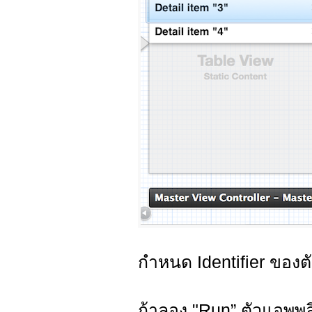
กำหนด Identifier ของต
ถ้าลอง "Run” ตัวแอพพลิ