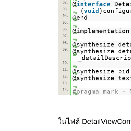
02.
@
interface
Deta
03.
- (
void
)configu
04.
@end
05.
06.
@implementation
07.
08.
@synthesize det
09.
@synthesize det
_detailDescrip
10.
11.
@synthesize bid
12.
@synthesize tex
13.
14.
#pragma mark - 
ในไฟล์ DetailViewContr