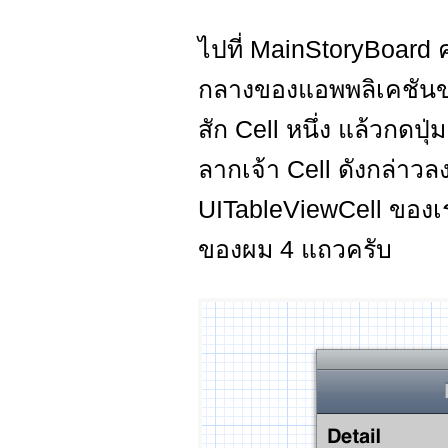
ไปที่ MainStoryBoard ค
กลางของแอพพลิเคชันของ
สัก Cell หนึ่ง แล้วกดปุ่
ลากเจ้า Cell ดังกล่าว
UITableViewCell ของเร
ของผม 4 แถวครับ