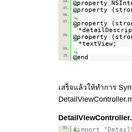
04.
@property NSInt
05.
@property (stro
06.
07.
@property (stro
*detailDescrip
08.
@property (stro
*textView;
09.
10.
@end
เสร็จแล้วให้ทำการ Syn
DetailViewController.m
DetailViewController
01.
#import "Detail