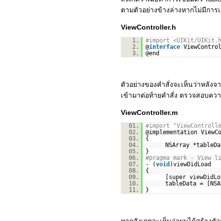
ตามตัวอย่างข้างล่างหากไม่มีการเป
ViewController.h
1.
#import <UIKit/UIKit.
2.
@
interface
ViewContro
3.
@end
ตัวอย่างของคำสั่งจะเห็นว่าหลัง
เข้ามาต่อท้ายคำสั่ง ตรวจสอบความ
ViewController.m
01.
#import "ViewControll
02.
@implementation ViewC
03.
{
04.
NSArray *tableDa
05.
}
06.
#pragma mark - View l
07.
- (
void
)viewDidLoad
08.
{
09.
[super viewDidLo
10.
tableData = [NSA
11.
}