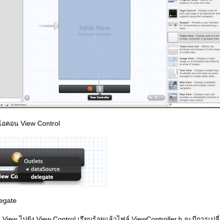
ไอคอน View Control
egate
le View ไปยัง View Control เรียบร้อยแล้วไฟล์ ViewController.h จะมีการเป