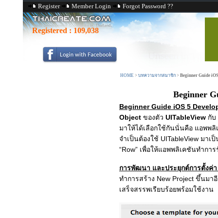
Register
Member Login
Forgot Password ??
Registered :
109,038
HOME
>
บทความจากสมาชิก
>
Beginner Guide iOS
Beginner G
Beginner Guide iOS 5 Develop
Object
ของตัว
UITableView
กับ
มาให้ได้เลือกใช้กันนั่นคือ แอพพล
จำเป็นต้องใช้ UITableView มาเป
“Row” เพื่อให้แอพพลิเคชันทำการร
การพัฒนา และประยุกต์การตั้งค่
ทำการสร้าง New Project ขึ้นมาอี
เสร็จสรรพเรียบร้อยพร้อมใช้งาน