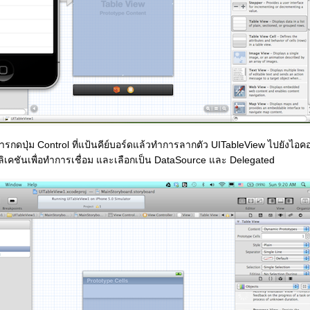
รกดปุ่ม Control ที่แป้นคีย์บอร์ดแล้วทำการลากตัว UITableView ไปยังไอค
เคชันเพื่อทำการเชื่อม และเลือกเป็น DataSource และ Delegated