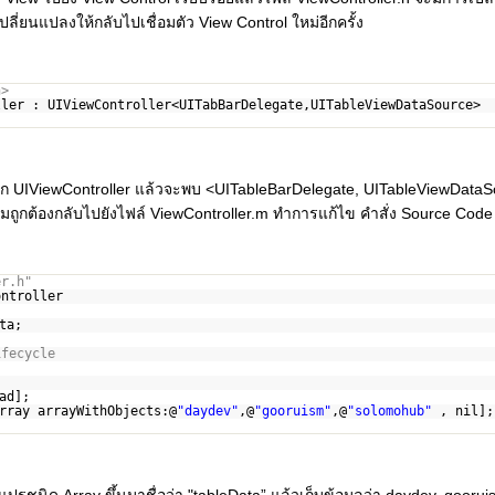
ลี่ยนแปลงให้กลับไปเชื่อมตัว View Control ใหม่อีกครั้ง
h>
ller : UIViewController<UITabBarDelegate,UITableViewDataSource>
จาก UIViewController แล้วจะพบ <UITableBarDelegate, UITableViewDataSo
ถูกต้องกลับไปยังไฟล์ ViewController.m ทำการแก้ไข คำสั่ง Source Code ให
er.h"
ontroller
ta;
ifecycle
ad];
rray arrayWithObjects:@
"daydev"
,@
"gooruism"
,@
"solomohub"
, nil];