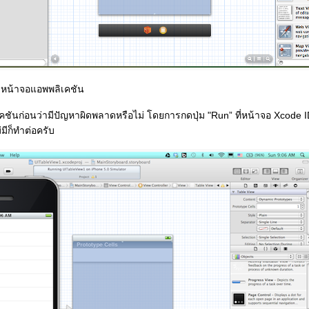
งหน้าจอแอพพลิเคชัน
ก่อนว่ามีปัญหาผิดพลาดหรือไม่ โดยการกดปุ่ม "Run” ที่หน้าจอ Xcode IDE
่มีก็ทำต่อครับ