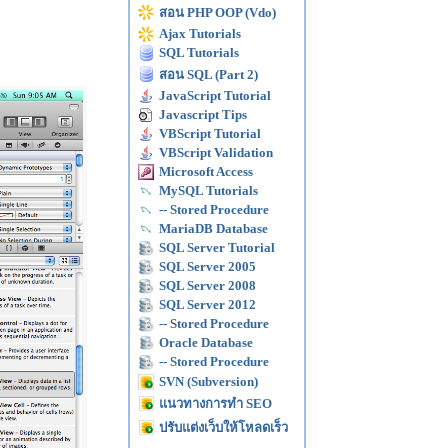
สอน PHP OOP (Vdo)
Ajax Tutorials
SQL Tutorials
สอน SQL (Part 2)
JavaScript Tutorial
Javascript Tips
VBScript Tutorial
VBScript Validation
Microsoft Access
MySQL Tutorials
-- Stored Procedure
MariaDB Database
SQL Server Tutorial
SQL Server 2005
SQL Server 2008
SQL Server 2012
-- Stored Procedure
Oracle Database
-- Stored Procedure
SVN (Subversion)
แนวทางการทำ SEO
ปรับแต่งเว็บให้โหลดเร็ว