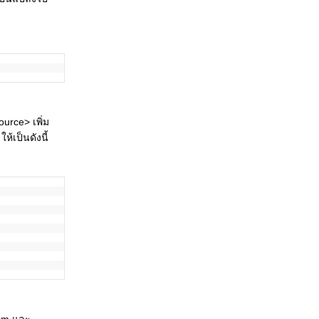
urce> เพิ่ม
้เป็นดังนี้