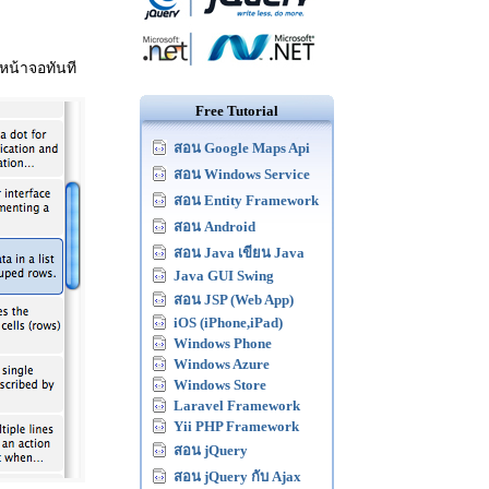
หน้าจอทันที
Free Tutorial
สอน Google Maps Api
สอน Windows Service
สอน Entity Framework
สอน Android
สอน Java เขียน Java
Java GUI Swing
สอน JSP (Web App)
iOS (iPhone,iPad)
Windows Phone
Windows Azure
Windows Store
Laravel Framework
Yii PHP Framework
สอน jQuery
สอน jQuery กับ Ajax