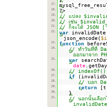
17.
mysql_free_resu
18.
?>
19.
// แปลง $invalid
20.
// เช่น $invali
21.
// ก็จะได้ JSON 
22.
var
invalidDat
json_encode(
$i
23.
function
before
24.
// ทำวันที่ที่ D
ออกมาจาก PH
25.
var
searchD
date
.getDa
26.
// indexOf() จ
27.
if
(invalidD
28.
// บอก Date
29.
return
[
30.
}
31.
// นอกนั้นเลือกไม
invalidDat