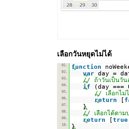
เลือกวันหยุดไม่ได้
01.
function
noWeek
02.
var
day = da
03.
// ถ้าวันเป็นวั
04.
if
(day === 
05.
// เลือกไม่ไ
06.
return
[
f
07.
}
08.
// เลือกได้ตามป
09.
return
[
true
10.
}