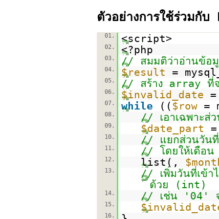
ตัวอย่างการใช้ร่วมกั
01.
<script>
02.
<?php
03.
// สมมติว่าอ่านข้อ
04.
$result
= mysql
05.
// สร้าง array ที่จะเก
06.
$invalid_date
07.
while
((
$row
= 
08.
// เอาเฉพาะส่ว
09.
$date_part
10.
// แยกส่วนวันที
11.
// โดยให้เดือน
12.
list(,
$mont
13.
// เพิ่มวันที่เข
ด้วย (int)
14.
// เช่น '04' 
15.
$invalid_dat
16.
}