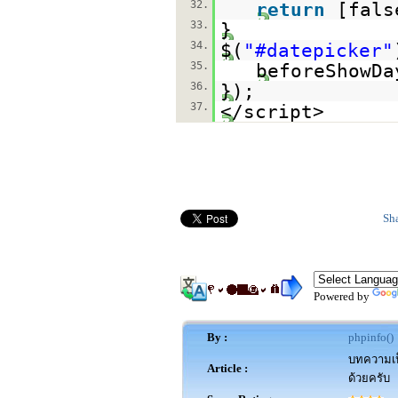
32.
return
[fal
33.
}
34.
$(
"#datepicker"
35.
beforeShowDa
36.
});
37.
</script>
Sh
Powered by
By :
phpinfo()
บทความเป็
Article :
ด้วยครับ