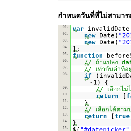
กำหนดวันที่ที่ไม่สามาร
01.
var
invalidDate
02.
new
Date(
"20
03.
new
Date(
"20
04.
];
05.
function
before
06.
// ถ้าแปลง dat
07.
// เท่ากับค่าที
08.
if
(invalidD
-1) {
09.
// เลือกไม่ไ
10.
return
[
f
11.
}
12.
// เลือกได้ตามป
13.
return
[
true
14.
}
15.
$(
"#datepicker"