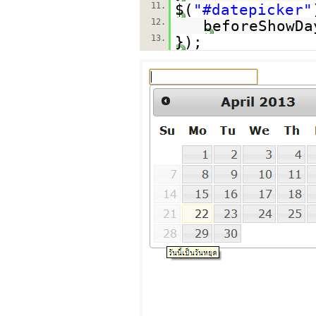
11.
$(
"#datepicker"
12.
beforeShowDa
13.
});