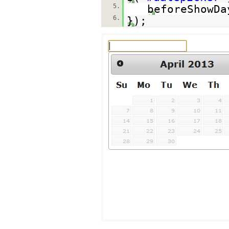
5.
beforeShowDa
6.
});