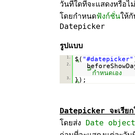
วันที่ใดที่จะแสดงหรื
โดยกำหนด
ฟังก์ชั่น
ให้
Datepicker
รูปแบบ
1.
$(
"#datepicker"
2.
beforeShowD
กำหนดเอง
3.
});
Datepicker จะเรียกใช้
โดยส่ง
Date object ข
ก่อนที่จะแสดงแต่ละวัน