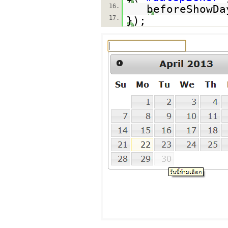
16.
beforeShowDa
17.
});