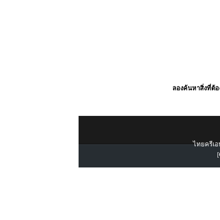
ลองค้นหาสิ่งที่ต้
ไทยครีเอท
[