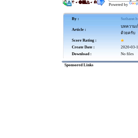
Powered by
By :
Sutharat.b
บทความเป็
Article :
ด้วยครับ
Score Rating :
Create Date :
2020-03-
Download :
No files
Sponsored Links