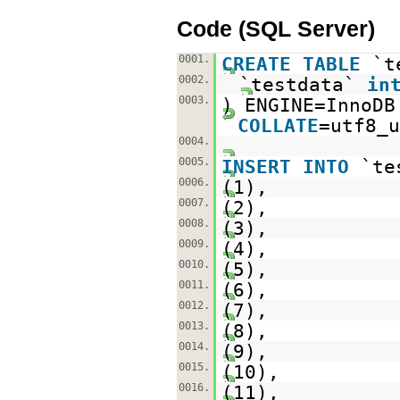
Code (SQL Server)
0001.
CREATE
TABLE
`t
0002.
`testdata`
in
0003.
) ENGINE=InnoD
COLLATE
=utf8_u
0004.
0005.
INSERT
INTO
`te
0006.
(1),
0007.
(2),
0008.
(3),
0009.
(4),
0010.
(5),
0011.
(6),
0012.
(7),
0013.
(8),
0014.
(9),
0015.
(10),
0016.
(11),