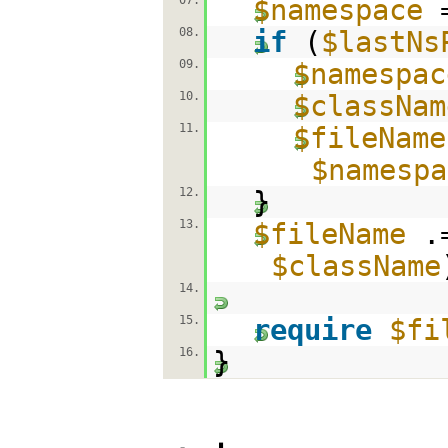
07.
$namespace
08.
if
(
$lastNs
09.
$namespac
10.
$classNam
11.
$fileName
$namespa
12.
}
13.
$fileName
$className
14.
15.
require
$fi
16.
}