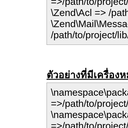
=>/path/to/projec
\Zend\Acl => /path
\Zend\Mail\Mess
/path/to/project/
ตัวอย่างที่มีเครื่
\namespace\pac
=>/path/to/proje
\namespace\pac
=>/path/to/proje