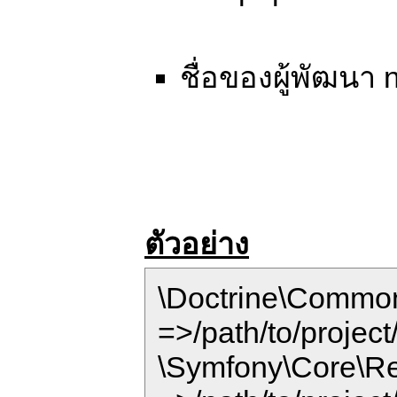
ชื่อของผู้พัฒนา
ตัวอย่าง
\Doctrine\Common
=>/path/to/projec
\Symfony\Core\R