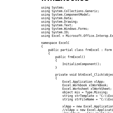
using System;

using System.Collections.Generic;

using System.ComponentModel;

using System.Data;

using System.Drawing;

using System.Text;

using System.Windows.Forms;

using System.IO;

using Excel = Microsoft.Office.Interop.Ex
namespace ExcelC

{

    public partial class frmExcel : Form

    {

        public frmExcel()

        {

            InitializeComponent();

        }

        private void btnExcel_Click(objec
        {

            Excel.Application xlApp;

            Excel.Workbook xlWorkBook;

            Excel.Worksheet xlWorkSheet;

            object mis = Type.Missing;

            string strTemplate = "C:\\Exc
            string strFileName = "C:\\Exc
            xlApp = new Excel.Application
            //xlApp = new Excel.Applicati