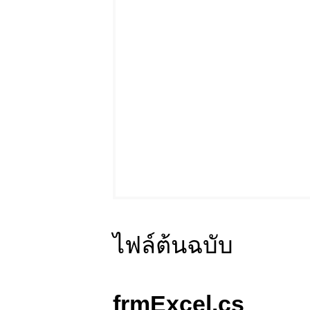
ไฟล์ต้นฉบับ
frmExcel.cs