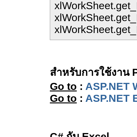
xlWorkSheet.get_R
xlWorkSheet.get_R
xlWorkSheet.get_Ra
สำหรับการใช้งาน 
Go to
:
ASP.NET Wr
Go to
:
ASP.NET E
C# กับ Excel