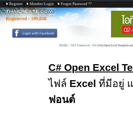
Register
Member Login
Forgot Password ??
Registered :
109,038
HOME
>
.NET Framework
>
C# (.Net) Open Excel Template an
C# Open Excel Te
ไฟล์
Excel
ที่มีอยู
ฟอนต์