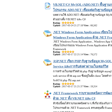
VB.NET/C# MySQL (ADO.NET) พื้นฐานกา
โปรแกรม ADO.NET เชื่อมต่อกับฐานข้อม
บทความใช้ ADO.NET เชื่อมต่อกับฐานข้อมูล MySQ
ตัวอย่างทั้ง VB.NET และ C#
Rating :
Update :
2017-03-24 21:27:18
View :
66,562
.NET Windows Form Application เขียน
Windows Form Application ด้วย .NET F
.NET Windows Form Application , Windows App 
เขียนโปรแกรมบน Windows Form Application ด้ว
Framework
Rating :
Update :
2017-03-17 22:21:14
View :
76,572
ASP.NET เรียก PHP กับฐานข้อมูล MySQL
Service และการรับส่งค่าผ่านเว็บเซอร์วิส
การสร้างเว็บเซอร์วิสด้วย php กับฐานข้อมูล mysq
web service ด้วย asp.net ซึ่งอยู่ในฝั่ง client โดยทำ
ระหว่าง php กับ asp.net
Rating :
Update :
2017-03-17 21:21:37
View :
19,314
.NET Framework รวบรวมเทคนิคการพั
ด้วย .NET ทั้ง VB.NET และ C#
หัวข้อนี้ผมได้รวบรมเทคนิคต่าง ๆ ที่เกี่ยวข้องกับ
โปรแกรมด้วย .NET Framework ครบคลุมทั้ง Frame