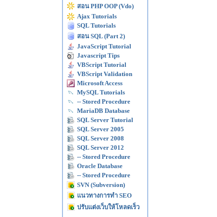
สอน PHP OOP (Vdo)
Ajax Tutorials
SQL Tutorials
สอน SQL (Part 2)
JavaScript Tutorial
Javascript Tips
VBScript Tutorial
VBScript Validation
Microsoft Access
MySQL Tutorials
-- Stored Procedure
MariaDB Database
SQL Server Tutorial
SQL Server 2005
SQL Server 2008
SQL Server 2012
-- Stored Procedure
Oracle Database
-- Stored Procedure
SVN (Subversion)
แนวทางการทำ SEO
ปรับแต่งเว็บให้โหลดเร็ว