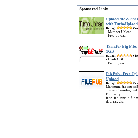
Sponsored Links
Upload file & Shar
with TurboUpload
Rating :
Vie
- Member Upload
- Free Upload
Transfer Big Files
1GB
Rating :
Vie
- Limit 1 GB
- Free Upload
FilePub - Free Up
Upload
Rating :
Vie
Maximum file size is
Terms of Service, and 
Following:
jpeg, jpg, png, gif, b
doc, rar, zip.