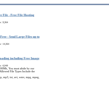
e File - Free File Hosting
w :
9,364
 Free - Send Large Files up to
w :
14,364
loading including Free Image
w :
6,949
 500Mb, You must abide by our
Allowed File Types Include the
mp, mp3, txt, avi, wmv, mpg, mpeg,