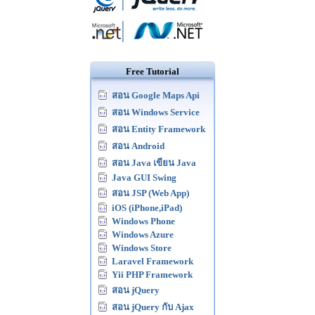
Free Tutorial
สอน Google Maps Api
สอน Windows Service
สอน Entity Framework
สอน Android
สอน Java เขียน Java
Java GUI Swing
สอน JSP (Web App)
iOS (iPhone,iPad)
Windows Phone
Windows Azure
Windows Store
Laravel Framework
Yii PHP Framework
สอน jQuery
สอน jQuery กับ Ajax