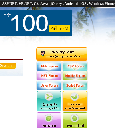
P
,
ASP.NET, VB.NET, C#, Java
,
jQuery , Android , iOS , Windows Phone