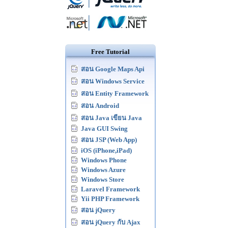
Free Tutorial
สอน Google Maps Api
สอน Windows Service
สอน Entity Framework
สอน Android
สอน Java เขียน Java
Java GUI Swing
สอน JSP (Web App)
iOS (iPhone,iPad)
Windows Phone
Windows Azure
Windows Store
Laravel Framework
Yii PHP Framework
สอน jQuery
สอน jQuery กับ Ajax