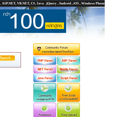
P
,
ASP.NET, VB.NET, C#, Java
,
jQuery , Android , iOS , Windows Phone