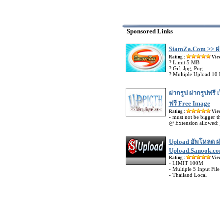
Sponsored Links
SiamZa.Com >> ฝ
Rating :
Vie
? Limit 5 MB
? Gif, Jpg, Png
? Multiple Upload 10 F
ฝากรูป ฝากรูปฟรี เ
ฟรี Free Image
Rating :
Vie
- must not be bigger 
@ Extension allowed: j
Upload อัพโหลด ฝ
Upload.Sanook.c
Rating :
Vie
- LIMIT 100M
- Multiple 5 Input File
- Thailand Local