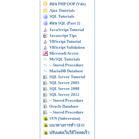
สอน PHP OOP (Vdo)
Ajax Tutorials
SQL Tutorials
สอน SQL (Part 2)
JavaScript Tutorial
Javascript Tips
VBScript Tutorial
VBScript Validation
Microsoft Access
MySQL Tutorials
-- Stored Procedure
MariaDB Database
SQL Server Tutorial
SQL Server 2005
SQL Server 2008
SQL Server 2012
-- Stored Procedure
Oracle Database
-- Stored Procedure
SVN (Subversion)
แนวทางการทำ SEO
ปรับแต่งเว็บให้โหลดเร็ว