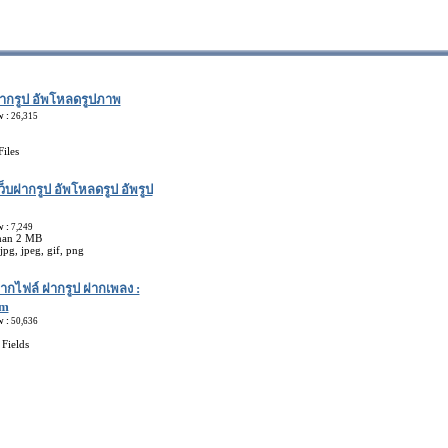
ากรูป อัพโหลดรูปภาพ
w :
26,315
iles
ว็บฝากรูป อัพโหลดรูป อัพรูป
w :
7,249
than 2 MB
pg, jpeg, gif, png
ากไฟล์ ฝากรูป ฝากเพลง :
om
w :
50,636
 Fields